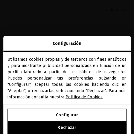
BACK TO LIST
Configuración
Utilizamos cookies propias y de terceros con fines analíticos
REGALOS PRECIOSOS
BENEFICIOS MQ
DIAGNÓSTICO CAPILAR
PAGO SEGURO
close
y para mostrarte publicidad personalizada en función de un
ONLINE
Te damos la bienvenida a
miriamquevedo.com
perfil elaborado a partir de tus hábitos de navegación.
RECIBE NUESTA NEWSLETTER
Puedes personalizar tus preferencias pulsando en
"Configurar", aceptar todas las cookies haciendo clic en
Estás navegando en la tienda internacional.
"Aceptar", o rechazarlas seleccionando "Rechazar". Para más
información consulta nuestra
Política de Cookies
.
He leído y acepto la información sobre protección de datos según
el REGLAMENTO (UE) 2016/679 DEL PARLAMENTO EUROPEO Y DEL
IR A NUESTRA E-TIENDA DE ESTADOS UNIDOS
Leer más
CONSEJO de 27 de abril de 2016 relativo a la protección de las
Configurar
personas físicas en lo que respecta al tratamiento de datos
SEGUIR NAVEGANDO EN ESTA E-TIENDA
personales y a la libre circulación de estos datos: Sus datos son
PAÍS/REGIÓN
IDIOMA
Rechazar
utilizados para gestionar las consultas e incidencias recibidas a