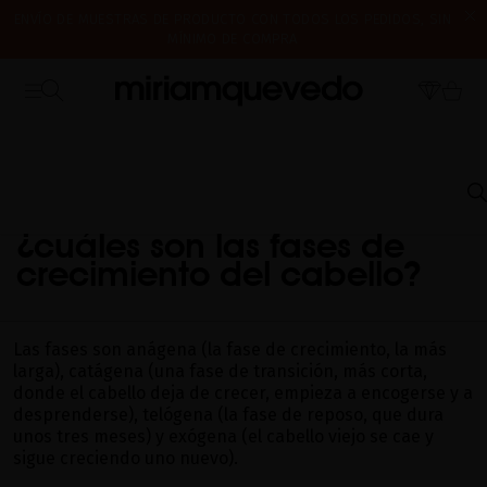
ENVÍO DE MUESTRAS DE PRODUCTO CON TODOS LOS PEDIDOS, SIN
MÍNIMO DE COMPRA
¿ES TU PRIMERA VEZ? CONSIGUE UN 10% DE DESCUENTO EN TU
CERRAMOS POR VACACIONES DEL 7 AL 16 DE AGOSTO. A PARTIR DEL
PRIMERA COMPRA.
SUSCRÍBETE AHORA
17 DE AGOSTO EMPEZAREMOS A PREPARAR Y ENVIAR LOS PEDIDOS EN
ORDEN DE RECEPCIÓN. ¡GRACIAS Y FELIZ VERANO!
INICIO
PREGUNTAS FRECUENTES
ENVEJECIMIENTO CAPILAR
¿CUÁLES SON
LAS FASES DE CRECIMIENTO DEL CABELLO?
¿cuáles son las fases de
crecimiento del cabello?
Las fases son anágena (la fase de crecimiento, la más
larga), catágena (una fase de transición, más corta,
donde el cabello deja de crecer, empieza a encogerse y a
desprenderse), telógena (la fase de reposo, que dura
unos tres meses) y exógena (el cabello viejo se cae y
sigue creciendo uno nuevo).