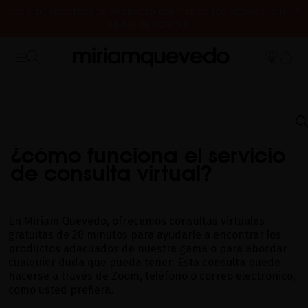
ENVÍO DE MUESTRAS DE PRODUCTO CON TODOS LOS PEDIDOS, SIN
MÍNIMO DE COMPRA
¿ES TU PRIMERA VEZ? CONSIGUE UN 10% DE DESCUENTO EN TU
CERRAMOS POR VACACIONES DEL 7 AL 16 DE AGOSTO. A PARTIR DEL
PRIMERA COMPRA.
SUSCRÍBETE AHORA
17 DE AGOSTO EMPEZAREMOS A PREPARAR Y ENVIAR LOS PEDIDOS EN
ORDEN DE RECEPCIÓN. ¡GRACIAS Y FELIZ VERANO!
INICIO
PREGUNTAS FRECUENTES
ATENCIÓN AL CLIENTE
¿CÓMO FUNCIONA
EL SERVICIO DE CONSULTA VIRTUAL?
¿cómo funciona el servicio
de consulta virtual?
En Miriam Quevedo, ofrecemos consultas virtuales
gratuitas de 20 minutos para ayudarle a encontrar los
productos adecuados de nuestra gama o para abordar
cualquier duda que pueda tener. Esta consulta puede
hacerse a través de Zoom, teléfono o correo electrónico,
como usted prefiera.