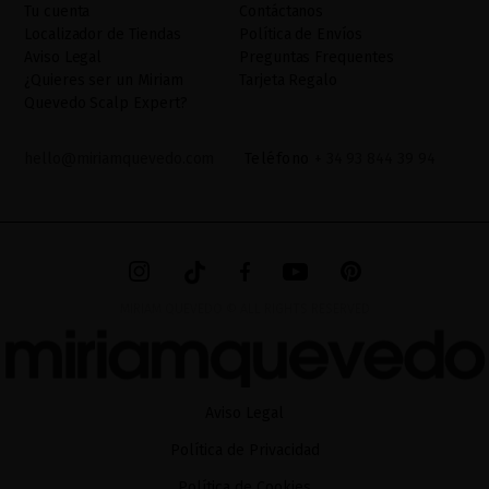
Tu cuenta
Contáctanos
como otros derechos,tal y como se explica en la información
Localizador de Tiendas
Política de Envíos
adicional. La información adicional la encontrará en el
AVISO
Aviso Legal
Preguntas Frequentes
LEGAL
de nuestra página web.
¿Quieres ser un Miriam
Tarjeta Regalo
Quevedo Scalp Expert?
hello@miriamquevedo.com
Teléfono
+ 34 93 844 39 94
MIRIAM QUEVEDO © ALL RIGHTS RESERVED
Aviso Legal
Política de Privacidad
Política de Cookies