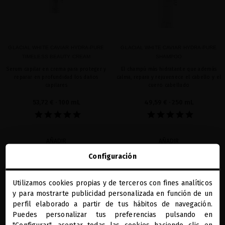
GLACIAL WHITE CAVIAR HYDRA-PURE
GLACIAL WHITE CAVIAR HYDRA-PURE
TIMELESS BEAUTY CREAM
SHAMPOO
Serum capilar en crema para proteger y
El champú más hidratante que además
reparar en profundidad los daños
calma, repara y rejuvenece el cabello y el
capilares
cuero cabelludo
53,72 €
· 100 mL
49,59 €
· 250 mL
AÑADIR
AÑADIR
Configuración
Utilizamos cookies propias y de terceros con fines analíticos
favorite
favorite
close
y para mostrarte publicidad personalizada en función de un
Te damos la bienvenida a
miriamquevedo.com
perfil elaborado a partir de tus hábitos de navegación.
Puedes personalizar tus preferencias pulsando en
Estás navegando en la tienda internacional.