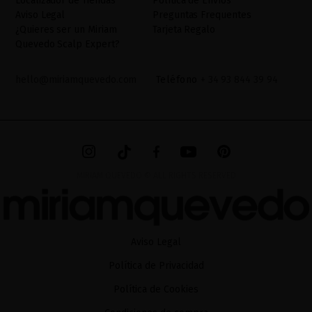
Localizador de Tiendas
Política de Envíos
adicional. La información adicional la encontrará en el
AVISO
Aviso Legal
Preguntas Frequentes
LEGAL
de nuestra página web.
¿Quieres ser un Miriam
Tarjeta Regalo
Quevedo Scalp Expert?
hello@miriamquevedo.com
Teléfono
+ 34 93 844 39 94
MIRIAM QUEVEDO © ALL RIGHTS RESERVED
Aviso Legal
Política de Privacidad
Política de Cookies