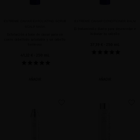
EXTREME CAVIAR EXFOLIATING SCRUB
EXTREME CAVIAR CONDITIONER BALM
SCALP MASK
El tratamiento diario para desenredar e
hidratar tu cabello
Exfoliación a base de caviar para un
cuero cabelludo saludable y un cabello
37,19 €
· 250 mL
hermoso
41,32 €
· 250 mL
AÑADIR
AÑADIR
favorite
favorite