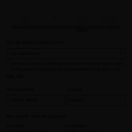
REGALOS PRECIOSOS
BENEFICIOS MQ
DIAGNÓSTICO CAPILAR
PAGO SEGURO
ONLINE
RECIBE NUESTA NEWSLETTER
He leído y acepto la información sobre protección de datos según
el REGLAMENTO (UE) 2016/679 DEL PARLAMENTO EUROPEO Y DEL
Leer más
CONSEJO de 27 de abril de 2016 relativo a la protección de las
personas físicas en lo que respecta al tratamiento de datos
personales y a la libre circulación de estos datos: Sus datos son
PAÍS/REGIÓN
IDIOMA
utilizados para gestionar las consultas e incidencias recibidas a
través del formulario de contacto incorporado en nuestra web,
ESTADOS UNIDOS
ESPAÑOL
mediante sus tratamiento como "
". La base legal
Formulario web
para el tratamiento de su datos es su consentimiento a través de
MÁS SOBRE MIRIAM QUEVEDO
la aceptación del checkbox. No se cederán datos a terceros, salvo
obligación legal. Podrá acceder, rectifcar y suprimir los datos así
Tu cuenta
Contáctanos
como otros derechos,tal y como se explica en la información