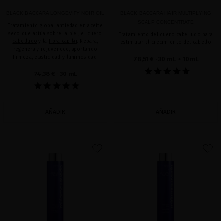
BLACK BACCARA LONGEVITY NOIR OIL
BLACK BACCARA HAIR MULTIPLYING
SCALP CONCENTRATE
Tratamiento global antiedad en aceite
seco que actúa sobre la
piel
, el
cuero
Tratamiento del cuero cabelludo para
cabelludo
y la
fibra capilar
. Repara,
estimular el crecimiento del cabello
regenera y rejuvenece, aportando
firmeza, elasticidad y luminosidad.
78,51 €
· 30 mL + 10mL
74,38 €
· 30 mL
AÑADIR
AÑADIR
favorite
favorite