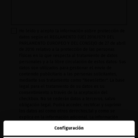
He leído y acepto la información sobre protección de
datos según el REGLAMENTO (UE) 2016/679 DEL
PARLAMENTO EUROPEO Y DEL CONSEJO de 27 de abril
de 2016 relativo a la protección de las personas
físicas en lo que respecta al tratamiento de datos
personales y a la libre circulación de estos datos: Sus
datos son utilizados para gestionar el envío de
contenido publicitario a las personas solicitantes,
mediante sus tratamiento como "Newsletter". La base
legal para el tratamiento de su datos es su
consentimiento a través de la aceptación del
checkbox. No se cederán datos a terceros, salvo
obligación legal. Podrá acceder, rectifcar y suprimir
los datos así como otros derechos,tal y como se
explica en la información adicional. La información
adicional la encontrará en el
AVISO LEGAL
de nuestra
Configuración
página web.