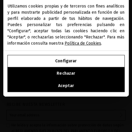
Utilizamos cookies propias y de terceros con fines analíticos
close
y para mostrarte publicidad personalizada en función de un
Te damos la bienvenida a
miriamquevedo.com
perfil elaborado a partir de tus hábitos de navegación.
Puedes personalizar tus preferencias pulsando en
"Configurar", aceptar todas las cookies haciendo clic en
Estás navegando en la tienda internacional.
"Aceptar", o rechazarlas seleccionando "Rechazar". Para más
información consulta nuestra
Política de Cookies
.
IR A NUESTRA E-TIENDA DE ESTADOS UNIDOS
Configurar
SEGUIR NAVEGANDO EN ESTA E-TIENDA
Rechazar
Ver la lista de países a los que enviamos
Aceptar
REGALOS PRECIOSOS
BENEFICIOS MQ
DIAGNÓSTICO CAPILAR
PAGO SEGURO
ONLINE
RECIBE NUESTA NEWSLETTER
He leído y acepto la información sobre protección de datos según
el REGLAMENTO (UE) 2016/679 DEL PARLAMENTO EUROPEO Y DEL