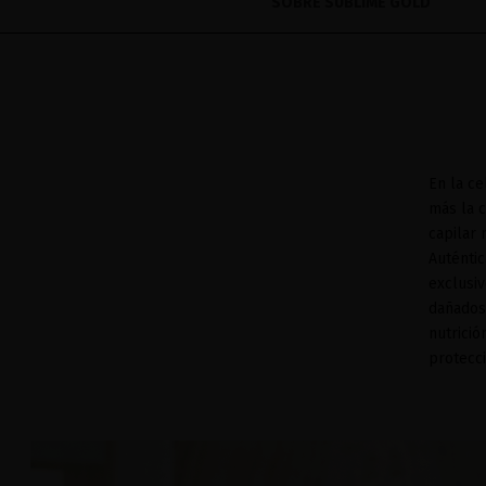
SOBRE SUBLIME GOLD
En la ce
más la c
capilar
Auténtic
exclusiv
dañados
nutrició
protecci