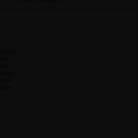
RESULTADOS PROBADOS
 una vez
ción
able.
 con el
mates,
micro