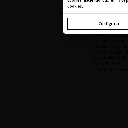
cookies haciendo clic en "Ace
Cookies
.
Configurar
“Hace años, tenía 
paso del tiempo, p
poroso. Pero, era
lo suficientemente
nutrición y repara
lo me frustraba mu
mis propios produc
para cabello y cue
cabello toda su vita