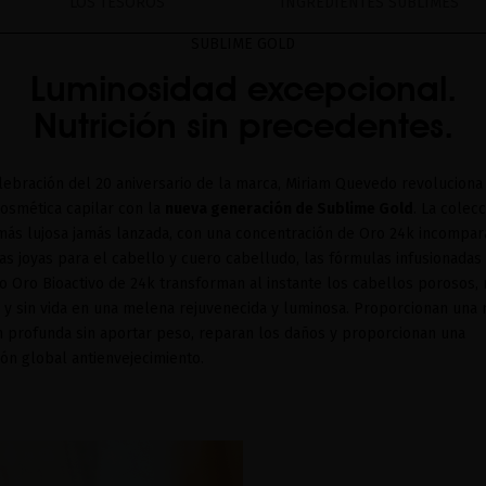
LOS TESOROS
INGREDIENTES SUBLIMES
SUBLIME GOLD
Luminosidad excepcional.
Nutrición sin precedentes.
lebración del 20 aniversario de la marca, Miriam Quevedo revoluciona
osmética capilar con la
nueva generación de Sublime Gold
. La colec
 más lujosa jamás lanzada, con una concentración de Oro 24k incompar
as joyas para el cabello y cuero cabelludo, las fórmulas infusionadas
o Oro Bioactivo de 24k transforman al instante los cabellos porosos, 
 y sin vida en una melena rejuvenecida y luminosa. Proporcionan una 
n profunda sin aportar peso, reparan los daños y proporcionan una
ón global antienvejecimiento.