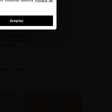
ión consulta nuestra
Política de
Aceptar
me Gold a base de
e convirtió en una
de la marca. Hoy,
a nueva generación
stico, más potente
omo nunca.”
QUEVEDO, FUNDADORA.