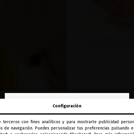
close
Configuración
Te damos la bienvenida a
miriamquevedo.com
e terceros con fines analíticos y para mostrarte publicidad person
Estás navegando en la tienda internacional.
os de navegación. Puedes personalizar tus preferencias pulsando en