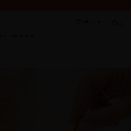
 AHORA
ORDEN DE RECEPCIÓN. ¡GRACIAS Y FELIZ VERANO!
Mi cuenta
(0)
ros
Hair Spa
Blog