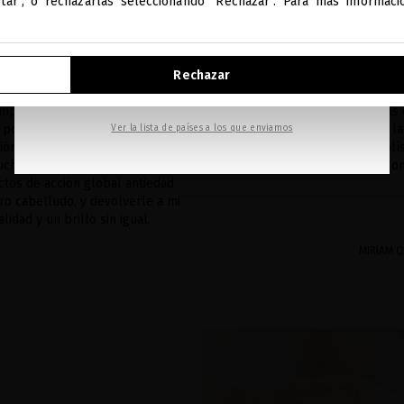
ptar", o rechazarlas seleccionando "Rechazar". Para más informac
La inspiración de Miriam
IR A NUESTRA E-TIENDA DE ESTADOS UNIDOS
Rechazar
el cabello muy largo que, con el
Así nació en 2007 la línea Subli
SEGUIR NAVEGANDO EN ESTA E-TIENDA
asó a tener un aspecto mate y
Oro de 24 quilates, que pronto s
 imposible encontrar productos
de las colecciones más icónicas 
 potentes para conseguir la
estoy muy orgullosa desvelar l
Ver la lista de países a los que enviamos
ción profunda que necesitaban,
de Sublime Gold y su ritual holí
chísimo. Por eso decidí crear
y lujoso, para hacerte brillar c
tos de acción global antiedad
ro cabelludo, y devolverle a mi
lidad y un brillo sin igual.
MIRIAM 