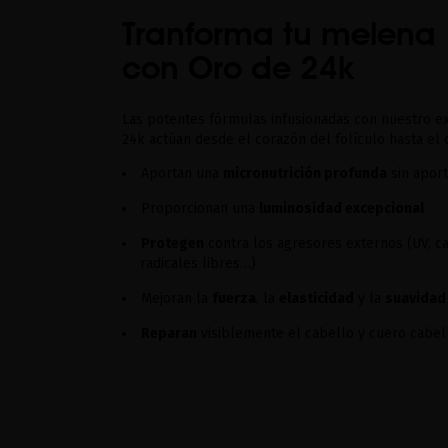
Tranforma tu melena
con Oro de 24k
Las potentes fórmulas infusionadas con nuestro ex
24k actúan desde el corazón del folículo hasta el c
Aportan una
micronutrición profunda
sin aport
Proporcionan una
luminosidad excepcional
Protegen
contra los agresores externos (UV, ca
radicales libres…)
Mejoran la
fuerza
, la
elasticidad
y la
suavidad
Reparan
visiblemente el cabello y cuero cabe