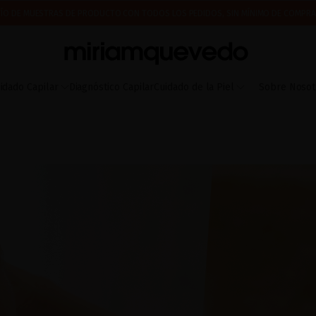
IMERA VEZ? CONSIGUE UN 10% DE DESCUENTO EN TU PRIMERA COMPRA.
SUSCRÍBETE
 A PARTIR DEL 17 DE AGOSTO EMPEZAREMOS A PREPARAR Y ENVIAR LOS PEDIDOS EN 
ÍO DE MUESTRAS DE PRODUCTO CON TODOS LOS PEDIDOS, SIN MÍNIMO DE COMPRA
idado Capilar
Diagnóstico Capilar
Cuidado de la Piel
Sobre Nosot