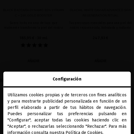
BLACK BACCARA DYNAMIC 30% VITAMIN
GLACIAL WHITE CAVIAR ADVANCED SKIN
C + 24K GOLD BOOSTER
REGENERATION RITUAL
Suero todo en uno de lujo que
Tus preciosos esenciales para una piel del
realmente transforma la piel del rostro
rostro rejuvenecida, hidratada y radiante
185,95 €
· 30 mL
247,93 €
AÑADIR
AÑADIR
Configuración
Mostrando 1-2 de 2 artículo(s)
Utilizamos cookies propias y de terceros con fines analíticos
close
y para mostrarte publicidad personalizada en función de un
Te damos la bienvenida a
miriamquevedo.com
perfil elaborado a partir de tus hábitos de navegación.
Puedes personalizar tus preferencias pulsando en
"Configurar", aceptar todas las cookies haciendo clic en
Estás navegando en la tienda internacional.
"Aceptar", o rechazarlas seleccionando "Rechazar". Para más
información consulta nuestra
Política de Cookies
.
REGALOS PRECIOSOS
BENEFICIOS MQ
DIAGNÓSTICO CAPILAR
PAGO SEGURO