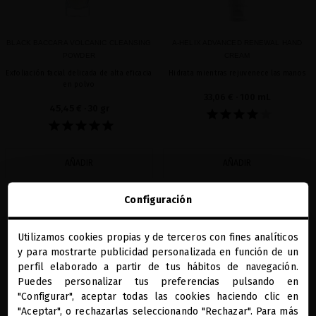
BLACK BACCARA VOLCANIC CLEANSING
A-HELIX ADVANCED RENEWAL HAND
POWDER
CREAM
Exfoliación facial delicada de alta eficacia
Hidrata mientras rejuvenece las manos
en polvo
33,06 €
· 100 mL
45,45 €
· 30 gr
AÑADIR
AÑADIR
Configuración
favorite
favorite
Utilizamos cookies propias y de terceros con fines analíticos
close
y para mostrarte publicidad personalizada en función de un
Te damos la bienvenida a
miriamquevedo.com
perfil elaborado a partir de tus hábitos de navegación.
Puedes personalizar tus preferencias pulsando en
"Configurar", aceptar todas las cookies haciendo clic en
Estás navegando en la tienda internacional.
"Aceptar", o rechazarlas seleccionando "Rechazar". Para más