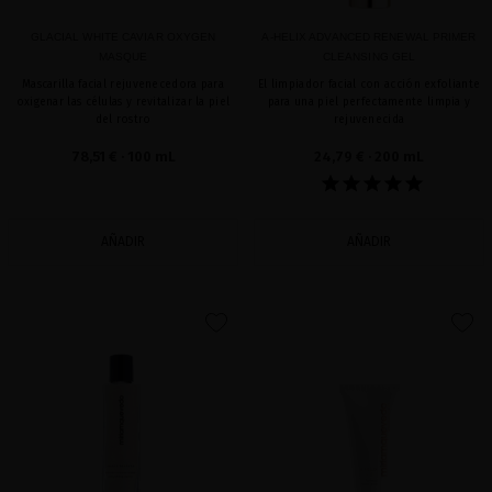
GLACIAL WHITE CAVIAR OXYGEN
A-HELIX ADVANCED RENEWAL PRIMER
MASQUE
CLEANSING GEL
Mascarilla facial rejuvenecedora para
El limpiador facial con acción exfoliante
oxigenar las células y revitalizar la piel
para una piel perfectamente limpia y
del rostro
rejuvenecida
78,51 €
· 100 mL
24,79 €
· 200 mL
AÑADIR
AÑADIR
favorite
favorite