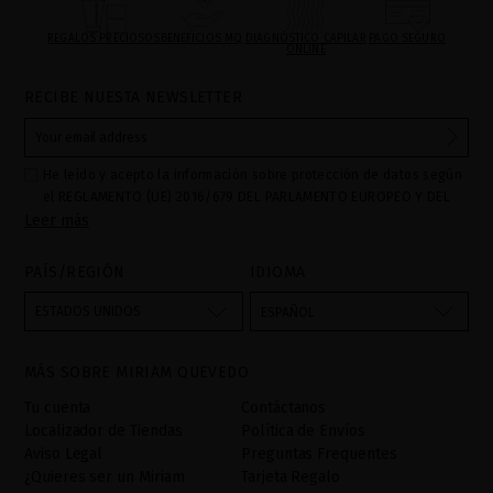
REGALOS PRECIOSOS
BENEFICIOS MQ
DIAGNÓSTICO CAPILAR
PAGO SEGURO
ONLINE
RECIBE NUESTA NEWSLETTER
He leído y acepto la información sobre protección de datos según
el REGLAMENTO (UE) 2016/679 DEL PARLAMENTO EUROPEO Y DEL
Leer más
CONSEJO de 27 de abril de 2016 relativo a la protección de las
personas físicas en lo que respecta al tratamiento de datos
personales y a la libre circulación de estos datos: Sus datos son
PAÍS/REGIÓN
IDIOMA
utilizados para gestionar las consultas e incidencias recibidas a
través del formulario de contacto incorporado en nuestra web,
ESTADOS UNIDOS
ESPAÑOL
mediante sus tratamiento como "
". La base legal
Formulario web
para el tratamiento de su datos es su consentimiento a través de
MÁS SOBRE MIRIAM QUEVEDO
la aceptación del checkbox. No se cederán datos a terceros, salvo
obligación legal. Podrá acceder, rectifcar y suprimir los datos así
Tu cuenta
Contáctanos
como otros derechos,tal y como se explica en la información
Localizador de Tiendas
Política de Envíos
adicional. La información adicional la encontrará en el
AVISO
Aviso Legal
Preguntas Frequentes
LEGAL
de nuestra página web.
¿Quieres ser un Miriam
Tarjeta Regalo