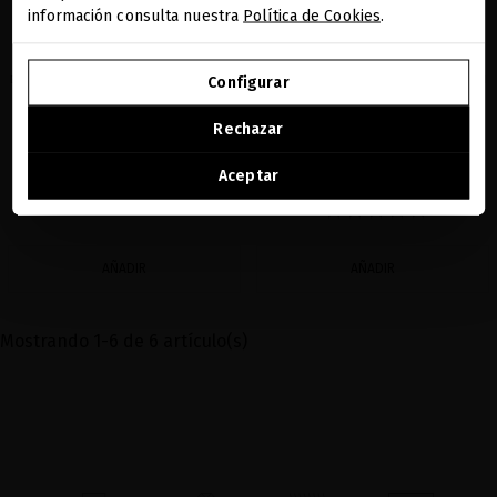
información consulta nuestra
Política de Cookies
.
IR A NUESTRA E-TIENDA DE ESTADOS UNIDOS
Configurar
BLACK BACCARA DYNAMIC PROTECTION
BLACK BACCARA DYNAMIC 30% VITAMIN
BOOSTER
C + 24K GOLD BOOSTER
SEGUIR NAVEGANDO EN ESTA E-TIENDA
Rechazar
Potente escudo contra las agresiones
Suero todo en uno de lujo que
externas
realmente transforma la piel del rostro
Ver la lista de países a los que enviamos
Aceptar
90,91 €
· 30 mL
185,95 €
· 30 mL
AÑADIR
AÑADIR
Mostrando 1-6 de 6 artículo(s)