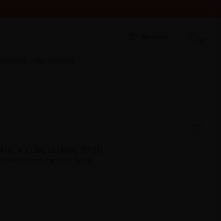
ORDEN DE RECEPCIÓN. ¡GRACIAS Y FELIZ VERANO!
 AHORA
Mi cuenta
(0)
Nosotros
Hair Spa
Blog
TIC VOLUME GETAWAY RITUAL
cimiento capilar en tres pasos