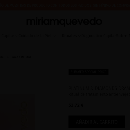
ÍO DE MUESTRAS DE PRODUCTO CON TODOS LOS PEDIDOS, SIN MÍNIMO DE COMPRA
 A PARTIR DEL 17 DE AGOSTO EMPEZAREMOS A PREPARAR Y ENVIAR LOS PEDIDOS EN 
IMERA VEZ? CONSIGUE UN 10% DE DESCUENTO EN TU PRIMERA COMPRA.
SUSCRÍBETE
 Capilar
Cuidado de la Piel
Rituales
Diagnóstico Capilar
Sobre 
UME GETAWAY RITUAL
SUMMER SPECIAL PRICE
PLATINUM & DIAMONDS DRAMA
Ritual de tratamiento antienveje
53,72 €
AÑADIR AL CARRITO