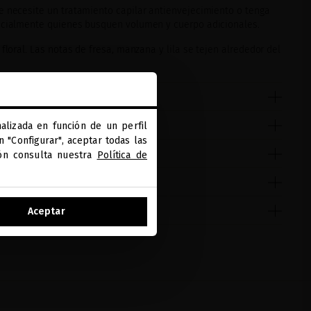
 necesite un tratamiento capilar antienvejecimiento o tenga
pecialmente quienes busquen volumen y cuerpo adicionales.
floral. Las notas de fresa, manzana y lila se tejen alrededor del
alizada en función de un perfil
 "Configurar", aceptar todas las
ión consulta nuestra
Política de
Aceptar