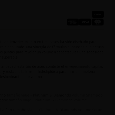
ento antienvejecimiento en tres pasos ha sido diseñado para
ro o debilitado. Una sinergia de fórmulas suntuosas que actúan
as puntas para revelar un volumen espectacular, una sedosidad
insuperable.
 antiedad, este trío de ases combate el
envejecimiento capilar
,
a, y restaura la barrera hidrolipídica para lucir una melena
deslumbrante este verano.
fino
tamaño viaje -
Platinum & Diamonds
Volume Shampoo
zador
tamaño viaje - Platinum & Diamonds Volume
 a fino
tamaño viaje - Platinum & Diamonds Volume Serum