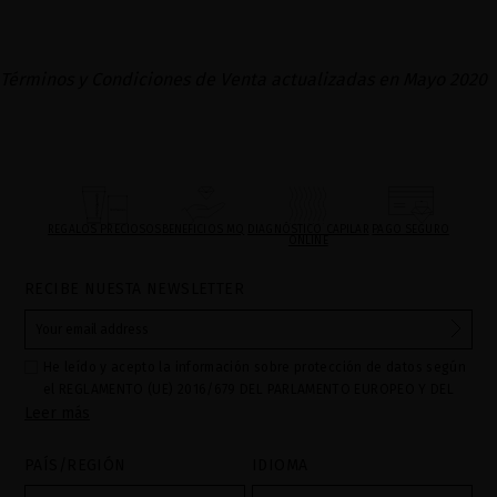
Términos y Condiciones de Venta actualizadas en Mayo 2020
REGALOS PRECIOSOS
BENEFICIOS MQ
DIAGNÓSTICO CAPILAR
PAGO SEGURO
ONLINE
RECIBE NUESTA NEWSLETTER
He leído y acepto la información sobre protección de datos según
el REGLAMENTO (UE) 2016/679 DEL PARLAMENTO EUROPEO Y DEL
Leer más
CONSEJO de 27 de abril de 2016 relativo a la protección de las
personas físicas en lo que respecta al tratamiento de datos
personales y a la libre circulación de estos datos: Sus datos son
PAÍS/REGIÓN
IDIOMA
utilizados para gestionar las consultas e incidencias recibidas a