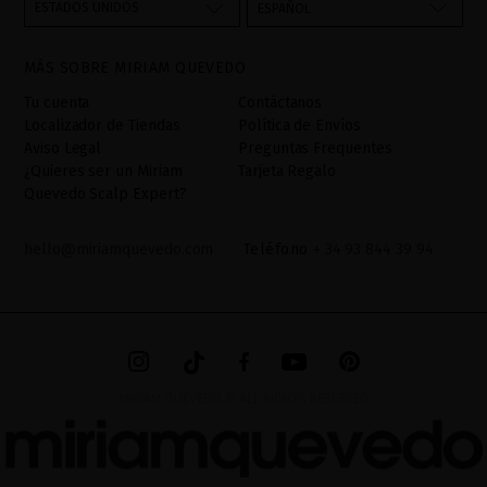
través del formulario de contacto incorporado en nuestra web,
ESTADOS UNIDOS
ESPAÑOL
mediante sus tratamiento como "
". La base legal
Formulario web
para el tratamiento de su datos es su consentimiento a través de
MÁS SOBRE MIRIAM QUEVEDO
la aceptación del checkbox. No se cederán datos a terceros, salvo
obligación legal. Podrá acceder, rectifcar y suprimir los datos así
Tu cuenta
Contáctanos
como otros derechos,tal y como se explica en la información
Localizador de Tiendas
Política de Envíos
adicional. La información adicional la encontrará en el
AVISO
Aviso Legal
Preguntas Frequentes
LEGAL
de nuestra página web.
¿Quieres ser un Miriam
Tarjeta Regalo
Quevedo Scalp Expert?
hello@miriamquevedo.com
Teléfono
+ 34 93 844 39 94
MIRIAM QUEVEDO © ALL RIGHTS RESERVED