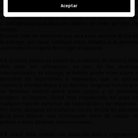
Ver la lista de países a los que enviamos
comunicarnos esta situación. Por favor, póngase en
Aceptar
contacto con nuestro equipo de atención al cliente usando
el formulario en la página de Contacto de nuestro sitio Web
o
hello@miriamquevedo.com
dentro de este período d
tiempo.
Si usted sabe de antemano que va a estar ausente el día de
la entrega, por favor notifique estos detalles a la persona
autorizada encargada de recoger el paquete.
9.8. Si usted realiza un pedido de productos de nuestro Sitio
Web para ser entregados en uno de los destinos
internacionales de entrega, el Pedido puede estar sujeto a
derechos de importación e impuestos, que se aplican
cuando la entrega llegue a su destino. Tenga en cuenta que
no tenemos control sobre estos cargos y no podemos
predecir su importe. Usted será responsable del pago de
cualquier tipo de derechos de importación y de impuestos.
Por favor, póngase en contacto con su oficina de aduanas
local para obtener más información antes de realizar su
pedido a estos destinos internacionales.
9.9. Usted debe cumplir con todas las leyes y reglamentos