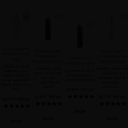
favorite
favorite
favorite
favorite
BLACK BACCARA
EXTREME CAVIAR
GLACIAL WHITE
HAIR MULTIPLYING
INTENSIVE ANTI-
CAVIAR HYDRA-PURE
EXTREME CAVIAR
MASK
AGING LUXE MASQUE
RESCUE MASQUE
CONDITIONER BALM
Consigue un cabello
La mascarilla capilar
Mascarilla capilar ultra
El tratamiento diario
más fuerte con
de alta eficacia con
reparadora e
para desenredar e
nuestra mascarilla
caviar para
hidratante para un
hidratar tu cabello
capilar vegana para
rejuvenecer el
cabello sano y
revertir el daño de la
cabello
hermoso
37,19 €
· 250 mL
fibra
41,32 €
· 250 mL
53,72 €
· 250 mL
45,45 €
· 250 mL
AÑADIR
AÑADIR
AÑADIR
AÑADIR