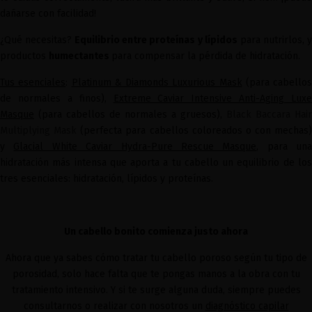
dañarse con facilidad!
¿Qué necesitas?
Equilibrio entre proteínas y lípidos
para nutrirlos, 
productos
humectantes
para compensar la pérdida de hidratación.
Tus esenciales
:
Platinum & Diamonds Luxurious Mask
(para cabellos
de normales a finos),
Extreme Caviar Intensive Anti-Aging Luxe
Masque
(para cabellos de normales a gruesos),
Black Baccara Hair
Multiplying Mask
(perfecta para cabellos coloreados o con mechas)
y
Glacial White Caviar Hydra-Pure Rescue Masque
, para una
hidratación más intensa que aporta a tu cabello un equilibrio de los
tres esenciales: hidratación, lípidos y proteínas.
Un cabello bonito comienza justo ahora
Ahora que ya sabes cómo tratar tu cabello poroso según tu tipo de
porosidad, solo hace falta que te pongas manos a la obra con tu
tratamiento intensivo. Y si te surge alguna duda, siempre puedes
consultarnos o realizar con nosotros un
diagnóstico capilar