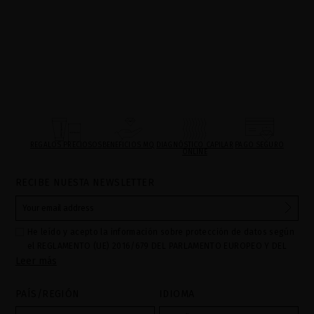
REGALOS PRECIOSOS
BENEFICIOS MQ
DIAGNÓSTICO CAPILAR
PAGO SEGURO
ONLINE
RECIBE NUESTA NEWSLETTER
He leído y acepto la información sobre protección de datos según
el REGLAMENTO (UE) 2016/679 DEL PARLAMENTO EUROPEO Y DEL
Leer más
CONSEJO de 27 de abril de 2016 relativo a la protección de las
personas físicas en lo que respecta al tratamiento de datos
personales y a la libre circulación de estos datos: Sus datos son
PAÍS/REGIÓN
IDIOMA
utilizados para gestionar las consultas e incidencias recibidas a