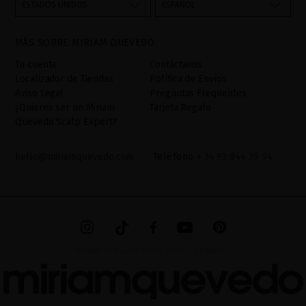
través del formulario de contacto incorporado en nuestra web,
ESTADOS UNIDOS
ESPAÑOL
mediante sus tratamiento como "
". La base legal
Formulario web
para el tratamiento de su datos es su consentimiento a través de
MÁS SOBRE MIRIAM QUEVEDO
la aceptación del checkbox. No se cederán datos a terceros, salvo
obligación legal. Podrá acceder, rectifcar y suprimir los datos así
Tu cuenta
Contáctanos
como otros derechos,tal y como se explica en la información
Localizador de Tiendas
Política de Envíos
adicional. La información adicional la encontrará en el
AVISO
Aviso Legal
Preguntas Frequentes
LEGAL
de nuestra página web.
¿Quieres ser un Miriam
Tarjeta Regalo
Quevedo Scalp Expert?
hello@miriamquevedo.com
Teléfono
+ 34 93 844 39 94
MIRIAM QUEVEDO © ALL RIGHTS RESERVED