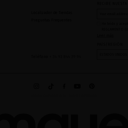
RECIBE NUESTA
Localizador de Tiendas
Preguntas Frequentes
He leído y acep
REGLAMENTO (U
Leer más
27 de abril de 2
respecta al trat
PAÍS/REGIÓN
datos: Sus dato
recibidas a tra
ESTADOS UNIDOS
Teléfono
+ 34 93 844 39 94
mediante sus tr
tratamiento de 
checkbox. No se
acceder, rectifc
explica en la in
en el
AVISO LEG
MIRIAM QUEVEDO © ALL RIGHTS RESERVED