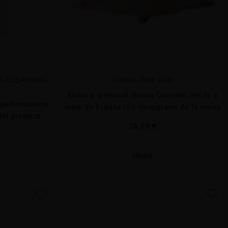
S CLEANSING
ICONIC PINK FAN
Abanico artesanal Miriam Quevedo, hecho a
 perfectamente
mano en España con monograma de la marca
 del producto
24,79 €
AÑADIR
favorite
favorite