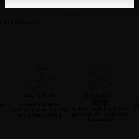
AÑADIR
AÑADIR
 de 6 artículo(s)
BENEFICIOS MQ
DIAGNÓSTICO
CAPILAR
ONLINE
ada
Suscríbete a nuestra
A
Realiza nuestro test en linea
newsletter y consigue -10%
pl
para descubrir la edad real
en tu primera compra
de tu cabello