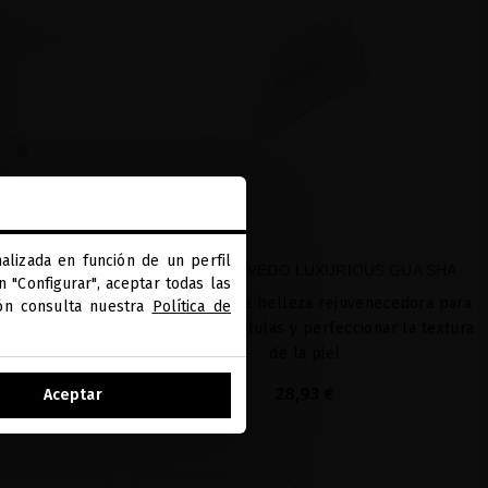
alizada en función de un perfil
HAIR TURBAN
MIRIAM QUEVEDO LUXURIOUS GUA SHA
 "Configurar", aceptar todas las
d capilar y de
Herramienta de belleza rejuvenecedora para
ión consulta nuestra
Política de
 que combina
oxigenar las células y perfeccionar la textura
dicionales y
de la piel
stura
28,93 €
Aceptar