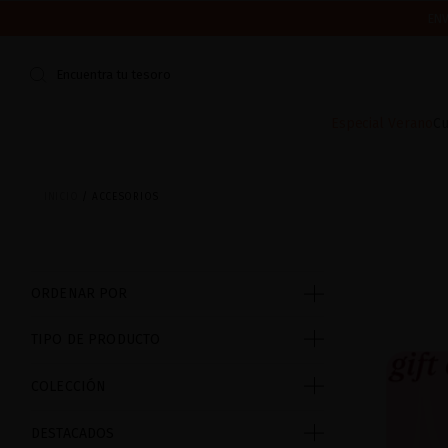
ENV
CERRAMOS POR VACACIONES DEL 7 AL 16 DE AGOSTO.
¿ES TU PR
Encuentra tu tesoro
Especial Verano
Cu
INICIO
ACCESORIOS
ORDENAR POR
TIPO DE PRODUCTO
COLECCIÓN
DESTACADOS