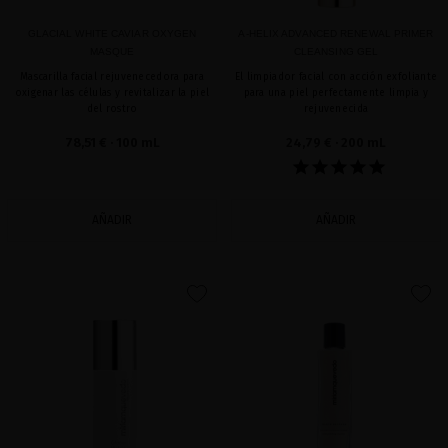
GLACIAL WHITE CAVIAR OXYGEN
A-HELIX ADVANCED RENEWAL PRIMER
MASQUE
CLEANSING GEL
Mascarilla facial rejuvenecedora para
El limpiador facial con acción exfoliante
oxigenar las células y revitalizar la piel
para una piel perfectamente limpia y
del rostro
rejuvenecida
78,51 €
· 100 mL
24,79 €
· 200 mL
AÑADIR
AÑADIR
favorite
favorite