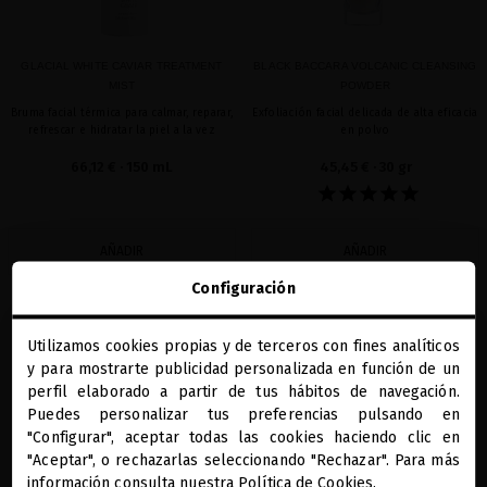
GLACIAL WHITE CAVIAR TREATMENT
BLACK BACCARA VOLCANIC CLEANSING
MIST
POWDER
Bruma facial térmica para calmar, reparar,
Exfoliación facial delicada de alta eficacia
refrescar e hidratar la piel a la vez
en polvo
66,12 €
· 150 mL
45,45 €
· 30 gr
AÑADIR
AÑADIR
Configuración
Utilizamos cookies propias y de terceros con fines analíticos
favorite
close
y para mostrarte publicidad personalizada en función de un
Te damos la bienvenida a
miriamquevedo.com
perfil elaborado a partir de tus hábitos de navegación.
Puedes personalizar tus preferencias pulsando en
"Configurar", aceptar todas las cookies haciendo clic en
Estás navegando en la tienda internacional.
"Aceptar", o rechazarlas seleccionando "Rechazar". Para más
información consulta nuestra
Política de Cookies
.