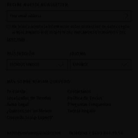
RECIBE NUESTA NEWSLETTER
He leído y acepto la información sobre protección de datos según
el REGLAMENTO (UE) 2016/679 DEL PARLAMENTO EUROPEO Y DEL
Leer más
CONSEJO de 27 de abril de 2016 relativo a la protección de las
personas físicas en lo que respecta al tratamiento de datos
personales y a la libre circulación de estos datos: Sus datos son
PAÍS/REGIÓN
IDIOMA
utilizados para gestionar las consultas e incidencias recibidas a
través del formulario de contacto incorporado en nuestra web,
ESTADOS UNIDOS
ESPAÑOL
mediante sus tratamiento como "
". La base legal
Formulario web
para el tratamiento de su datos es su consentimiento a través de
MÁS SOBRE MIRIAM QUEVEDO
la aceptación del checkbox. No se cederán datos a terceros, salvo
obligación legal. Podrá acceder, rectifcar y suprimir los datos así
Tu cuenta
Contáctanos
como otros derechos,tal y como se explica en la información
Localizador de Tiendas
Política de Envíos
adicional. La información adicional la encontrará en el
AVISO
Aviso Legal
Preguntas Frequentes
LEGAL
de nuestra página web.
¿Quieres ser un Miriam
Tarjeta Regalo
Quevedo Scalp Expert?
hello@miriamquevedo.com
Teléfono
+ 34 93 844 39 94