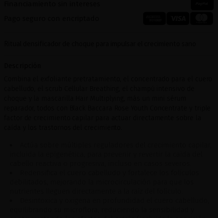
Financiamiento sin intereses
Pago seguro con encriptado
Ritual densificador de choque para impulsar el crecimiento sano
Descripción
Combina el exfoliante pretratamiento, el concentrado para el cuero
cabelludo, el scrub Cellular Breathing, el champú intensivo de
choque y la mascarilla Hair Multiplying, más un mini sérum
reparador, todos con Black Baccara Rose Youth Concentrate y triple
factor de crecimiento capilar para actuar directamente sobre la
caída y los trastornos del crecimiento.
Actúa sobre múltiples reguladores del crecimiento capilar,
incluida la epigenética, para prevenir y revertir la caída del
cabello reactiva o progresiva, incluso en casos severos.
Redensifica el cuero cabelludo y fortalece los folículos
debilitados, mejorando la microcirculación para que los
nutrientes lleguen directamente a la raíz del folículo.
Desintoxica y oxigena en profundidad el cuero cabelludo,
equilibrando su microflora, reduciendo la sensibilidad y