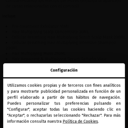
contrarrestando los efectos del estrés (incluida la aparición
de canas relacionadas con el cortisol).
Incluye:
Pre-treatment Exfoliator 10ML
Hair Multiplying Scalp Concentrate 30ML
Cellular Breathing Hair Multiplying Scrub Scalp Mask 200ML
Cellular Breathing Hair Multiplying Intensive Shampoo
200ML
Hair Multiplying Mask 250ML
Hair Repairing & Multiplying Serum Tamaño Viaje
Configuración
Libre de
Estudios clínicos
Utilizamos cookies propias y de terceros con fines analíticos
close
y para mostrarte publicidad personalizada en función de un
Te damos la bienvenida a
miriamquevedo.com
perfil elaborado a partir de tus hábitos de navegación.
Compartir
Puedes personalizar tus preferencias pulsando en
"Configurar", aceptar todas las cookies haciendo clic en
Estás navegando en la tienda internacional.
"Aceptar", o rechazarlas seleccionando "Rechazar". Para más
información consulta nuestra
Política de Cookies
.