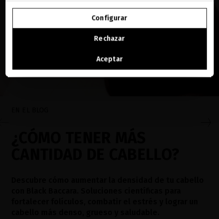
IR A NUESTRA E-TIENDA DE ESTADOS UNIDOS
Configurar
SEGUIR NAVEGANDO EN ESTA E-TIENDA
Rechazar
Ver la lista de países a los que enviamos
Aceptar
EN EL BLOG
¿CÓMO TENER MÁS
CANTIDAD DE CABELLO?
Descubre cómo aumentar la densidad de tu cabello
con Black Baccara. Soluciones científicas para
fortalecer folículos, combatir el estrés y lograr un
cabello más denso, grueso y saludable.