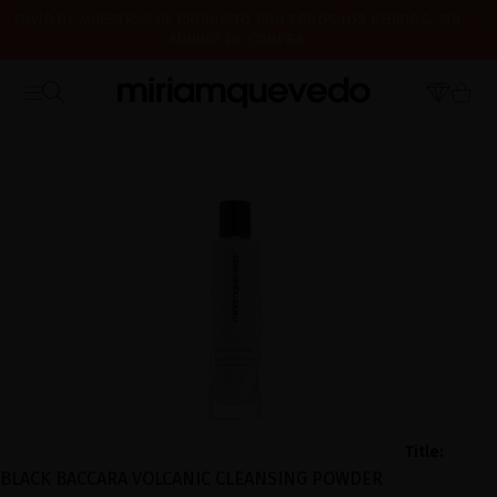
ENVÍO DE MUESTRAS DE PRODUCTO CON TODOS LOS PEDIDOS, SIN
MÍNIMO DE COMPRA
¿ES TU PRIMERA VEZ? CONSIGUE UN 10% DE DESCUENTO EN TU
CERRAMOS POR VACACIONES DEL 7 AL 16 DE AGOSTO. A PARTIR DEL
PRIMERA COMPRA.
SUSCRÍBETE AHORA
17 DE AGOSTO EMPEZAREMOS A PREPARAR Y ENVIAR LOS PEDIDOS EN
ORDEN DE RECEPCIÓN. ¡GRACIAS Y FELIZ VERANO!
Title:
BLACK BACCARA VOLCANIC CLEANSING POWDER