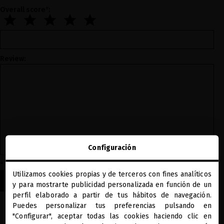
Overall score
*
:
Review:
Configuración
*
Indicates a required field
Utilizamos cookies propias y de terceros con fines analíticos
close
SUBMIT YOUR REVIEW
y para mostrarte publicidad personalizada en función de un
Te damos la bienvenida a
miriamquevedo.com
perfil elaborado a partir de tus hábitos de navegación.
Puedes personalizar tus preferencias pulsando en
"Configurar", aceptar todas las cookies haciendo clic en
Estás navegando en la tienda internacional.