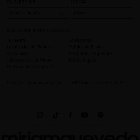
PAÍS/REGIÓN
IDIOMA
utilizados para gestionar las consultas e incidencias recibidas a
través del formulario de contacto incorporado en nuestra web,
ESTADOS UNIDOS
ESPAÑOL
mediante sus tratamiento como "
". La base legal
Formulario web
para el tratamiento de su datos es su consentimiento a través de
MÁS SOBRE MIRIAM QUEVEDO
la aceptación del checkbox. No se cederán datos a terceros, salvo
obligación legal. Podrá acceder, rectifcar y suprimir los datos así
Tu cuenta
Contáctanos
como otros derechos,tal y como se explica en la información
Localizador de Tiendas
Política de Envíos
adicional. La información adicional la encontrará en el
AVISO
Aviso Legal
Preguntas Frequentes
LEGAL
de nuestra página web.
¿Quieres ser un Miriam
Tarjeta Regalo
Quevedo Scalp Expert?
hello@miriamquevedo.com
Teléfono
+ 34 93 844 39 94
MIRIAM QUEVEDO © ALL RIGHTS RESERVED