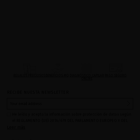
REGALOS PRECIOSOS
BENEFICIOS MQ
DIAGNÓSTICO CAPILAR
PAGO SEGURO
ONLINE
RECIBE NUESTA NEWSLETTER
He leído y acepto la información sobre protección de datos según
el REGLAMENTO (UE) 2016/679 DEL PARLAMENTO EUROPEO Y DEL
Leer más
CONSEJO de 27 de abril de 2016 relativo a la protección de las
personas físicas en lo que respecta al tratamiento de datos
personales y a la libre circulación de estos datos: Sus datos son