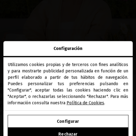
Configuración
Utilizamos cookies propias y de terceros con fines analíticos
close
y para mostrarte publicidad personalizada en función de un
Te damos la bienvenida a
miriamquevedo.com
perfil elaborado a partir de tus hábitos de navegación.
Puedes personalizar tus preferencias pulsando en
Sublime Gold: Colágeno vegano para regenerar
"Configurar", aceptar todas las cookies haciendo clic en
Estás navegando en la tienda internacional.
El colágeno es esencial para mantener la firmeza y elasticidad de la
"Aceptar", o rechazarlas seleccionando "Rechazar". Para más
piel y del cabello. En la
colección Sublime Gold
, hemos incorporado
información consulta nuestra
Política de Cookies
.
Colágeno Vegano de alta pureza, obtenido mediante biotecnología a
partir de plantas silvestres.
IR A NUESTRA E-TIENDA DE ESTADOS UNIDOS
Configurar
· Estimula la producción natural de colágeno.
SEGUIR NAVEGANDO EN ESTA E-TIENDA
· Aumenta la adhesión celular y mejora la firmeza de la piel.
Rechazar