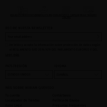
REGALOS PRECIOSOS
BENEFICIOS MQ
DIAGNÓSTICO CAPILAR
PAGO SEGURO
ONLINE
RECIBE NUESTA NEWSLETTER
He leído y acepto la información sobre protección de datos según
el REGLAMENTO (UE) 2016/679 DEL PARLAMENTO EUROPEO Y DEL
Leer más
CONSEJO de 27 de abril de 2016 relativo a la protección de las
personas físicas en lo que respecta al tratamiento de datos
personales y a la libre circulación de estos datos: Sus datos son
PAÍS/REGIÓN
IDIOMA
utilizados para gestionar las consultas e incidencias recibidas a
través del formulario de contacto incorporado en nuestra web,
ESTADOS UNIDOS
ESPAÑOL
mediante sus tratamiento como "
". La base legal
Formulario web
para el tratamiento de su datos es su consentimiento a través de
MÁS SOBRE MIRIAM QUEVEDO
la aceptación del checkbox. No se cederán datos a terceros, salvo
obligación legal. Podrá acceder, rectifcar y suprimir los datos así
Tu cuenta
Contáctanos
como otros derechos,tal y como se explica en la información
Localizador de Tiendas
Política de Envíos
adicional. La información adicional la encontrará en el
AVISO
Aviso Legal
Preguntas Frequentes