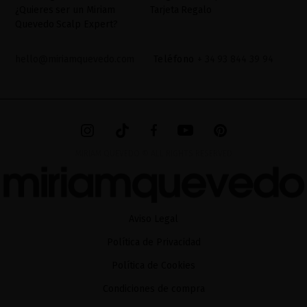
LEGAL
de nuestra página web.
¿Quieres ser un Miriam
Tarjeta Regalo
Quevedo Scalp Expert?
hello@miriamquevedo.com
Teléfono
+ 34 93 844 39 94
MIRIAM QUEVEDO © ALL RIGHTS RESERVED
Aviso Legal
Política de Privacidad
Política de Cookies
Condiciones de compra