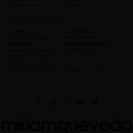
través del formulario de contacto incorporado en nuestra web,
ESTADOS UNIDOS
ESPAÑOL
mediante sus tratamiento como "
". La base legal
Formulario web
para el tratamiento de su datos es su consentimiento a través de
MÁS SOBRE MIRIAM QUEVEDO
la aceptación del checkbox. No se cederán datos a terceros, salvo
obligación legal. Podrá acceder, rectifcar y suprimir los datos así
Tu cuenta
Contáctanos
como otros derechos,tal y como se explica en la información
Localizador de Tiendas
Política de Envíos
adicional. La información adicional la encontrará en el
AVISO
Aviso Legal
Preguntas Frequentes
LEGAL
de nuestra página web.
¿Quieres ser un Miriam
Tarjeta Regalo
Quevedo Scalp Expert?
hello@miriamquevedo.com
Teléfono
+ 34 93 844 39 94
MIRIAM QUEVEDO © ALL RIGHTS RESERVED