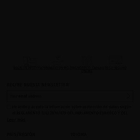
REGALOS PRECIOSOS
BENEFICIOS MQ
DIAGNÓSTICO CAPILAR
PAGO SEGURO
ONLINE
RECIBE NUESTA NEWSLETTER
He leído y acepto la información sobre protección de datos según
el REGLAMENTO (UE) 2016/679 DEL PARLAMENTO EUROPEO Y DEL
Leer más
CONSEJO de 27 de abril de 2016 relativo a la protección de las
personas físicas en lo que respecta al tratamiento de datos
personales y a la libre circulación de estos datos: Sus datos son
PAÍS/REGIÓN
IDIOMA
utilizados para gestionar las consultas e incidencias recibidas a