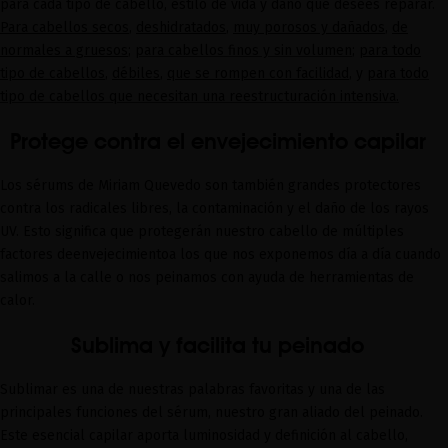
para cada tipo de cabello,
estilo de vida y daño que desee
s
reparar.
Para cabellos secos
,
deshidratados
,
muy porosos
y dañados
,
de
normales a gruesos
;
para cabellos finos y sin volumen
;
para todo
tipo de cabellos
,
débiles
,
que se rompen con facilidad
, y
para todo
tipo de cabellos que necesitan una reestructuración intensiva
.
Protege contra el envejecimiento capilar
Los
sérums
de Miriam Quevedo s
on
también
grandes protectores
contra los radicales libres, la contaminación y el daño de los rayos
UV.
Esto significa que protegerán nuestro cabello de múltiples
factores de
envejecimiento
a los que nos exponemos día a día cuando
salimos a la calle o nos peinamos con ayuda de herramientas de
calor.
Sublima y facilita tu peinado
Sublimar es una de nuestras palabras favoritas y una de las
principales funciones del sérum, nuestro gran aliado del peinado.
Este esencial capilar aporta
luminosidad y definición al cabello,