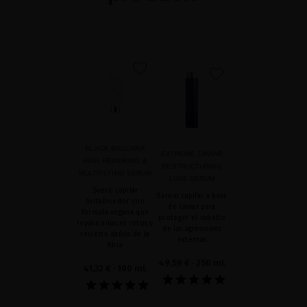
favorite
favorite
BLACK BACCARA
EXTREME CAVIAR
HAIR REPAIRING &
RESTRUCTURING
MULTIPLYING SERUM
LUXE SERUM
Suero capilar
Serum capilar a base
fortalecedor con
de caviar para
formula vegana que
proteger el cabello
repara enlaces rotos y
de las agresiones
revierte daños de la
externas
fibra
49,59 €
· 250 mL
41,32 €
· 100 mL