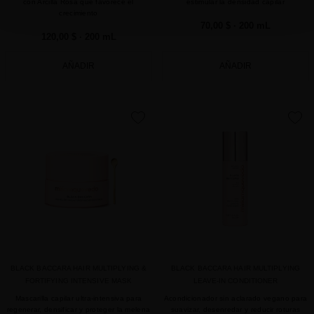
con Arcilla Rosa que favorece el
estimular la densidad capilar
crecimiento
70,00 $
· 200 mL
120,00 $
· 200 mL
AÑADIR
AÑADIR
favorite
favorite
BLACK BACCARA HAIR MULTIPLYING &
BLACK BACCARA HAIR MULTIPLYING
FORTIFYING INTENSIVE MASK
LEAVE-IN CONDITIONER
Mascarilla capilar ultra-intensiva para
Acondicionador sin aclarado vegano para
regenerar, densificar y proteger la melena
suavizar, desenredar y reducir roturas