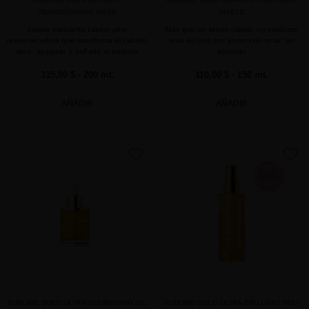
TRANSFORMING MASK
SHIELD
Lujosa mascarilla capilar ultra
Más que un sérum capilar, un producto
rejuvenecedora que transforma el cabello
todo en uno con protección solar, sin
seco, apagado y dañado al instante
aclarado
315,00 $
· 200 mL
110,00 $
· 150 mL
AÑADIR
AÑADIR
favorite
favorite
SUBLIME GOLD ULTRA-NOURISHING OIL
SUBLIME GOLD ULTRA-BRILLIANT MIST