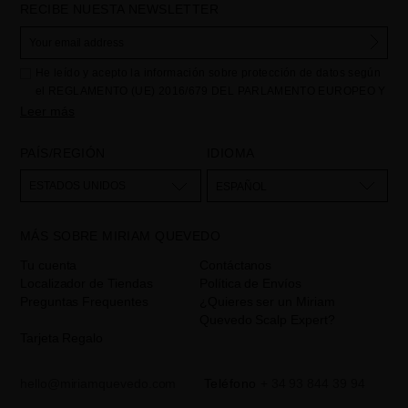
RECIBE NUESTA NEWSLETTER
He leído y acepto la información sobre protección de datos según
el REGLAMENTO (UE) 2016/679 DEL PARLAMENTO EUROPEO Y
DEL CONSEJO de 27 de abril de 2016 relativo a la protección de
Leer más
las personas físicas en lo que respecta al tratamiento de datos
personales y a la libre circulación de estos datos: Sus datos son
PAÍS/REGIÓN
IDIOMA
utilizados para gestionar las consultas e incidencias recibidas a
través del formulario de contacto incorporado en nuestra web,
ESTADOS UNIDOS
ESPAÑOL
mediante sus tratamiento como "
". La base legal
Formulario web
para el tratamiento de su datos es su consentimiento a través de la
MÁS SOBRE MIRIAM QUEVEDO
aceptación del checkbox. No se cederán datos a terceros, salvo
obligación legal. Podrá acceder, rectifcar y suprimir los datos así
Tu cuenta
Contáctanos
como otros derechos,tal y como se explica en la información
Localizador de Tiendas
Política de Envíos
adicional. La información adicional la encontrará en el
AVISO
Preguntas Frequentes
¿Quieres ser un Miriam
LEGAL
de nuestra página web.
Quevedo Scalp Expert?
Tarjeta Regalo
hello@miriamquevedo.com
Teléfono
+ 34 93 844 39 94