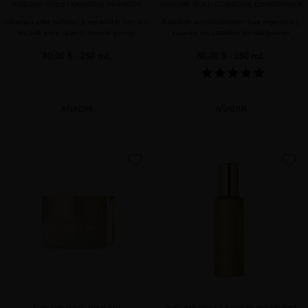
SUBLIME GOLD LUMINOUS SHAMPOO
SUBLIME GOLD LUMINOUS CONDITIONER
Champú ultra nutritivo y reparador con oro
Bálsamo acondicionador que regenera y
de 24k para cabello normal-grueso
suaviza los cabellos normal-grueso
80,00 $
· 250 mL
80,00 $
· 250 mL
AÑADIR
AÑADIR
favorite
favorite
SUBLIME GOLD OPULENT
SUBLIME GOLD LEAVE-IN TREATMENT