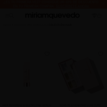
¿ES TU PRIMERA VEZ? CONSIGUE UN 10% DE DESCUENTO
EN TU PRIMERA COMPRA.
SUSCRÍBETE AHORA
ENVÍO DE MUESTRAS DE PRODUCTO CON TODOS LOS
PEDIDOS, SIN MÍNIMO DE COMPRA
INICIO
CUIDADO DEL CABELLO
COLECCIÓN HAIR
favorite
favorite
HAIR REPAIRING & MULTIPLYING SERUM
BOND REJUVENATING LUXE CURE