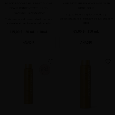
BLACK BACCARA HAIR MULTIPLYING
HAIR TEXTURIZING WAVE MIST WITH
SCALP CONCENTRATE + PRE-
ROSE GOLD
TREATMENT EXFOLIATOR
Lujosa bruma capilar antiedad y
protectora para el cuidado de tus ondas y
Tratamiento del cuero cabelludo para
rizos
estimular el crecimiento del cabello
65,00 $
· 150 mL
115,00 $
· 30 mL + 10mL
AÑADIR
AÑADIR
favorite
favorite