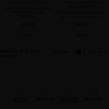
LUXE CURE RED CARPET EDITION
PLATINUM & DIAMONDS DRAMATIC
VOLUME DIAMOND BOX
El ritual rejuvenecedor más eficaz para
cabellos dañados y tratados
El ritual más preciado para volumen y
químicamente
brillo, con el Scalp Longevity Tool
130,00 $
435,00 $
AÑADIR
AÑADIR


Mostrando 25-48 de 61
Anterior
1
2
3
Siguiente
artículo(s)
REGALOS
BENEFICIOS MQ
DIAGNÓSTICO
PAGO SEGURO
PRECIOSOS
CAPILAR ONLINE