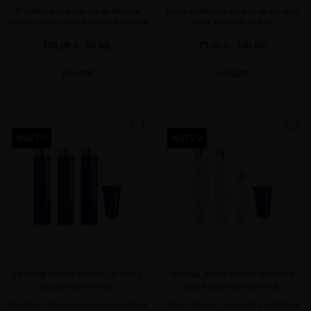
El icónico aceite con oro de 24k que
Bruma capilar que protege de los rayos
revitaliza, nutre y realza el brillo al instante
UV e ilumina la melena
100,00 $
· 50 mL
75,00 $
· 150 mL
AÑADIR
AÑADIR
favorite
favorite
NUEVO
NUEVO
EXTREME CAVIAR SPECIAL BLOND &
GLACIAL WHITE CAVIAR SENSITIVE
SILVER HAIR RITUAL
SCALP COMFORTING RITUAL
El perfecto ritual para iluminar al instante
Ritual calmante, reparador e hidratante