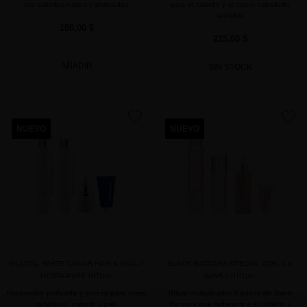
los cabellos rubios y plateados
para el cabello y el cuero cabelludo
sensible
180,00 $
215,00 $
AÑADIR
SIN STOCK
favorite
favorite
NUEVO
NUEVO
GLACIAL WHITE CAVIAR HAIR & SCALP
BLACK BACCARA SPECIAL CURLS &
HYDRA-PURE RITUAL
WAVES RITUAL
Hidratación profunda y pureza para cuero
Ritual multiplicador 4 pasos de Black
cabelludo, cabello y piel.
Baccara que redensifica el cabello y