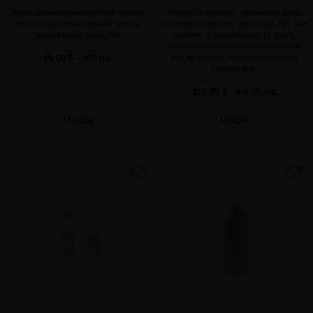
Suero capilar fortalecedor con formula
Tratamiento bifásico, respaldado por la
vegana que repara enlaces rotos y
ciencia e infusionado con oro de 24k, que
revierte daños de la fibra
fortalece el cabello hasta 12 veces,
restaura vitalidad y luminosidad, y deja
65,00 $
· 100 mL
una melena con acabado lujoso y de
alfombra roja.
110,00 $
· 4 x 20 mL
AÑADIR
AÑADIR
favorite
favorite