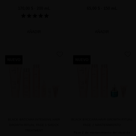
170,00 $
· 200 mL
65,00 $
· 150 mL
AÑADIR
AÑADIR
favorite
favorite
NUEVO
NUEVO
BLACK BACCARA INTENSIVE HAIR
BLACK BACCARA HAIR GROWTH RITUAL
GROWTH RITUAL FASE 1 SHOCK
FASE 2 MANTENIMIENTO
TREATMENT
Fase 2 de mantenimiento del ritual de