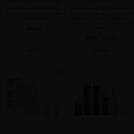
NOURISHING & LUMINOUS RITUAL
CONDITIONER
El ritual rejuvenecedor definitivo para
Acondicionador ultra-reparador para pelo
lograr una melena perfecta para cada
fino. Aporta volumen, fuerza y ligereza sin
evento especial
apelmazar. El acondicionador perfecto
para dar cuerpo y cuidar el cabello desde
565,00 $
la raíz.
80,00 $
· 250 mL
AÑADIR
AÑADIR
favorite
favorite