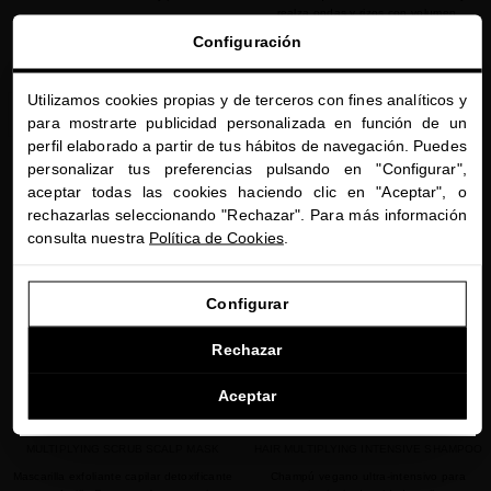
realza ondas y rizos con volumen,
230,00 $
definición y brillo, sin encrespamiento.
Configuración
180,00 $
Utilizamos cookies propias y de terceros con fines analíticos y
close
AÑADIR
SIN STOCK
para mostrarte publicidad personalizada en función de un
Te damos la bienvenida a
perfil elaborado a partir de tus hábitos de navegación. Puedes
miriamquevedo.com
personalizar tus preferencias pulsando en "Configurar",
aceptar todas las cookies haciendo clic en "Aceptar", o
Estás navegando en la tienda internacional.
favorite
favorite
rechazarlas seleccionando "Rechazar". Para más información
consulta nuestra
Política de Cookies
.
IR A NUESTRA E-TIENDA DE ESTADOS UNIDOS
Configurar
SEGUIR NAVEGANDO EN ESTA E-TIENDA
Rechazar
Ver la lista de países a los que enviamos
Aceptar
CELLULAR BREATHING HAIR
BLACK BACCARA CELLULAR BREATHING
MULTIPLYING SCRUB SCALP MASK
HAIR MULTIPLYING INTENSIVE SHAMPOO
Mascarilla exfoliante capilar detoxificante
Champú vegano ultra-intensivo para