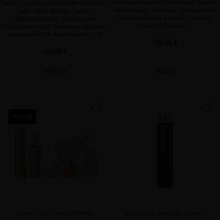
crecimiento capilar Black Baccara: 5 pasos
Fase 1 de choque del ritual de crecimiento
que multiplican el cabello, desintoxican el
capilar Black Baccara: 5 pasos
cuero cabelludo y refuerzan el anclaje
ultraintensivos para frenar la caída,
folicular a largo plazo.
redensificar el cuero cabelludo y estimular
un crecimiento más fuerte desde la raíz.
330,00 $
360,00 $
AÑADIR
AÑADIR
favorite
favorite
NUEVO
SUBLIME GOLD TRANSFORMING
PLATINUM & DIAMONDS VOLUME