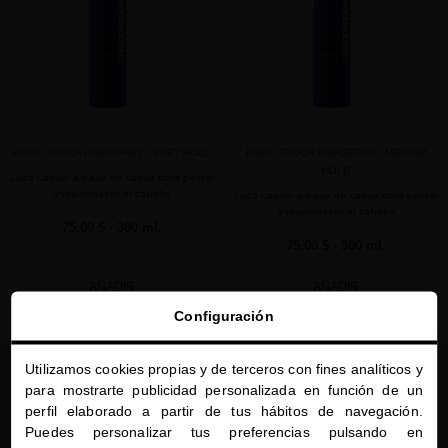
FINAL TOUCH HAIRSPRAY - SOFT HOLD
FINAL TOUCH HAIRSPRAY - MEDIUM
HOLD
Laca capilar a base de caviar para peinar
y rejuvenecer el cabello
Laca capilar a base de caviar para peinar
y rejuvenecer el cabello
75,00 $
· 300 mL
75,00 $
· 300 mL
AÑADIR
AÑADIR
Configuración
Utilizamos cookies propias y de terceros con fines analíticos y
favorite
favorite
close
para mostrarte publicidad personalizada en función de un
Te damos la bienvenida a
perfil elaborado a partir de tus hábitos de navegación.
miriamquevedo.com
Puedes personalizar tus preferencias pulsando en