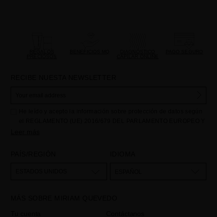
REGALOS
BENEFICIOS MQ
DIAGNÓSTICO
PAGO SEGURO
PRECIOSOS
CAPILAR ONLINE
RECIBE NUESTA NEWSLETTER
He leído y acepto la información sobre protección de datos según
el REGLAMENTO (UE) 2016/679 DEL PARLAMENTO EUROPEO Y
DEL CONSEJO de 27 de abril de 2016 relativo a la protección de
Leer más
las personas físicas en lo que respecta al tratamiento de datos
personales y a la libre circulación de estos datos: Sus datos son
PAÍS/REGIÓN
IDIOMA
utilizados para gestionar las consultas e incidencias recibidas a
través del formulario de contacto incorporado en nuestra web,
ESTADOS UNIDOS
ESPAÑOL
mediante sus tratamiento como "
". La base legal
Formulario web
para el tratamiento de su datos es su consentimiento a través de la
MÁS SOBRE MIRIAM QUEVEDO
aceptación del checkbox. No se cederán datos a terceros, salvo
obligación legal. Podrá acceder, rectifcar y suprimir los datos así
Tu cuenta
Contáctanos