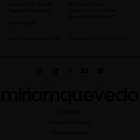
como otros derechos,tal y como se explica en la información
Localizador de Tiendas
Política de Envíos
adicional. La información adicional la encontrará en el
AVISO
Preguntas Frequentes
¿Quieres ser un Miriam
LEGAL
de nuestra página web.
Quevedo Scalp Expert?
Tarjeta Regalo
hello@miriamquevedo.com
Teléfono
+ 34 93 844 39 94
MIRIAM QUEVEDO © ALL RIGHTS RESERVED
Aviso Legal
Política de Privacidad
Política de Cookies