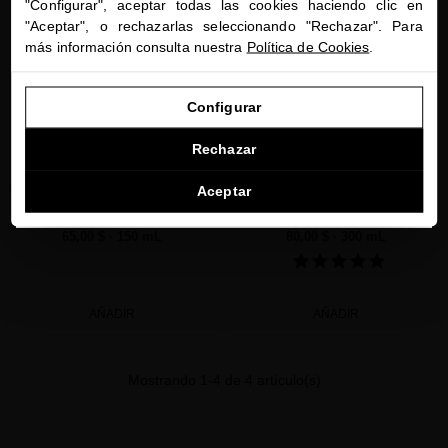
"Configurar", aceptar todas las cookies haciendo clic en
Estás navegando en la tienda internacional.
"Aceptar", o rechazarlas seleccionando "Rechazar". Para
más información consulta nuestra
Política de Cookies
.
IR A NUESTRA E-TIENDA DE ESTADOS UNIDOS
Configurar
HAIR TEXTURIZING WAVE MIST WITH
PLATINUM & DIAMONDS LUXURIOUS
SEGUIR NAVEGANDO EN ESTA E-TIENDA
ROSE GOLD
TEXTURIZING SPRAY
Rechazar
Lujosa bruma capilar antiedad y
Aporta al cabello fino un volumen y
Ver la lista de países a los que enviamos
protectora para el cuidado de tus ondas y
cuerpo excepcionales a la vez que
Aceptar
rizos
protege y fortalece
65,00 $
· 150 mL
80,00 $
· 300 mL
AÑADIR
AÑADIR
Mostrando 1-4 de 4 artículo(s)