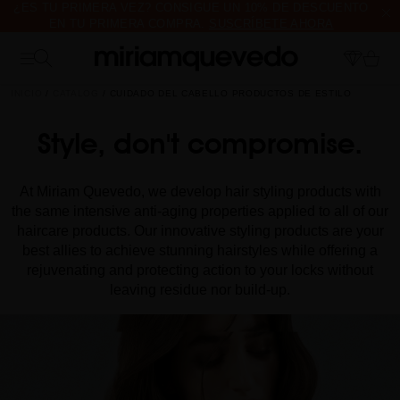
¿ES TU PRIMERA VEZ? CONSIGUE UN 10% DE DESCUENTO
EN TU PRIMERA COMPRA.
SUSCRÍBETE AHORA
ENVÍO DE MUESTRAS DE PRODUCTO CON TODOS LOS
PEDIDOS, SIN MÍNIMO DE COMPRA
INICIO
CATALOG
CUIDADO DEL CABELLO PRODUCTOS DE ESTILO
Style, don't compromise.
At Miriam Quevedo, we develop hair styling products with
the same intensive anti-aging properties applied to all of our
haircare products. Our innovative styling products are your
best allies to achieve stunning hairstyles while offering a
rejuvenating and protecting action to your locks without
leaving residue nor build-up.