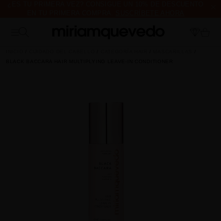
¿ES TU PRIMERA VEZ? CONSIGUE UN 10% DE DESCUENTO
EN TU PRIMERA COMPRA.
SUSCRÍBETE AHORA
ENVÍO DE MUESTRAS DE PRODUCTO CON TODOS LOS
PEDIDOS, SIN MÍNIMO DE COMPRA
INICIO
CUIDADO DEL CABELLO
CATEGORÍA HAIR
MASCARILLAS
BLACK BACCARA HAIR MULTIPLYING LEAVE-IN CONDITIONER