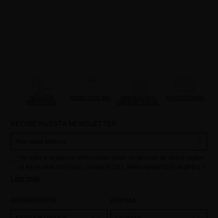
REGALOS
BENEFICIOS MQ
DIAGNÓSTICO
PAGO SEGURO
PRECIOSOS
CAPILAR ONLINE
RECIBE NUESTA NEWSLETTER
He leído y acepto la información sobre protección de datos según
el REGLAMENTO (UE) 2016/679 DEL PARLAMENTO EUROPEO Y
DEL CONSEJO de 27 de abril de 2016 relativo a la protección de
Leer más
las personas físicas en lo que respecta al tratamiento de datos
personales y a la libre circulación de estos datos: Sus datos son
PAÍS/REGIÓN
IDIOMA
utilizados para gestionar las consultas e incidencias recibidas a
través del formulario de contacto incorporado en nuestra web,