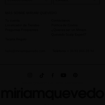
ESTADOS UNIDOS
ESPAÑOL
mediante sus tratamiento como "
". La base legal
Formulario web
para el tratamiento de su datos es su consentimiento a través de la
MÁS SOBRE MIRIAM QUEVEDO
aceptación del checkbox. No se cederán datos a terceros, salvo
obligación legal. Podrá acceder, rectifcar y suprimir los datos así
Tu cuenta
Contáctanos
como otros derechos,tal y como se explica en la información
Localizador de Tiendas
Política de Envíos
adicional. La información adicional la encontrará en el
AVISO
Preguntas Frequentes
¿Quieres ser un Miriam
LEGAL
de nuestra página web.
Quevedo Scalp Expert?
Tarjeta Regalo
hello@miriamquevedo.com
Teléfono
+ 34 93 844 39 94
MIRIAM QUEVEDO © ALL RIGHTS RESERVED