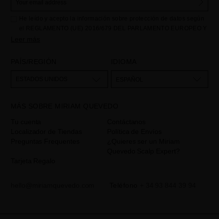
He leído y acepto la información sobre protección de datos según
el REGLAMENTO (UE) 2016/679 DEL PARLAMENTO EUROPEO Y
DEL CONSEJO de 27 de abril de 2016 relativo a la protección de
Leer más
las personas físicas en lo que respecta al tratamiento de datos
personales y a la libre circulación de estos datos: Sus datos son
PAÍS/REGIÓN
IDIOMA
utilizados para gestionar las consultas e incidencias recibidas a
través del formulario de contacto incorporado en nuestra web,
ESTADOS UNIDOS
ESPAÑOL
mediante sus tratamiento como "
". La base legal
Formulario web
para el tratamiento de su datos es su consentimiento a través de la
MÁS SOBRE MIRIAM QUEVEDO
aceptación del checkbox. No se cederán datos a terceros, salvo
obligación legal. Podrá acceder, rectifcar y suprimir los datos así
Tu cuenta
Contáctanos
como otros derechos,tal y como se explica en la información
Localizador de Tiendas
Política de Envíos
adicional. La información adicional la encontrará en el
AVISO
Preguntas Frequentes
¿Quieres ser un Miriam
LEGAL
de nuestra página web.
Quevedo Scalp Expert?
Tarjeta Regalo
hello@miriamquevedo.com
Teléfono
+ 34 93 844 39 94