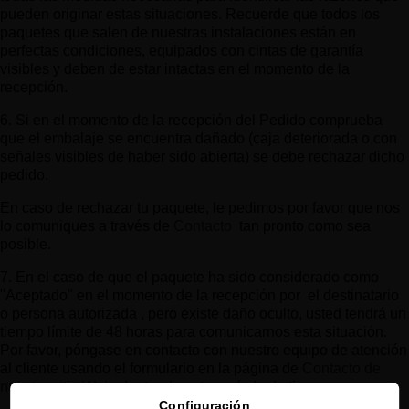
pueden originar estas situaciones. Recuerde que todos los
paquetes que salen de nuestras instalaciones están en
perfectas condiciones, equipados con cintas de garantía
visibles y deben de estar intactas en el momento de la
recepción.
6. Si en el momento de la recepción del Pedido comprueba
que el embalaje se encuentra dañado (caja deteriorada o con
señales visibles de haber sido abierta) se debe rechazar dicho
pedido.
En caso de rechazar tu paquete, le pedimos por favor que nos
lo comuniques a través de
Contacto
tan pronto como sea
posible.
7. En el caso de que el paquete ha sido considerado como
"Aceptado" en el momento de la recepción por el destinatario
o persona autorizada , pero existe daño oculto, usted tendrá un
tiempo límite de 48 horas para comunicarnos esta situación.
Por favor, póngase en contacto con nuestro equipo de atención
al cliente usando el formulario en la
página de
Contacto de
nuestro sitio Web
dentro de este período de tiempo.
Configuración