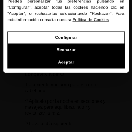
Puedes personalizar tus preferencias pulsando en
"Configurar", aceptar todas las cookies haciendo clic en
Estás navegando en la tienda internacional.
"Aceptar", o rechazarlas seleccionando "Rechazar". Para
más información consulta nuestra
Política de Cookies
.
IR A NUESTRA E-TIENDA DE ESTADOS UNIDOS
Configurar
SEGUIR NAVEGANDO EN ESTA E-TIENDA
Rechazar
Ver la lista de países a los que enviamos
Miriam’s tips: múltiples
Aceptar
aplicaciones de Black Baccara
Longevity Noir Oil
Tratamiento nocturno para el cuero
cabelludo
⁰¹
Aplícalo por la noche en secciones y
masajea para equilibrar, nutrir y
revitalizar la raíz.
⁰² Lava al día siguiente.