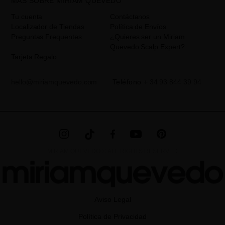
MÁS SOBRE MIRIAM QUEVEDO
aceptación del checkbox. No se cederán datos a terceros, salvo
obligación legal. Podrá acceder, rectifcar y suprimir los datos así
Tu cuenta
Contáctanos
como otros derechos,tal y como se explica en la información
Localizador de Tiendas
Política de Envíos
adicional. La información adicional la encontrará en el
AVISO
Preguntas Frequentes
¿Quieres ser un Miriam
LEGAL
de nuestra página web.
Quevedo Scalp Expert?
Tarjeta Regalo
hello@miriamquevedo.com
Teléfono
+ 34 93 844 39 94
MIRIAM QUEVEDO © ALL RIGHTS RESERVED
Aviso Legal
Política de Privacidad