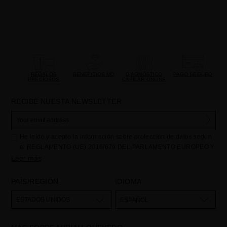
REGALOS
BENEFICIOS MQ
DIAGNÓSTICO
PAGO SEGURO
PRECIOSOS
CAPILAR ONLINE
RECIBE NUESTA NEWSLETTER
He leído y acepto la información sobre protección de datos según
el REGLAMENTO (UE) 2016/679 DEL PARLAMENTO EUROPEO Y
DEL CONSEJO de 27 de abril de 2016 relativo a la protección de
Leer más
las personas físicas en lo que respecta al tratamiento de datos
personales y a la libre circulación de estos datos: Sus datos son
PAÍS/REGIÓN
IDIOMA
utilizados para gestionar las consultas e incidencias recibidas a
través del formulario de contacto incorporado en nuestra web,
ESTADOS UNIDOS
ESPAÑOL
mediante sus tratamiento como "
". La base legal
Formulario web
para el tratamiento de su datos es su consentimiento a través de la