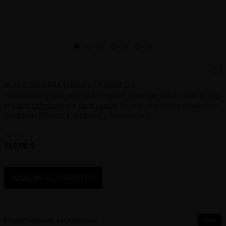
BLACK BACCARA LONGEVITY NOIR OIL
Tratamiento global antiedad en aceite seco que actúa sobre la
piel
,
el
cuero cabelludo
y la
fibra capilar
. Repara, regenera y rejuvenece,
aportando firmeza, elasticidad y luminosidad.
30 mL
110,00 $
AÑADIR AL CARRITO
Financiamiento sin intereses