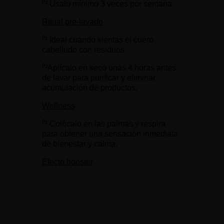
⁰³ Úsalo mínimo 3 veces por semana.
Ritual pre-lavado
⁰¹ Ideal cuando sientas el cuero
cabelludo con residuos.
⁰²Aplícalo en seco unas 4 horas antes
de lavar para purificar y eliminar
acumulación de productos.
Wellness
⁰¹ Colócalo en las palmas y respira
para obtener una sensación inmediata
de bienestar y calma.
Efecto booster