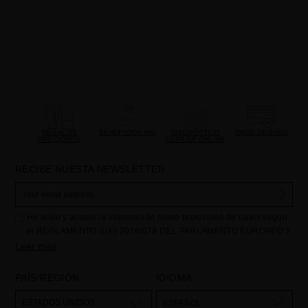
REGALOS
BENEFICIOS MQ
DIAGNÓSTICO
PAGO SEGURO
PRECIOSOS
CAPILAR ONLINE
RECIBE NUESTA NEWSLETTER
He leído y acepto la información sobre protección de datos según
el REGLAMENTO (UE) 2016/679 DEL PARLAMENTO EUROPEO Y
DEL CONSEJO de 27 de abril de 2016 relativo a la protección de
Leer más
las personas físicas en lo que respecta al tratamiento de datos
personales y a la libre circulación de estos datos: Sus datos son
PAÍS/REGIÓN
IDIOMA
utilizados para gestionar las consultas e incidencias recibidas a
través del formulario de contacto incorporado en nuestra web,
ESTADOS UNIDOS
ESPAÑOL