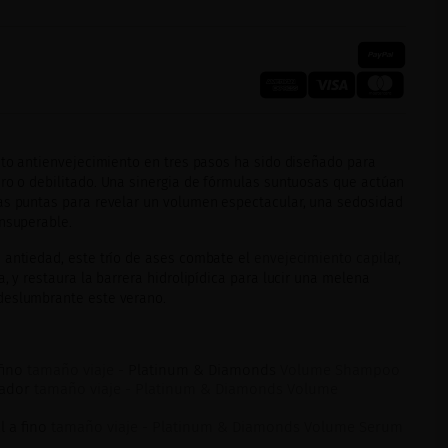
ento antienvejecimiento en tres pasos ha sido diseñado para
ro o debilitado. Una sinergia de fórmulas suntuosas que actúan
as puntas para revelar un volumen espectacular, una sedosidad
insuperable.
 antiedad, este trío de ases combate el
envejecimiento capilar
,
a, y restaura la barrera hidrolipídica para lucir una melena
deslumbrante este verano.
fino
tamaño viaje -
Platinum & Diamonds
Volume Shampoo
zador
tamaño viaje - Platinum & Diamonds Volume
 a fino
tamaño viaje - Platinum & Diamonds Volume Serum