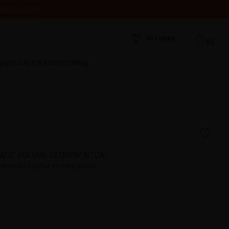
ÍBETE AHORA
MPRA
Mi cuenta
(0)
Spa
REGALOS AGOSTO
Blog
TIC VOLUME GETAWAY RITUAL
cimiento capilar en tres pasos