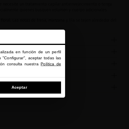
 necesite un tratamiento capilar antienvejecimiento o tenga
pecialmente quienes busquen volumen y cuerpo adicionales.
floral. Las notas de fresa, manzana y lila se tejen alrededor del
alizada en función de un perfil
 "Configurar", aceptar todas las
ión consulta nuestra
Política de
Aceptar