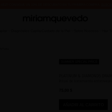
A VEZ? CONSIGUE UN 10% DE DESCUENTO EN TU PRIMERA COMPRA.
SUSCR
DE MUESTRAS DE PRODUCTO CON TODOS LOS PEDIDOS, SIN MÍNIMO DE CO
pilar
Diagnóstico Capilar
Cuidado de la Piel
Sobre Nosotros
Hair 
RITUAL
SUMMER SPECIAL PRICE
PLATINUM & DIAMONDS DRAMA
Ritual de tratamiento antienveje
75,00 $
AÑADIR AL CARRITO