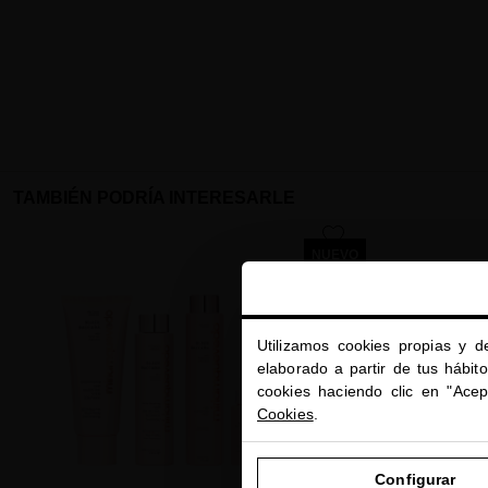
TAMBIÉN PODRÍA INTERESARLE
favorite
NUEVO
Utilizamos cookies propias y d
elaborado a partir de tus hábit
cookies haciendo clic en "Ace
Cookies
.
Configurar