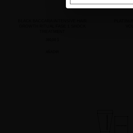
BLACK BACCARA INTENSIVE HAIR
PLATINU
GROWTH RITUAL FASE 1 SHOCK
VO
TREATMENT
360,00 $
AÑADIR