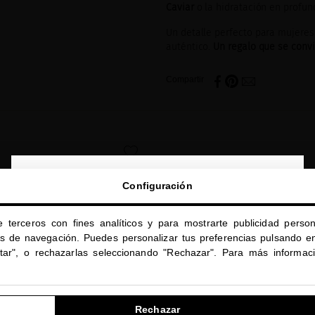
Caviar
o la hidratación en profu
Un detalle perfecto para mujeres 
auténtico.
Un regalo que se convie
Compartir
favorite
close
Configuración
Te damos la bienvenida a
miriamquevedo.com
e terceros con fines analíticos y para mostrarte publicidad person
Estás navegando en la tienda internacional.
os de navegación. Puedes personalizar tus preferencias pulsando en
ptar", o rechazarlas seleccionando "Rechazar". Para más informac
IR A NUESTRA E-TIENDA DE ESTADOS UNIDOS
Rechazar