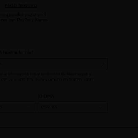
PAGO SEGURO
hora puedes pagar en 3
azos con PayPal y Klarna
A NEWSLETTER
to la información sobre protección de datos según el
UE) 2016/679 DEL PARLAMENTO EUROPEO Y DEL
e abril de 2016 relativo a la protección de las personas
e respecta al tratamiento de datos personales y a la libre
IDIOMA
stos datos: Sus datos son utilizados para gestionar las
dencias recibidas a través del formulario de contacto
S
ESPAÑOL
nuestra web, mediante sus tratamiento como "
Formulario
egal para el tratamiento de su datos es su consentimiento a
eptación del checkbox. No se cederán datos a terceros, salvo
. Podrá acceder, rectifcar y suprimir los datos así como otros
como se explica en la información adicional. La información