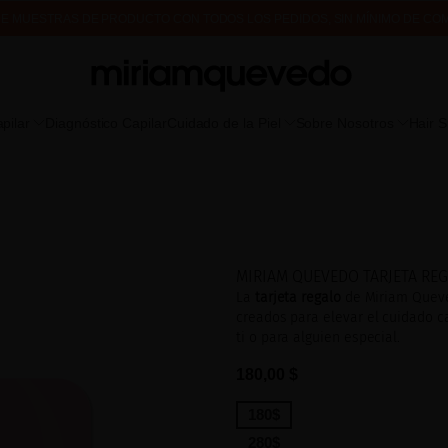
DE MUESTRAS DE PRODUCTO CON TODOS LOS PEDIDOS, SIN MÍNIMO DE CO
A VEZ? CONSIGUE UN 10% DE DESCUENTO EN TU PRIMERA COMPRA.
SUSCR
pilar
Diagnóstico Capilar
Cuidado de la Piel
Sobre Nosotros
Hair 
MIRIAM QUEVEDO TARJETA REG
La
tarjeta regalo
de Miriam Queved
creados para elevar el cuidado c
ti o para alguien especial.
180,00 $
180$
280$