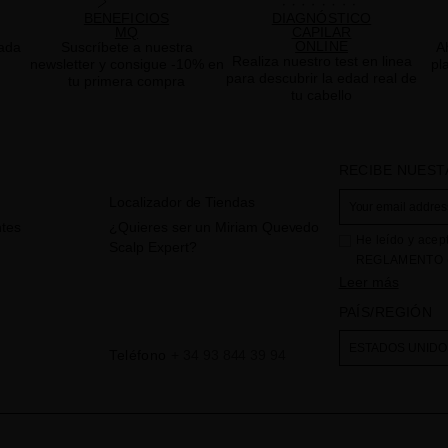
BENEFICIOS
DIAGNÓSTICO
MQ
CAPILAR
ONLINE
ada
Suscríbete a nuestra
A
Realiza nuestro test en linea
newsletter y consigue -10% en
pl
para descubrir la edad real de
tu primera compra
tu cabello
RECIBE NUEST
Localizador de Tiendas
tes
¿Quieres ser un Miriam Quevedo
He leído y acep
Scalp Expert?
REGLAMENTO (
CONSEJO de 27 d
Leer más
físicas en lo qu
PAÍS/REGIÓN
circulación de e
consultas e inci
ESTADOS UNIDO
Teléfono
+ 34 93 844 39 94
incorporado en 
". La base l
web
través de la ac
obligación legal
derechos,tal y 