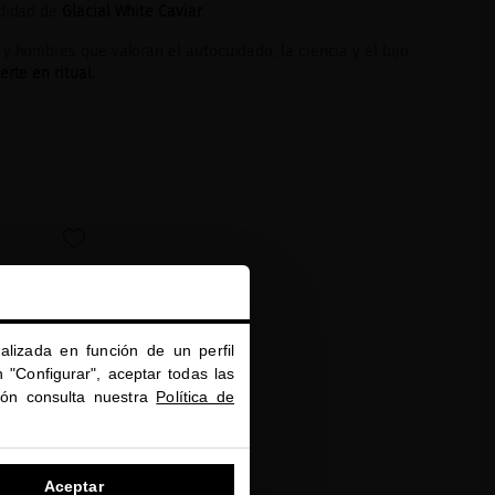
ndidad de
Glacial White Caviar
.
y hombres que valoran el autocuidado, la ciencia y el lujo
rte en ritual.
favorite
alizada en función de un perfil
 "Configurar", aceptar todas las
ión consulta nuestra
Política de
Aceptar