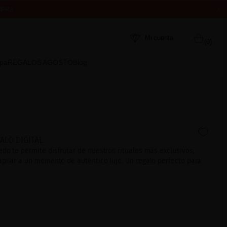
MPRA
ÍBETE AHORA
Mi cuenta
(0)
Spa
REGALOS AGOSTO
Blog
ALO DIGITAL
o te permite disfrutar de nuestros rituales más exclusivos,
apilar a un momento de auténtico lujo. Un regalo perfecto para