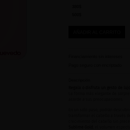
380$
500$
AÑADIR AL CARRITO
Financiamiento sin intereses
Pago seguro con encriptado
Descripción
Regala o disfruta un gesto de lu
La forma más elegante de sorprend
acorde a sus preocupaciones.
En un solo paso, podrán descubrir
transformar el cabello a través d
crecimiento del cabello sin pre
Sublime Gold
, el volumen espect