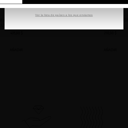
SEGUIR NAVEGANDO EN ESTA E-TIENDA
Ver la lista de países a los que enviamos
M & DIAMONDS DRAMATIC
LUXE CURE SET WITH LONG
LUME DIAMOND BOX
OIL
435,00 $
210,00 $
AÑADIR
AÑADIR