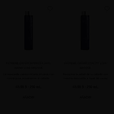
favorite
favorite
EXTREME CAVIAR INTENSIVE ANTI-
EXTREME CAVIAR VITALITY LUXE
AGING LUXE MASQUE
MASQUE
La mascarilla capilar de alta eficacia con
Recupera la salud de tu cabello con
caviar para rejuvenecer el cabello
nuestra mascarilla a base de caviar
65,00 $
· 250 mL
65,00 $
· 250 mL
AÑADIR
AÑADIR