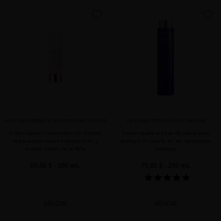
favorite
favorite
HAIR REPAIRING & MULTIPLYING SERUM
RESTRUCTURING LUXE SERUM
Suero capilar fortalecedor con formula
Serum capilar a base de caviar para
vegana que repara enlaces rotos y
proteger el cabello de las agresiones
revierte daños de la fibra
externas
65,00 $
· 100 mL
75,00 $
· 250 mL
AÑADIR
AÑADIR