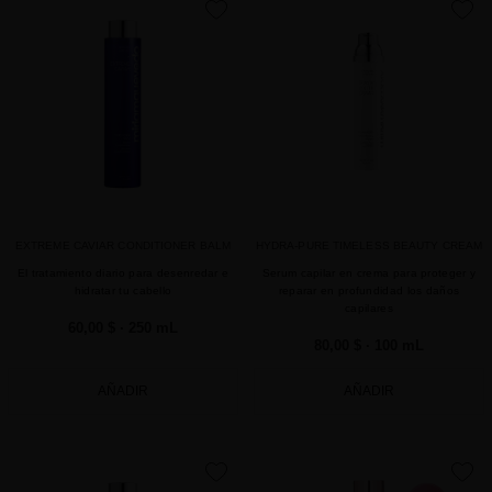
favorite
favorite
EXTREME CAVIAR CONDITIONER BALM
HYDRA-PURE TIMELESS BEAUTY CREAM
El tratamiento diario para desenredar e
Serum capilar en crema para proteger y
hidratar tu cabello
reparar en profundidad los daños
capilares
60,00 $
· 250 mL
80,00 $
· 100 mL
AÑADIR
AÑADIR