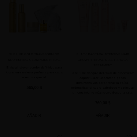
SUBLIME GOLD TRANSFORMING
BLACK BACCARA INTENSIVE HAIR
NOURISHING & LUMINOUS RITUAL
GROWTH RITUAL FASE 1 SHOCK
TREATMENT
El ritual rejuvenecedor definitivo para
lograr una melena perfecta para cada
Fase 1 de choque del ritual de crecimiento
evento especial
capilar Black Baccara: 5 pasos
ultraintensivos para frenar la caída,
565,00 $
redensificar el cuero cabelludo y estimular
un crecimiento más fuerte desde la raíz.
360,00 $
AÑADIR
AÑADIR