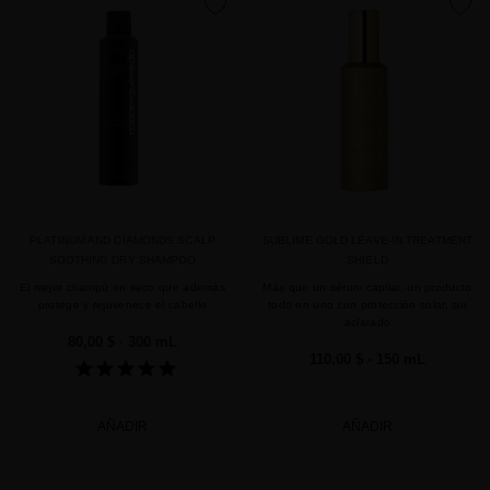
favorite
favorite
PLATINUM AND DIAMONDS SCALP
SUBLIME GOLD LEAVE-IN TREATMENT
SOOTHING DRY SHAMPOO
SHIELD
El mejor champú en seco que además
Más que un sérum capilar, un producto
protege y rejuvenece el cabello
todo en uno con protección solar, sin
aclarado
80,00 $
· 300 mL
110,00 $
· 150 mL
AÑADIR
AÑADIR