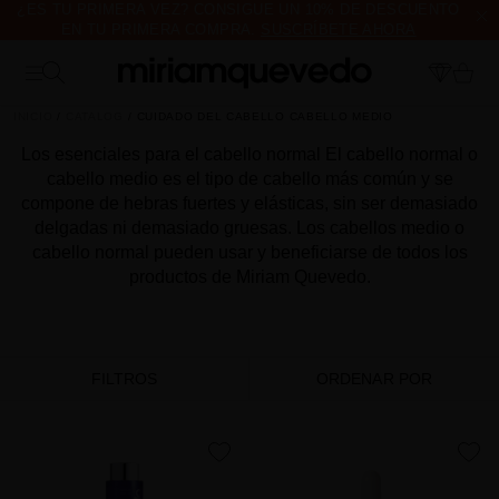
¿ES TU PRIMERA VEZ? CONSIGUE UN 10% DE DESCUENTO
EN TU PRIMERA COMPRA.
SUSCRÍBETE AHORA
ENVÍO DE MUESTRAS DE PRODUCTO CON TODOS LOS
PEDIDOS, SIN MÍNIMO DE COMPRA
INICIO
CATALOG
CUIDADO DEL CABELLO CABELLO MEDIO
Los esenciales para el cabello normal El cabello normal o
cabello medio es el tipo de cabello más común y se
compone de hebras fuertes y elásticas, sin ser demasiado
delgadas ni demasiado gruesas. Los cabellos medio o
cabello normal pueden usar y beneficiarse de todos los
productos de Miriam Quevedo.
FILTROS
ORDENAR POR
favorite
favorite