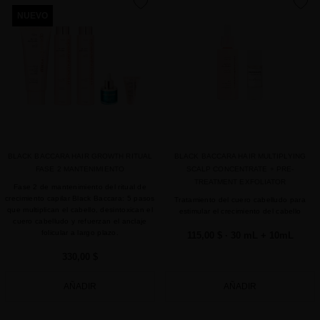
favorite
favorite
NUEVO
BLACK BACCARA HAIR GROWTH RITUAL
BLACK BACCARA HAIR MULTIPLYING
FASE 2 MANTENIMIENTO
SCALP CONCENTRATE + PRE-
TREATMENT EXFOLIATOR
Fase 2 de mantenimiento del ritual de
crecimiento capilar Black Baccara: 5 pasos
Tratamiento del cuero cabelludo para
que multiplican el cabello, desintoxican el
estimular el crecimiento del cabello
cuero cabelludo y refuerzan el anclaje
folicular a largo plazo.
115,00 $
· 30 mL + 10mL
330,00 $
AÑADIR
AÑADIR