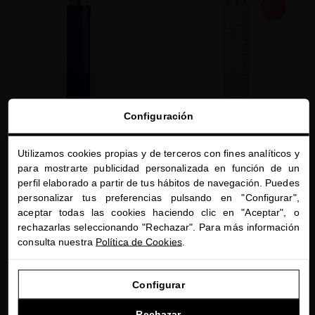
favorite
favorite
Configuración
EXTREME CAVIAR SHAMPOO FOR BLOND
BLACK BACCARA HAIR MULTIPLYING
& SILVER HAIR
SHAMPOO
Utilizamos cookies propias y de terceros con fines analíticos y
close
para mostrarte publicidad personalizada en función de un
Mantén tu cabello rubio y plateado
Champú vegano para restaurar la salud
Te damos la bienvenida a
deslumbrante con nuestro champú
del cabello, estimular el crecimiento y
perfil elaborado a partir de tus hábitos de navegación. Puedes
miriamquevedo.com
reparar el daño
personalizar tus preferencias pulsando en "Configurar",
55,00 $
· 250 mL
aceptar todas las cookies haciendo clic en "Aceptar", o
Estás navegando en la tienda internacional.
55,00 $
· 250 mL
rechazarlas seleccionando "Rechazar". Para más información
consulta nuestra
Política de Cookies
.
IR A NUESTRA E-TIENDA DE ESTADOS UNIDOS
AÑADIR
AÑADIR
Configurar
SEGUIR NAVEGANDO EN ESTA E-TIENDA
Rechazar