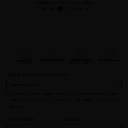
Mostrando 1-24 de 39 artículo(s)


Anterior
1
2
Siguiente
REGALOS
BENEFICIOS MQ
DIAGNÓSTICO
PAGO SEGURO
PRECIOSOS
CAPILAR ONLINE
RECIBE NUESTA NEWSLETTER
He leído y acepto la información sobre protección de datos según
el REGLAMENTO (UE) 2016/679 DEL PARLAMENTO EUROPEO Y
DEL CONSEJO de 27 de abril de 2016 relativo a la protección de
Leer más
las personas físicas en lo que respecta al tratamiento de datos
personales y a la libre circulación de estos datos: Sus datos son
PAÍS/REGIÓN
IDIOMA
utilizados para gestionar las consultas e incidencias recibidas a