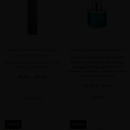
EXTREME CAVIAR SHAMPOO FOR
BLACK BACCARA LONGEVITY NOIR OIL
COLOR-TREATED HAIR
Tratamiento global antiedad en aceite
seco que actúa sobre la
piel
, el
cuero
Champú a base de caviar para un color
cabelludo
y la
fibra capilar
. Repara,
luminoso y duradero
regenera y rejuvenece, aportando firmeza,
elasticidad y luminosidad.
55,00 $
· 250 mL
110,00 $
· 30 mL
AÑADIR
SIN STOCK
favorite
favorite
NUEVO
NUEVO