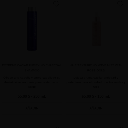
favorite
favorite
EXTREME CAVIAR PURIFYING CHARCOAL
HAIR TEXTURIZING WAVE MIST WITH
SHAMPOO
ROSE GOLD
Ofrece a tu cabello y cuero cabelludo su
Lujosa bruma capilar antiedad y
desintoxicación diaria para restaurar su
protectora para el cuidado de tus ondas y
salud
rizos
55,00 $
· 250 mL
65,00 $
· 150 mL
AÑADIR
AÑADIR