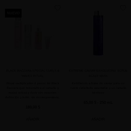
favorite
favorite
NUEVO
BLACK BACCARA SPECIAL CURLS &
EXTREME CAVIAR EXFOLIATING SCRUB
WAVES RITUAL
SCALP MASK
Ritual multiplicador 4 pasos de Black
Exfoliación a base de caviar para un
Baccara que redensifica el cabello y
cuero cabelludo saludable y un cabello
realza ondas y rizos con volumen,
hermoso
definición y brillo, sin encrespamiento.
65,00 $
· 250 mL
180,00 $
AÑADIR
AÑADIR