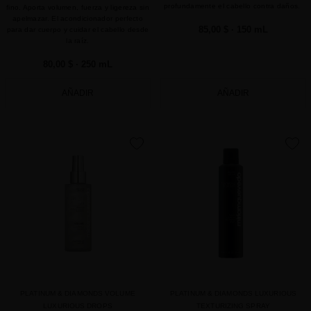
profundamente el cabello contra daños.
fino. Aporta volumen, fuerza y ligereza sin
apelmazar. El acondicionador perfecto
85,00 $
· 150 mL
para dar cuerpo y cuidar el cabello desde
la raíz.
80,00 $
· 250 mL
AÑADIR
AÑADIR
favorite
favorite
PLATINUM & DIAMONDS VOLUME
PLATINUM & DIAMONDS LUXURIOUS
LUXURIOUS DROPS
TEXTURIZING SPRAY