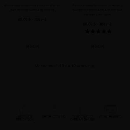
Bruma ultra protectora para cabello fino
Aporta al cabello fino un volumen y
que además ilumina tu melena
cuerpo excepcionales a la vez que
protege y fortalece
80,00 $
· 150 mL
80,00 $
· 300 mL
AÑADIR
AÑADIR
Mostrando 1-10 de 10 artículo(s)
REGALOS
BENEFICIOS MQ
DIAGNÓSTICO
PAGO SEGURO
PRECIOSOS
CAPILAR ONLINE