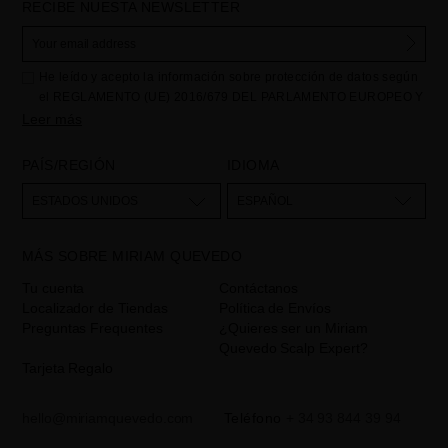
RECIBE NUESTA NEWSLETTER
He leído y acepto la información sobre protección de datos según
el REGLAMENTO (UE) 2016/679 DEL PARLAMENTO EUROPEO Y
DEL CONSEJO de 27 de abril de 2016 relativo a la protección de
Leer más
las personas físicas en lo que respecta al tratamiento de datos
personales y a la libre circulación de estos datos: Sus datos son
PAÍS/REGIÓN
IDIOMA
utilizados para gestionar las consultas e incidencias recibidas a
través del formulario de contacto incorporado en nuestra web,
ESTADOS UNIDOS
ESPAÑOL
mediante sus tratamiento como "
". La base legal
Formulario web
para el tratamiento de su datos es su consentimiento a través de la
MÁS SOBRE MIRIAM QUEVEDO
aceptación del checkbox. No se cederán datos a terceros, salvo
obligación legal. Podrá acceder, rectifcar y suprimir los datos así
Tu cuenta
Contáctanos
como otros derechos,tal y como se explica en la información
Localizador de Tiendas
Política de Envíos
adicional. La información adicional la encontrará en el
AVISO
Preguntas Frequentes
¿Quieres ser un Miriam
LEGAL
de nuestra página web.
Quevedo Scalp Expert?
Tarjeta Regalo
hello@miriamquevedo.com
Teléfono
+ 34 93 844 39 94