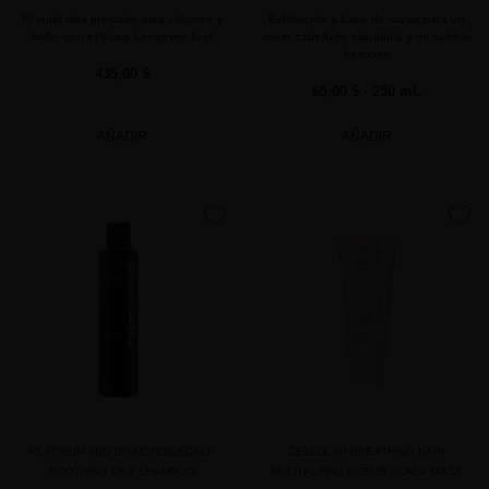
El ritual más preciado para volumen y
Exfoliación a base de caviar para un
brillo, con el Scalp Longevity Tool
cuero cabelludo saludable y un cabello
hermoso
435,00 $
65,00 $
· 250 mL
AÑADIR
AÑADIR
favorite
favorite
PLATINUM AND DIAMONDS SCALP
CELLULAR BREATHING HAIR
SOOTHING DRY SHAMPOO
MULTIPLYING SCRUB SCALP MASK