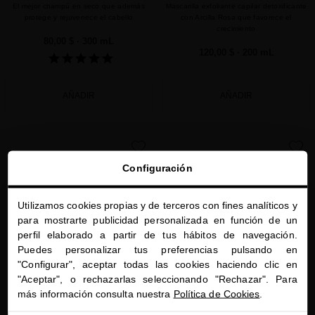
El mejor champú en seco que además
Mascarilla exfoliante capilar detoxificante
protege y rejuvenece el cabello
con Arcilla Rosa que favorece el
crecimiento
80,00 $
· 300 mL
120,00 $
· 200 mL
AÑADIR
AÑADIR
favorite
favorite
Configuración
Utilizamos cookies propias y de terceros con fines analíticos y
close
para mostrarte publicidad personalizada en función de un
Te damos la bienvenida a
perfil elaborado a partir de tus hábitos de navegación.
miriamquevedo.com
Puedes personalizar tus preferencias pulsando en
"Configurar", aceptar todas las cookies haciendo clic en
Estás navegando en la tienda internacional.
"Aceptar", o rechazarlas seleccionando "Rechazar". Para
más información consulta nuestra
Política de Cookies
.
PLATINUM & DIAMONDS VOLUME
PLATINUM & DIAMONDS VOLUME
AMINOSHOT SCALP CONCENTRATE
SHAMPOO