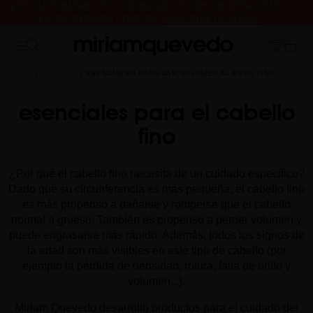
¿ES TU PRIMERA VEZ? CONSIGUE UN 10% DE DESCUENTO
EN TU PRIMERA COMPRA.
SUSCRÍBETE AHORA
ENVÍO DE MUESTRAS DE PRODUCTO CON TODOS LOS
PEDIDOS, SIN MÍNIMO DE COMPRA
INICIO
CATALOG
ESENCIALES PARA DAR VOLUMEN AL PELO FINO
esenciales para el cabello
fino
¿Por qué el cabello fino necesita de un cuidado específico?
Dado que su circunferencia es más pequeña, el cabello fino
es más propenso a dañarse y romperse que el cabello
normal a grueso. También es propenso a perder volumen y
puede engrasarse más rápido. Además, todos los signos de
la edad son más visibles en este tipo de cabello (por
ejemplo la pérdida de densidad, rotura, falta de brillo y
volumen...).
Miriam Quevedo desarrolló productos para el cuidado del