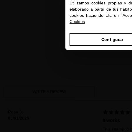
Utilizamos cookies propias y d
elaborado a partir de tus hábit
cookies haciendo clic en "Ace
Cookies
.
Configurar
WRITE A REVIEW





Rosa J.
03/01/2025
It works
This shampoo h