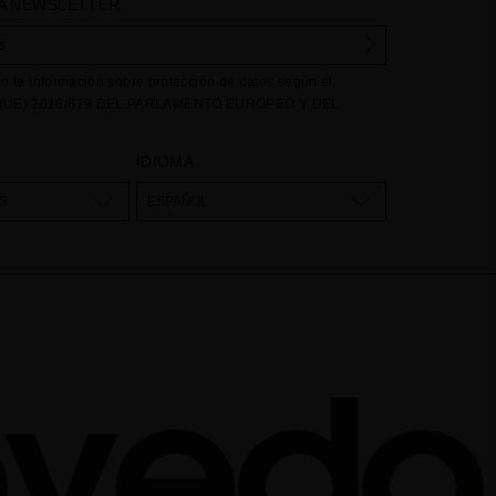
A NEWSLETTER
to la información sobre protección de datos según el
UE) 2016/679 DEL PARLAMENTO EUROPEO Y DEL
e abril de 2016 relativo a la protección de las personas
e respecta al tratamiento de datos personales y a la libre
IDIOMA
stos datos: Sus datos son utilizados para gestionar las
dencias recibidas a través del formulario de contacto
S
ESPAÑOL
nuestra web, mediante sus tratamiento como "
Formulario
egal para el tratamiento de su datos es su consentimiento a
eptación del checkbox. No se cederán datos a terceros, salvo
. Podrá acceder, rectifcar y suprimir los datos así como otros
como se explica en la información adicional. La información
contrará en el
AVISO LEGAL
de nuestra página web.