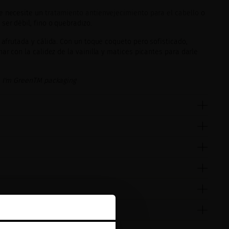
e necesite un
tratamiento antienvejecimiento para el cabello
o
ser débil, fino o quebradizo.
 afrutada y cálida. Con un toque coqueto pero sofisticado,
har con la calidez de la vainilla y matices picantes para darle
, I'm GreenTM packaging