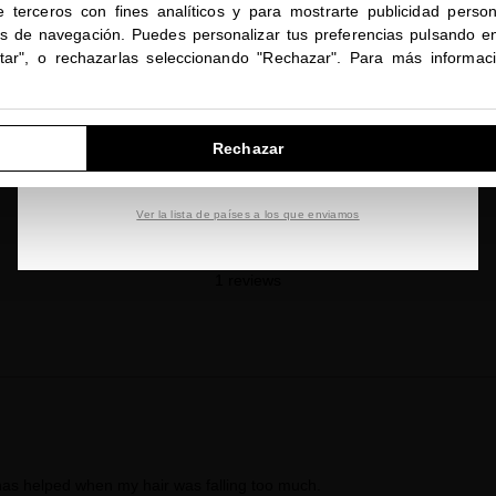
e terceros con fines analíticos y para mostrarte publicidad person
Compartir
Estás navegando en la tienda internacional.
os de navegación. Puedes personalizar tus preferencias pulsando en
ptar", o rechazarlas seleccionando "Rechazar". Para más informac
IR A NUESTRA E-TIENDA DE ESTADOS UNIDOS
reviews
Rechazar
SEGUIR NAVEGANDO EN ESTA E-TIENDA
5
Ver la lista de países a los que enviamos
1 reviews
as helped when my hair was falling too much.