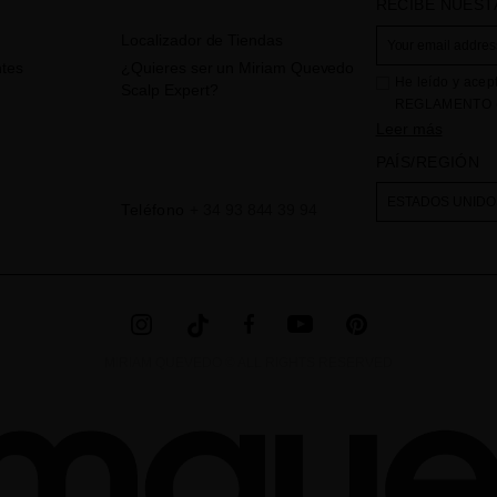
RECIBE NUEST
Localizador de Tiendas
tes
¿Quieres ser un Miriam Quevedo
He leído y acep
Scalp Expert?
REGLAMENTO (
CONSEJO de 27 d
Leer más
físicas en lo qu
PAÍS/REGIÓN
circulación de e
consultas e inci
ESTADOS UNIDO
Teléfono
+ 34 93 844 39 94
incorporado en 
". La base l
web
través de la ac
obligación legal
derechos,tal y 
adicional la en
MIRIAM QUEVEDO © ALL RIGHTS RESERVED