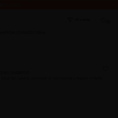
ÍBETE AHORA
MPRA
Mi cuenta
(0)
Spa
REGALOS AGOSTO
Blog
PLYING SHAMPOO
salud del cabello, estimular el crecimiento y reparar el daño