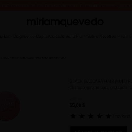
A VEZ? CONSIGUE UN 10% DE DESCUENTO EN TU PRIMERA COMPRA.
SUSCR
DE MUESTRAS DE PRODUCTO CON TODOS LOS PEDIDOS, SIN MÍNIMO DE CO
pilar
Diagnóstico Capilar
Cuidado de la Piel
Sobre Nosotros
Hair 
 BACCARA HAIR MULTIPLYING SHAMPOO
BLACK BACCARA HAIR MULTI
Champú vegano para restaurar la 
250 mL
55,00 $
1 reviews