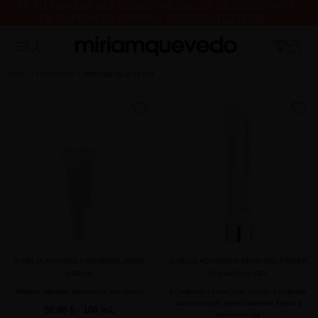
¿ES TU PRIMERA VEZ? CONSIGUE UN 10% DE DESCUENTO
EN TU PRIMERA COMPRA.
SUSCRÍBETE AHORA
ENVÍO DE MUESTRAS DE PRODUCTO CON TODOS LOS
PEDIDOS, SIN MÍNIMO DE COMPRA
INICIO
MARCAS
MIRIAM QUEVEDO
favorite
favorite
A-HELIX ADVANCED RENEWAL HAND
A-HELIX ADVANCED RENEWAL PRIMER
CREAM
CLEANSING GEL
Hidrata mientras rejuvenece las manos
El limpiador facial con acción exfoliante
para una piel perfectamente limpia y
50,00 $
· 100 mL
rejuvenecida