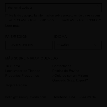
He leído y acepto la información sobre protección de datos según
el REGLAMENTO (UE) 2016/679 DEL PARLAMENTO EUROPEO Y
DEL CONSEJO de 27 de abril de 2016 relativo a la protección de
Leer más
las personas físicas en lo que respecta al tratamiento de datos
personales y a la libre circulación de estos datos: Sus datos son
PAÍS/REGIÓN
IDIOMA
utilizados para gestionar las consultas e incidencias recibidas a
través del formulario de contacto incorporado en nuestra web,
ESTADOS UNIDOS
ESPAÑOL
mediante sus tratamiento como "
". La base legal
Formulario web
para el tratamiento de su datos es su consentimiento a través de la
MÁS SOBRE MIRIAM QUEVEDO
aceptación del checkbox. No se cederán datos a terceros, salvo
obligación legal. Podrá acceder, rectifcar y suprimir los datos así
Tu cuenta
Contáctanos
como otros derechos,tal y como se explica en la información
Localizador de Tiendas
Política de Envíos
adicional. La información adicional la encontrará en el
AVISO
Preguntas Frequentes
¿Quieres ser un Miriam
LEGAL
de nuestra página web.
Quevedo Scalp Expert?
Tarjeta Regalo
hello@miriamquevedo.com
Teléfono
+ 34 93 844 39 94