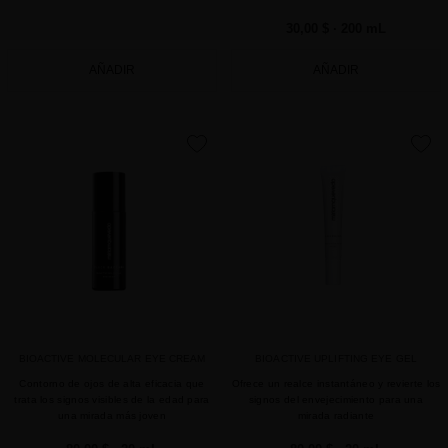
30,00 $
· 200 mL
AÑADIR
AÑADIR
favorite
favorite
BIOACTIVE MOLECULAR EYE CREAM
BIOACTIVE UPLIFTING EYE GEL
Contorno de ojos de alta eficacia que
Ofrece un realce instantáneo y revierte los
trata los signos visibles de la edad para
signos del envejecimiento para una
una mirada más joven
mirada radiante