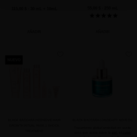
55,00 $
· 250 mL
115,00 $
· 30 mL + 10mL
AÑADIR
AÑADIR
favorite
favorite
NUEVO
BLACK BACCARA INTENSIVE HAIR
BLACK BACCARA LONGEVITY NOIR OIL
GROWTH RITUAL FASE 1 SHOCK
Tratamiento global antiedad en aceite
TREATMENT
seco que actúa sobre la
piel
, el
cuero