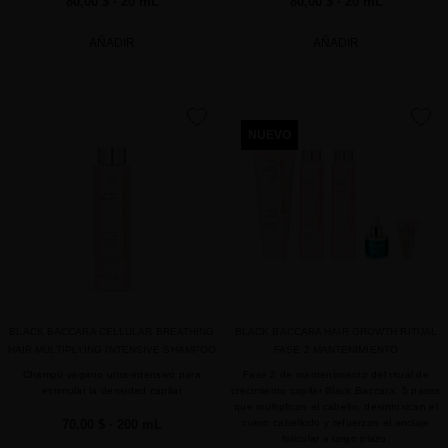
80,00 $
· 20 mL
80,00 $
· 20 mL
AÑADIR
AÑADIR
favorite
favorite
NUEVO
BLACK BACCARA CELLULAR BREATHING
BLACK BACCARA HAIR GROWTH RITUAL
HAIR MULTIPLYING INTENSIVE SHAMPOO
FASE 2 MANTENIMIENTO
Champú vegano ultra-intensivo para
Fase 2 de mantenimiento del ritual de
estimular la densidad capilar
crecimiento capilar Black Baccara: 5 pasos
que multiplican el cabello, desintoxican el
70,00 $
· 200 mL
cuero cabelludo y refuerzan el anclaje
folicular a largo plazo.