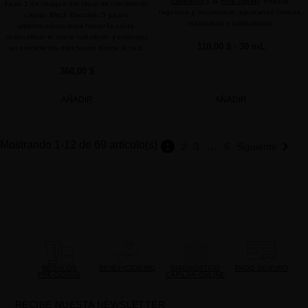
cabelludo
y la
fibra capilar
. Repara,
Fase 1 de choque del ritual de crecimiento
regenera y rejuvenece, aportando firmeza,
capilar Black Baccara: 5 pasos
elasticidad y luminosidad.
ultraintensivos para frenar la caída,
redensificar el cuero cabelludo y estimular
110,00 $
· 30 mL
un crecimiento más fuerte desde la raíz.
360,00 $
AÑADIR
AÑADIR

Mostrando 1-12 de 69 artículo(s)
…
1
2
3
6
Siguiente
REGALOS
BENEFICIOS MQ
DIAGNÓSTICO
PAGO SEGURO
PRECIOSOS
CAPILAR ONLINE
RECIBE NUESTA NEWSLETTER