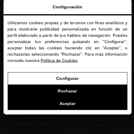
Configuración
Utilizamos cookies propias y de terceros con fines analíticos y
AÑADIR
AÑADIR
close
para mostrarte publicidad personalizada en función de un
Te damos la bienvenida a
perfil elaborado a partir de tus hábitos de navegación. Puedes
miriamquevedo.com
personalizar tus preferencias pulsando en "Configurar",
aceptar todas las cookies haciendo clic en "Aceptar", o
Estás navegando en la tienda internacional.
favorite
favorite
rechazarlas seleccionando "Rechazar". Para más información
consulta nuestra
Política de Cookies
.
IR A NUESTRA E-TIENDA DE ESTADOS UNIDOS
Configurar
SEGUIR NAVEGANDO EN ESTA E-TIENDA
Rechazar
Ver la lista de países a los que enviamos
Aceptar
BLACK BACCARA HAIR MULTIPLYING
BLACK BACCARA HAIR MULTIPLYING
SCALP CONCENTRATE + PRE-
SHAMPOO
TREATMENT EXFOLIATOR
Champú vegano para restaurar la salud
del cabello, estimular el crecimiento y
Tratamiento del cuero cabelludo para
reparar el daño
estimular el crecimiento del cabello