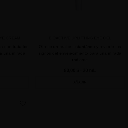
EYE CREAM
BIOACTIVE UPLIFTING EYE GEL
ia que trata los
Ofrece un realce instantáneo y revierte los
ra una mirada
signos del envejecimiento para una mirada
radiante
80,00 $
· 20 mL
AÑADIR
favorite