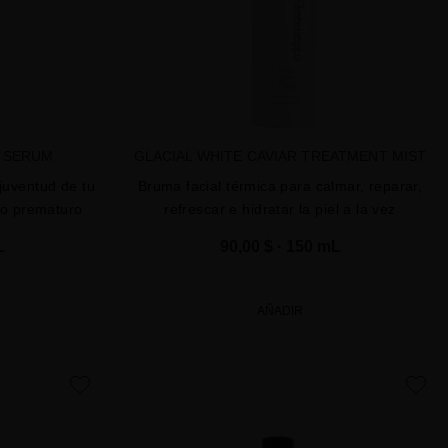
R SERUM
GLACIAL WHITE CAVIAR TREATMENT MIST
 juventud de tu
Bruma facial térmica para calmar, reparar,
nto prematuro
refrescar e hidratar la piel a la vez
L
90,00 $
· 150 mL
AÑADIR
favorite
favorite