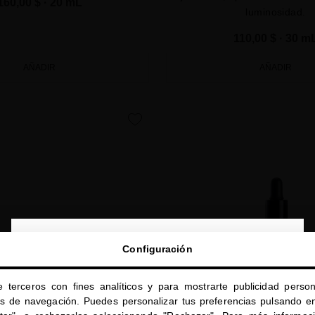
160,00 $
· 20 mL
luminosidad.
110,00 $
· 30 m
AÑADIR
AÑADIR
favorite
close
Configuración
Te damos la bienvenida a
miriamquevedo.com
e terceros con fines analíticos y para mostrarte publicidad person
Estás navegando en la tienda internacional.
os de navegación. Puedes personalizar tus preferencias pulsando en