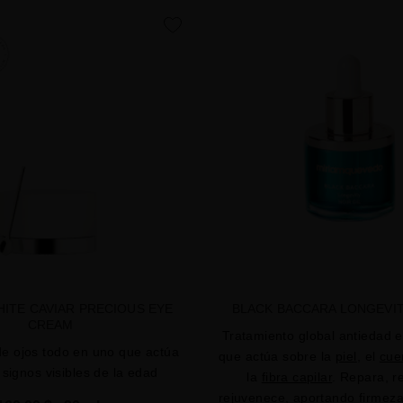
favorite
HITE CAVIAR PRECIOUS EYE
BLACK BACCARA LONGEVIT
CREAM
Tratamiento global antiedad e
de ojos todo en uno que actúa
que actúa sobre la
piel
, el
cue
 signos visibles de la edad
la
fibra capilar
. Repara, r
rejuvenece, aportando firmeza,