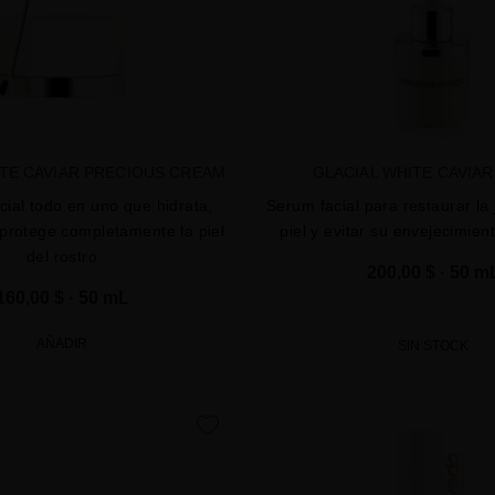
ITE CAVIAR PRECIOUS CREAM
GLACIAL WHITE CAVIA
cial todo en uno que hidrata,
Serum facial para restaurar la
protege completamente la piel
piel y evitar su envejecimie
del rostro
200,00 $
· 50 m
160,00 $
· 50 mL
AÑADIR
SIN STOCK
favorite