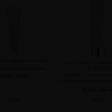
ANCED RENEWAL HAND CREAM
A-HELIX ADVANCED RENEW
CLEANSING GE
entras rejuvenece las manos
El limpiador facial con acción 
50,00 $
· 100 mL
una piel perfectamente limpia 
30,00 $
· 200 m
AÑADIR
AÑADIR