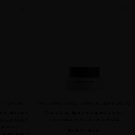
favorite
favorite
Y NOIR OIL
MOISTURIZING BIO-ADAPTIVE SOFT CREAM
n aceite seco
Crema facial ligera que aporta a la piel
ro cabelludo
y
luminosidad y una acción antiedad
egenera y
95,00 $
· 60 mL
 elasticidad y