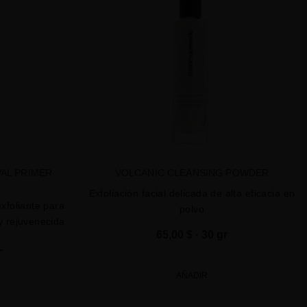
AL PRIMER
VOLCANIC CLEANSING POWDER
L
Exfoliación facial delicada de alta eficacia en
exfoliante para
polvo
y rejuvenecida
65,00 $
· 30 gr
L
AÑADIR