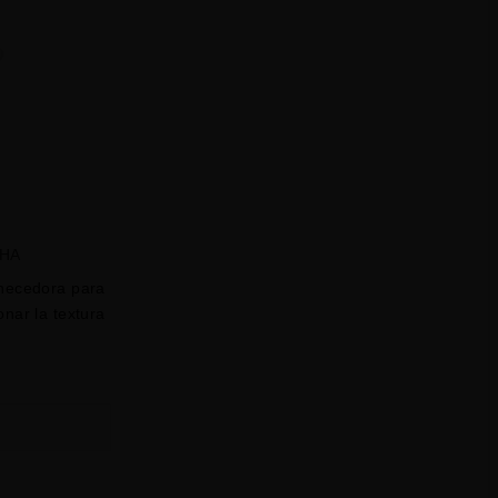
SHA
enecedora para
onar la textura