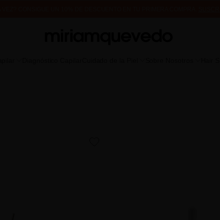
A VEZ? CONSIGUE UN 10% DE DESCUENTO EN TU PRIMERA COMPRA.
SUSCR
DE MUESTRAS DE PRODUCTO CON TODOS LOS PEDIDOS, SIN MÍNIMO DE CO
pilar
Diagnóstico Capilar
Cuidado de la Piel
Sobre Nosotros
Hair 
favorite