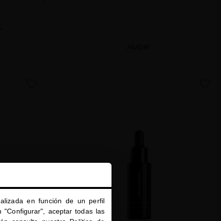
L
AÑADIR
favorite
favorite
alizada en función de un perfil
 "Configurar", aceptar todas las