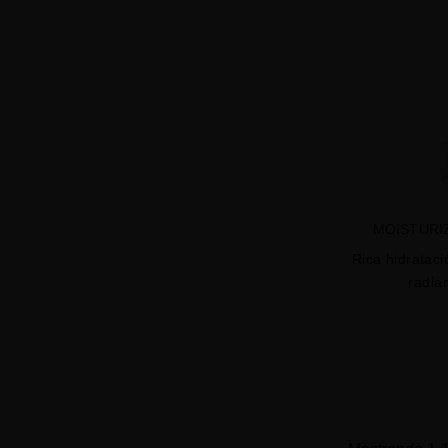
MOISTURI
Rica hidrataci
radian