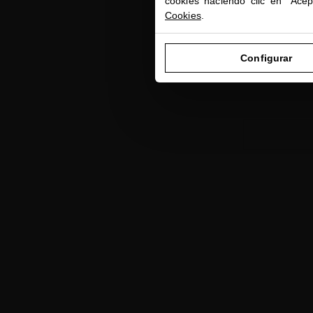
cookies haciendo clic en "Ace
Cookies
.
MOISTURIZI
Hidratació
Configurar
además reju