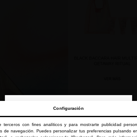
BLACK BACCARA HAIR MULTI
GETAWAY RITUAL
VER MÁS
close
SUMMER SPECIAL PRICE
Configuración
Te damos la bienvenida a
miriamquevedo.com
e terceros con fines analíticos y para mostrarte publicidad person
Estás navegando en la tienda internacional.
os de navegación. Puedes personalizar tus preferencias pulsando en