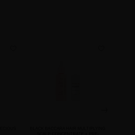
favorite
favorite
RECIOUS
BLACK BACCARA HAIR MULTIPLYING
BLACK
SCALP CONCENTRATE + PRE-