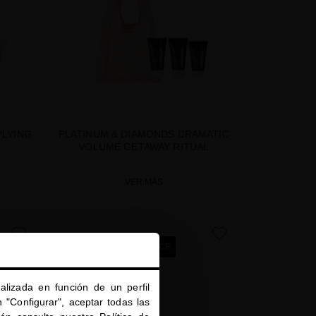
PLYING
PLATINUM & DIAMONDS DRAMATIC
VOLUME GETAWAY RITUAL
VER MÁS
favorite
favorite
SUMMER SPECIAL PRICE
alizada en función de un perfil
 "Configurar", aceptar todas las