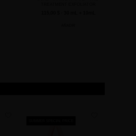
TREATMENT EXFOLIATOR
115,00 $
· 30 mL + 10mL
AÑADIR
favorite
favorite
SUMMER SPECIAL PRICE