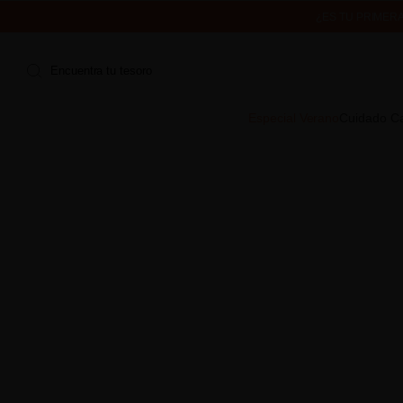
¿ES TU PRIMER
ENVÍO 
Encuentra tu tesoro
Especial Verano
Cuidado Ca