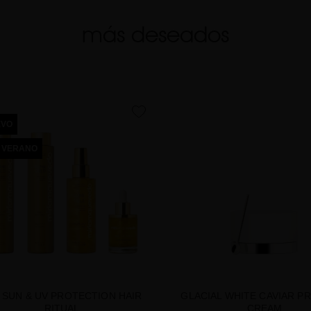
más deseados
favorite
EVO
 VERANO
 SUN & UV PROTECTION HAIR
GLACIAL WHITE CAVIAR P
RITUAL
CREAM