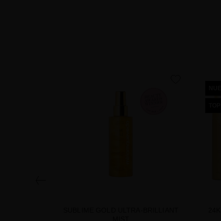
favorite
NU
TOP
SUBLIME GOLD ULTRA-BRILLIANT
24K
MIST