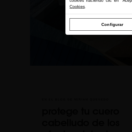
cookies haciendo clic en "Ace
Cookies
.
Configurar
EN EL BLOG DE MIRIAM QUEVEDO
protege tu cuero
cabelludo de los