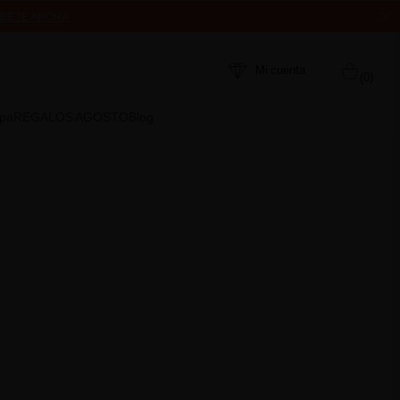
ÍBETE AHORA
MPRA
Mi cuenta
(0)
Spa
REGALOS AGOSTO
Blog