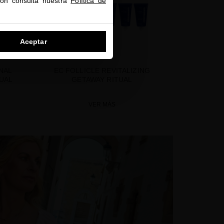
ión consulta nuestra
Política de
Aceptar
NAL
EC FOLLICLE REVITALIZING
UAL
GETAWAY RITUAL
VER MÁS