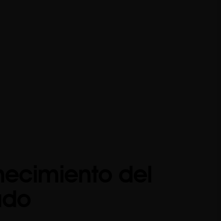
necimiento del
udo