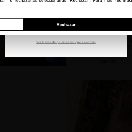
ptar", o rechazarlas seleccionando "Rechazar". Para más informac
IR A NUESTRA E-TIENDA DE ESTADOS UNIDOS
Rechazar
SEGUIR NAVEGANDO EN ESTA E-TIENDA
SUBLIME GOLD EXCEPTIO
Ver la lista de países a los que enviamos
LUMINOSITY GETAWAY RIT
VER MÁS