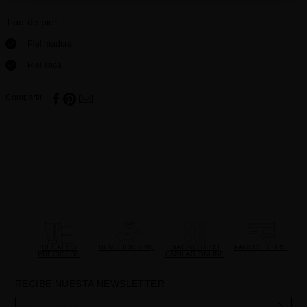
Tipo de piel
Piel madura
Piel seca
Compartir
REGALOS
BENEFICIOS MQ
DIAGNÓSTICO
PAGO SEGURO
PRECIOSOS
CAPILAR ONLINE
RECIBE NUESTA NEWSLETTER