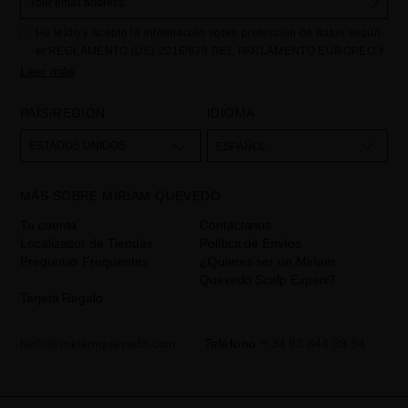
He leído y acepto la información sobre protección de datos según
el REGLAMENTO (UE) 2016/679 DEL PARLAMENTO EUROPEO Y
DEL CONSEJO de 27 de abril de 2016 relativo a la protección de
Leer más
las personas físicas en lo que respecta al tratamiento de datos
personales y a la libre circulación de estos datos: Sus datos son
PAÍS/REGIÓN
IDIOMA
utilizados para gestionar las consultas e incidencias recibidas a
través del formulario de contacto incorporado en nuestra web,
ESTADOS UNIDOS
ESPAÑOL
mediante sus tratamiento como "
". La base legal
Formulario web
para el tratamiento de su datos es su consentimiento a través de la
MÁS SOBRE MIRIAM QUEVEDO
aceptación del checkbox. No se cederán datos a terceros, salvo
obligación legal. Podrá acceder, rectifcar y suprimir los datos así
Tu cuenta
Contáctanos
como otros derechos,tal y como se explica en la información
Localizador de Tiendas
Política de Envíos
adicional. La información adicional la encontrará en el
AVISO
Preguntas Frequentes
¿Quieres ser un Miriam
LEGAL
de nuestra página web.
Quevedo Scalp Expert?
Tarjeta Regalo
hello@miriamquevedo.com
Teléfono
+ 34 93 844 39 94