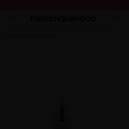
¿ES TU PRIMERA VEZ? CONSIGUE UN 10% DE DESCUENTO
EN TU PRIMERA COMPRA.
SUSCRÍBETE AHORA
ENVÍO DE MUESTRAS DE PRODUCTO CON TODOS LOS
PEDIDOS, SIN MÍNIMO DE COMPRA
INICIO
CUIDADO DEL CABELLO
CATEGORÍA HAIR
TRATAMIENTOS
GLACIAL WHITE CAVIAR SERUM