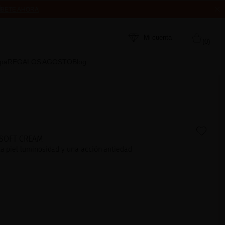
ÍBETE AHORA
MPRA
Mi cuenta
(0)
Spa
REGALOS AGOSTO
Blog
 SOFT CREAM
la piel luminosidad y una acción antiedad