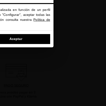
alizada en función de un perfil
 "Configurar", aceptar todas las
ión consulta nuestra
Política de
Aceptar
PAGO SEGURO
hora puedes pagar en 3
azos con PayPal y Klarna