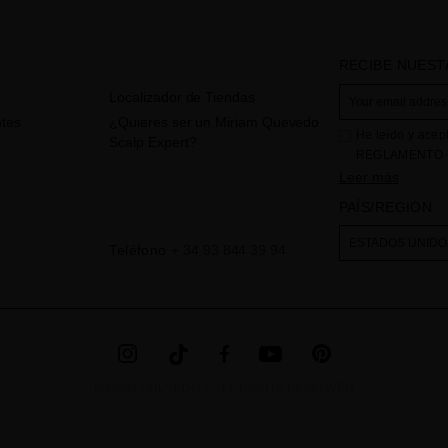
RECIBE NUEST
Localizador de Tiendas
tes
¿Quieres ser un Miriam Quevedo
He leído y acep
Scalp Expert?
REGLAMENTO (
CONSEJO de 27 d
Leer más
físicas en lo qu
PAÍS/REGIÓN
circulación de e
consultas e inci
ESTADOS UNIDO
Teléfono
+ 34 93 844 39 94
incorporado en 
". La base l
web
través de la ac
obligación legal
derechos,tal y 
adicional la en
MIRIAM QUEVEDO © ALL RIGHTS RESERVED