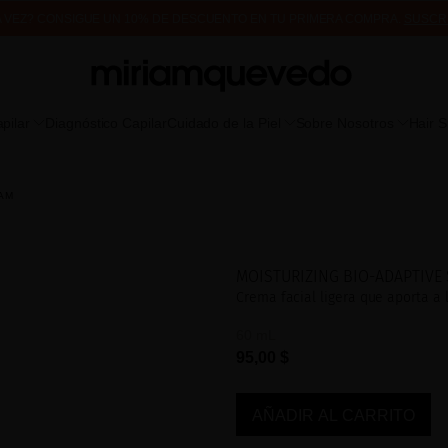
A VEZ? CONSIGUE UN 10% DE DESCUENTO EN TU PRIMERA COMPRA.
SUSCR
DE MUESTRAS DE PRODUCTO CON TODOS LOS PEDIDOS, SIN MÍNIMO DE CO
pilar
Diagnóstico Capilar
Cuidado de la Piel
Sobre Nosotros
Hair 
AM
MOISTURIZING BIO-ADAPTIVE
Crema facial ligera que aporta a 
60 mL
95,00 $
AÑADIR AL CARRITO