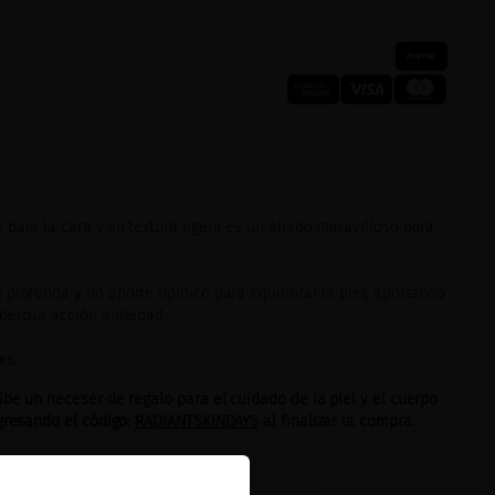
para la cara y su textura ligera es un aliado maravilloso para
profunda y un aporte lipídico para equilibrar la piel, aportando
derosa acción antiedad.
es.
ibe un neceser de regalo para el cuidado de la piel y el cuerpo
ngresando el código:
RADIANTSKINDAYS
al finalizar la compra.