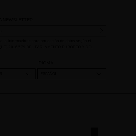
A NEWSLETTER
to la información sobre protección de datos según el
UE) 2016/679 DEL PARLAMENTO EUROPEO Y DEL
e abril de 2016 relativo a la protección de las personas
e respecta al tratamiento de datos personales y a la libre
IDIOMA
stos datos: Sus datos son utilizados para gestionar las
dencias recibidas a través del formulario de contacto
S
ESPAÑOL
nuestra web, mediante sus tratamiento como "
Formulario
egal para el tratamiento de su datos es su consentimiento a
eptación del checkbox. No se cederán datos a terceros, salvo
. Podrá acceder, rectifcar y suprimir los datos así como otros
como se explica en la información adicional. La información
contrará en el
AVISO LEGAL
de nuestra página web.