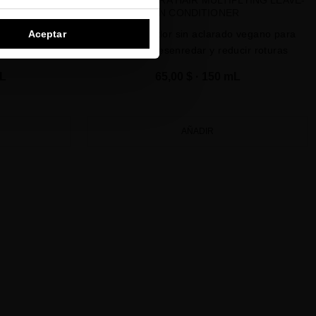
E MASK
IN CONDITIONER
Aceptar
ensiva para
Acondicionador sin aclarado vegano para
ger la melena
suavizar, desenredar y reducir roturas
mL
65,00 $
· 150 mL
AÑADIR