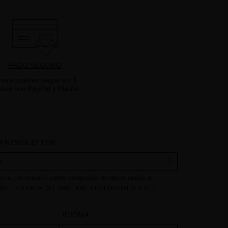
PAGO SEGURO
hora puedes pagar en 3
azos con PayPal y Klarna
A NEWSLETTER
to la información sobre protección de datos según el
UE) 2016/679 DEL PARLAMENTO EUROPEO Y DEL
e abril de 2016 relativo a la protección de las personas
e respecta al tratamiento de datos personales y a la libre
IDIOMA
stos datos: Sus datos son utilizados para gestionar las