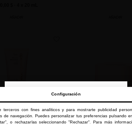
0,00 $
· 4 x 20 mL
AÑADIR
AÑADIR
favorite
close
Configuración
Te damos la bienvenida a
miriamquevedo.com
e terceros con fines analíticos y para mostrarte publicidad person
Estás navegando en la tienda internacional.
os de navegación. Puedes personalizar tus preferencias pulsando en
ptar", o rechazarlas seleccionando "Rechazar". Para más informac
REATHING HAIR MULTIPLYING
BLACK BACCARA HAIR MUL