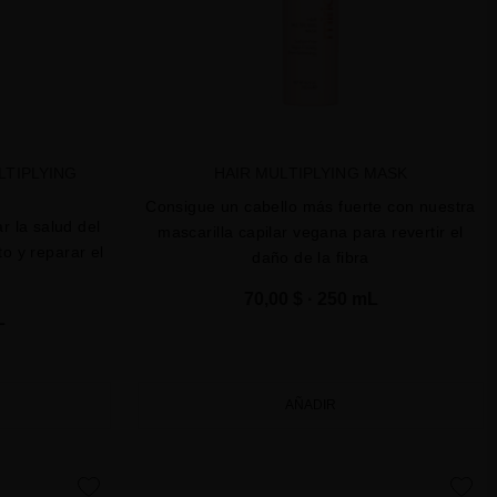
LTIPLYING
HAIR MULTIPLYING MASK
Consigue un cabello más fuerte con nuestra
 la salud del
mascarilla capilar vegana para revertir el
to y reparar el
daño de la fibra
70,00 $
· 250 mL
L
AÑADIR