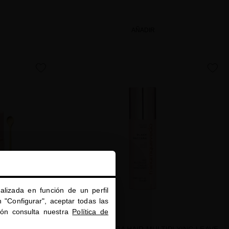
AÑADIR
favorite
favorite
alizada en función de un perfil
 "Configurar", aceptar todas las
ión consulta nuestra
Política de
TIPLYING &
BLACK BACCARA HAIR MULTIPLYING LEAVE-