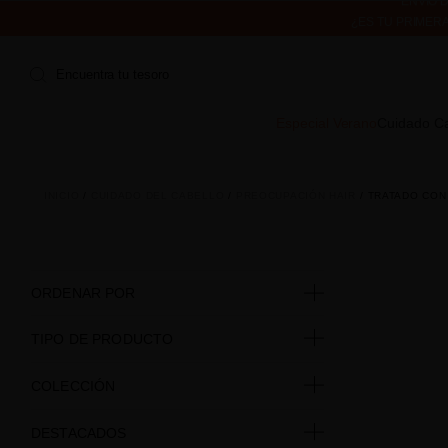
¿ES TU PRIMER
ENVÍO 
Encuentra tu tesoro
Especial Verano
Cuidado Ca
INICIO
CUIDADO DEL CABELLO
PREOCUPACIÓN HAIR
TRATADO CON
ORDENAR POR
TIPO DE PRODUCTO
COLECCIÓN
DESTACADOS