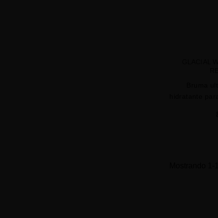
GLACIAL 
R
Bruma ult
hidratante para
Mostrando 1-1