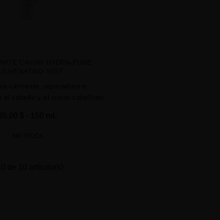
WHITE CAVIAR HYDRA-PURE
EJUVENATING MIST
ra calmante, reparadora e
 el cabello y el cuero cabelludo
85,00 $
· 150 mL
SIN STOCK
0 de 10 artículo(s)