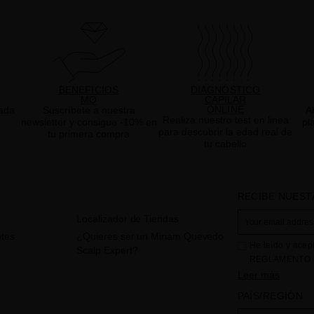
BENEFICIOS
DIAGNÓSTICO
MQ
CAPILAR
ONLINE
ada
Suscríbete a nuestra
A
Realiza nuestro test en linea
newsletter y consigue -10% en
pl
para descubrir la edad real de
tu primera compra
tu cabello
RECIBE NUEST
Localizador de Tiendas
tes
¿Quieres ser un Miriam Quevedo
He leído y acep
Scalp Expert?
REGLAMENTO (
CONSEJO de 27 d
Leer más
físicas en lo qu
PAÍS/REGIÓN
circulación de e