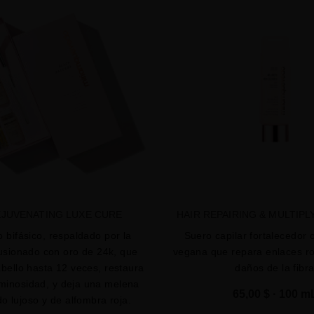
favorite
JUVENATING LUXE CURE
HAIR REPAIRING & MULTIP
 bifásico, respaldado por la
Suero capilar fortalecedor 
fusionado con oro de 24k, que
vegana que repara enlaces rot
abello hasta 12 veces, restaura
daños de la fibr
luminosidad, y deja una melena
65,00 $
· 100 m
o lujoso y de alfombra roja.