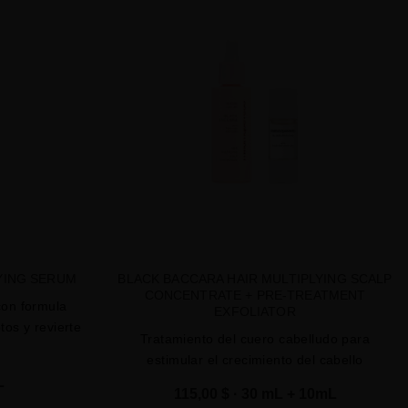
favorite
favorite
LYING SERUM
BLACK BACCARA HAIR MULTIPLYING SCALP
CONCENTRATE + PRE-TREATMENT
con formula
EXFOLIATOR
os y revierte
Tratamiento del cuero cabelludo para
a
estimular el crecimiento del cabello
L
115,00 $
· 30 mL + 10mL