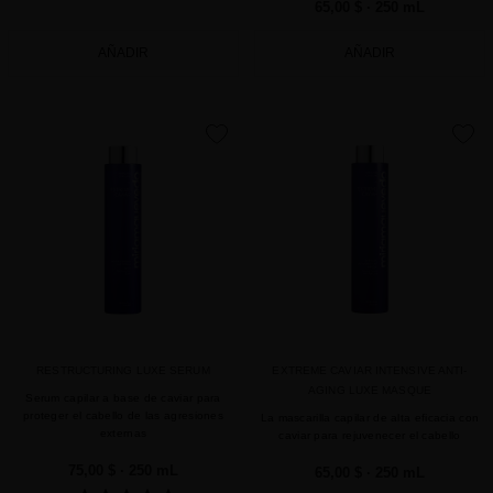
65,00 $
· 250 mL
AÑADIR
AÑADIR
favorite
favorite
RESTRUCTURING LUXE SERUM
EXTREME CAVIAR INTENSIVE ANTI-
AGING LUXE MASQUE
Serum capilar a base de caviar para
proteger el cabello de las agresiones
La mascarilla capilar de alta eficacia con
externas
caviar para rejuvenecer el cabello
75,00 $
· 250 mL
65,00 $
· 250 mL