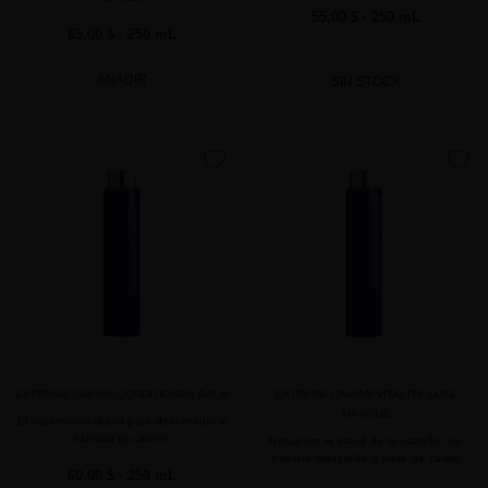
55,00 $
· 250 mL
65,00 $
· 250 mL
AÑADIR
SIN STOCK
favorite
favorite
EXTREME CAVIAR CONDITIONER BALM
EXTREME CAVIAR VITALITY LUXE
MASQUE
El tratamiento diario para desenredar e
hidratar tu cabello
Recupera la salud de tu cabello con
nuestra mascarilla a base de caviar
60,00 $
· 250 mL