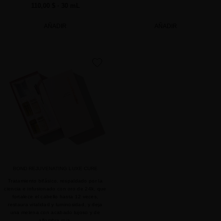
110,00 $
· 30 mL
AÑADIR
AÑADIR
favorite
BOND REJUVENATING LUXE CURE
Tratamiento bifásico, respaldado por la
ciencia e infusionado con oro de 24k, que
fortalece el cabello hasta 12 veces,
restaura vitalidad y luminosidad, y deja
una melena con acabado lujoso y de
alfombra roja.