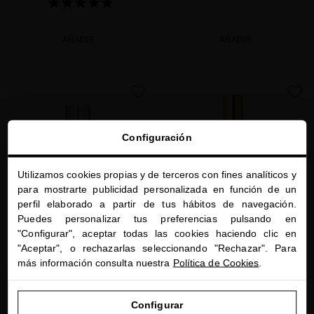
AÑADIR
AÑADIR
favorite
favorite
Configuración
Utilizamos cookies propias y de terceros con fines analíticos y
close
para mostrarte publicidad personalizada en función de un
Te damos la bienvenida a
perfil elaborado a partir de tus hábitos de navegación.
miriamquevedo.com
Puedes personalizar tus preferencias pulsando en
"Configurar", aceptar todas las cookies haciendo clic en
Estás navegando en la tienda internacional.
BLACK BACCARA HAIR MULTIPLYING
SUBLIME GOLD LEAVE-IN TREATMENT
"Aceptar", o rechazarlas seleccionando "Rechazar". Para
LEAVE-IN CONDITIONER
SHIELD
más información consulta nuestra
Política de Cookies
.
Acondicionador sin aclarado vegano para
Más que un sérum capilar, un producto
suavizar, desenredar y reducir roturas
todo en uno con protección solar, sin
IR A NUESTRA E-TIENDA DE ESTADOS UNIDOS
aclarado
Configurar
65,00 $
· 150 mL