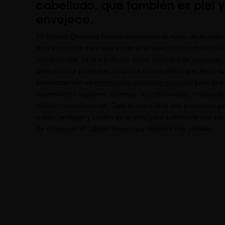
cabelludo, que también es piel y
envejece.
En Miriam Quevedo hemos combinado lo mejor de la natura
más avanzada para que trates el envejecimiento del cabell
rejuvenecida, sana y brillante. Unos cuidados de
antiaging 
clínicamente probados. Empieza con un détox que libere tu
impurezas con un
prechampú exfoliante semanal
para que 
tratamientos capilares (champú, acondicionador, mascarilla
folículo correctamente. Dale el toque final con productos p
traten, protejan y cuiden de tu pelo para sublimarlo con sé
de conseguir el cabello bonito que siempre has soñado.