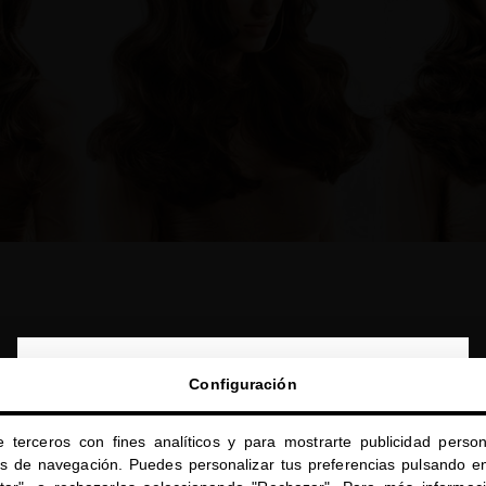
close
Configuración
Te damos la bienvenida a
miriamquevedo.com
e terceros con fines analíticos y para mostrarte publicidad person
Estás navegando en la tienda internacional.
os de navegación. Puedes personalizar tus preferencias pulsando en