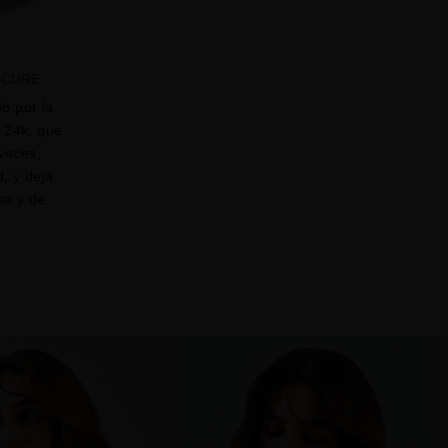
 CURE
o por la
e 24k, que
 veces,
d, y deja
so y de