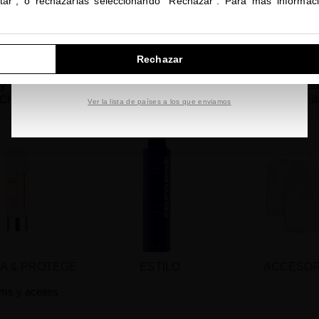
ptar", o rechazarlas seleccionando "Rechazar". Para más informac
IR A NUESTRA E-TIENDA DE ESTADOS UNIDOS
Rechazar
ALP CARE
LIMPIA & LIBERA
HIDRATA &
SEGUIR NAVEGANDO EN ESTA E-TIENDA
 y Tratamientos de
Champús
Acondicionad
Choque
mascarill
Ver la lista de países a los que enviamos
A & PROTEGE
ESTILO
ACCESOR
ms y aceites