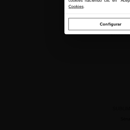
cookies haciendo clic en "Ace
Cookies
.
Configurar
SC
Exfoliante
SUBLIM
Séru