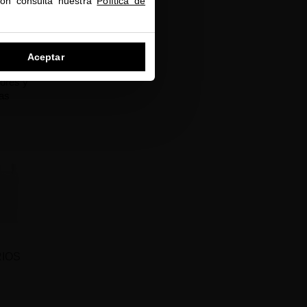
ión consulta nuestra
Política de
Aceptar
 NUTRE
ores y
as
IOS