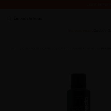
¿ES TU PRIMER
ENVÍO 
Encuentra tu tesoro
Especial Verano
Cuidado Ca
INICIO
CUIDADO DEL CABELLO
CATEGORÍA HAIR
CHAMPÚS
PLATI