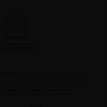
PAGO SEGURO
hora puedes pagar en 3
azos con PayPal y Klarna
A NEWSLETTER
to la información sobre protección de datos según el
UE) 2016/679 DEL PARLAMENTO EUROPEO Y DEL
e abril de 2016 relativo a la protección de las personas
e respecta al tratamiento de datos personales y a la libre