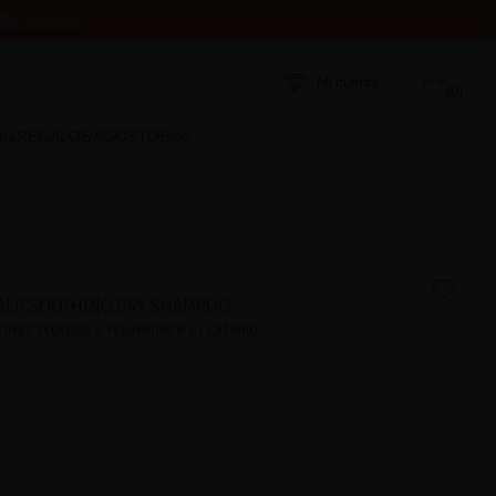
ÍBETE AHORA
MPRA
Mi cuenta
(0)
Spa
REGALOS AGOSTO
Blog
ALP SOOTHING DRY SHAMPOO
más protege y rejuvenece el cabello