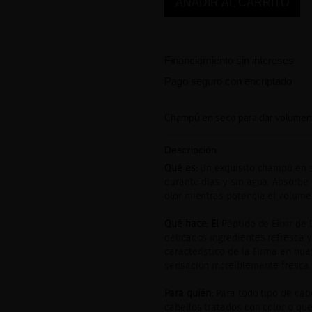
AÑADIR AL CARRITO
Financiamiento sin intereses
Pago seguro con encriptado
Champú en seco para dar volumen
Descripción
Qué es:
Un exquisito champú en s
durante días y sin agua. Absorbe 
olor mientras potencia el volume
Qué hace: El
Péptido de Elixir de
delicados ingredientes refresca 
característico de la Firma en nue
sensación increíblemente fresca.
Para quién:
Para todo tipo de cab
cabellos tratados con color o que