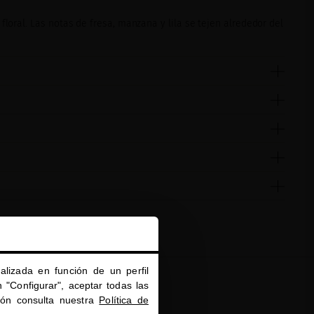
 floral. Las notas de fresa, manzana y lila se tejen alrededor del
alizada en función de un perfil
 "Configurar", aceptar todas las
ión consulta nuestra
Política de