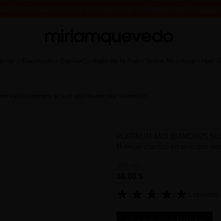
A VEZ? CONSIGUE UN 10% DE DESCUENTO EN TU PRIMERA COMPRA.
SUSCR
DE MUESTRAS DE PRODUCTO CON TODOS LOS PEDIDOS, SIN MÍNIMO DE CO
pilar
Diagnóstico Capilar
Cuidado de la Piel
Sobre Nosotros
Hair 
NUM AND DIAMONDS SCALP SOOTHING DRY SHAMPOO
PLATINUM AND DIAMONDS SC
El mejor champú en seco que ade
300 mL
80,00 $
1 reviews