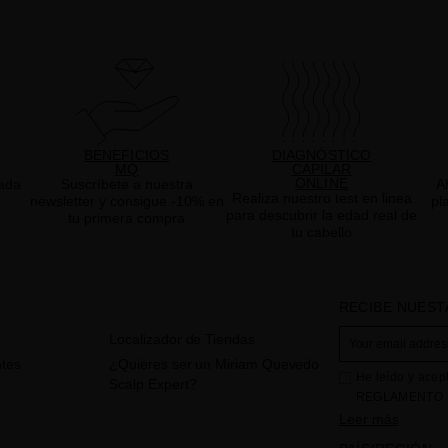
BENEFICIOS
DIAGNÓSTICO
MQ
CAPILAR
ONLINE
ada
Suscríbete a nuestra
A
Realiza nuestro test en linea
newsletter y consigue -10% en
pl
para descubrir la edad real de
tu primera compra
tu cabello
RECIBE NUEST
Localizador de Tiendas
tes
¿Quieres ser un Miriam Quevedo
He leído y acep
Scalp Expert?
REGLAMENTO (
CONSEJO de 27 d
Leer más
físicas en lo qu