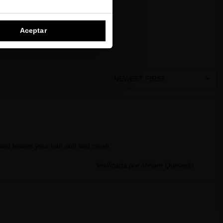
Aceptar
NEWEST FIRST
nd leaves your hair soft and clean.
Verificada por Miriam Quevedo