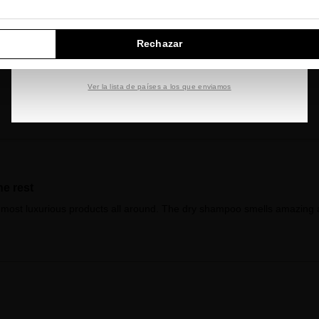
IR A NUESTRA E-TIENDA DE ESTADOS UNIDOS
5
Rechazar
SEGUIR NAVEGANDO EN ESTA E-TIENDA
1 reviews
Ver la lista de países a los que enviamos
he rest
 most luxurious products all around. The dry shampoo smells amazing a