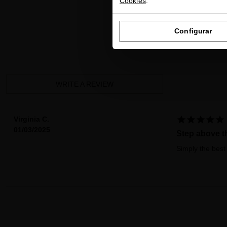
Cookies
.
Configurar
WRITE A REVIEW





Virginia C.
01/03/2025
Step above t
Simply the best