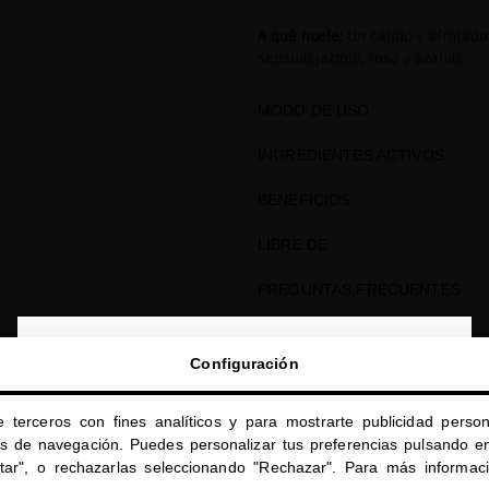
A qué huele:
Un cálido y afrutado
sensual jazmín, rosa y azahar.
MODO DE USO
INGREDIENTES ACTIVOS
BENEFICIOS
LIBRE DE
PREGUNTAS FRECUENTES
Compartir
close
Configuración
Te damos la bienvenida a
miriamquevedo.com
e terceros con fines analíticos y para mostrarte publicidad person
Estás navegando en la tienda internacional.
os de navegación. Puedes personalizar tus preferencias pulsando en
ptar", o rechazarlas seleccionando "Rechazar". Para más informac
reviews