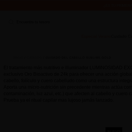
¿ES TU PRIMER
ENVÍO 
Encuentra tu tesoro
Especial Verano
Cuidado Ca
INICIO
CATALOG
CUIDADO DEL CABELLO SUBLIME GOLD
El tratamiento más nutritivo e illuminador LUMINOSIDAD
exclusivo Oro Bioactivo de 24k para ofrecer una acción global
cabello, folículo y cuero cabelludo como una estructura integ
Aporta una micro-nutrición sin precedente mientras actúa com
contaminación, luz azul, etc.) que afecten al cabello y cuero
Prueba ya el ritual capilar mas lujoso jamás lanzado.
NUEVO