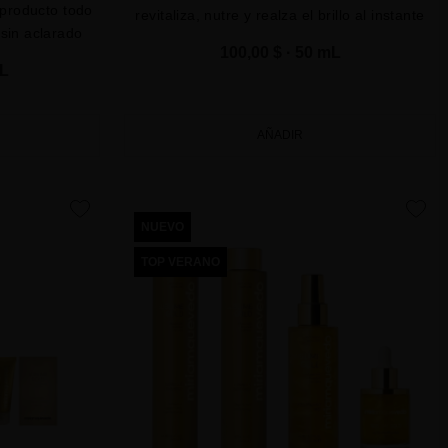
 producto todo
revitaliza, nutre y realza el brillo al instante
 sin aclarado
100,00 $
· 50 mL
mL
AÑADIR
favorite
favorite
NUEVO
TOP VERANO