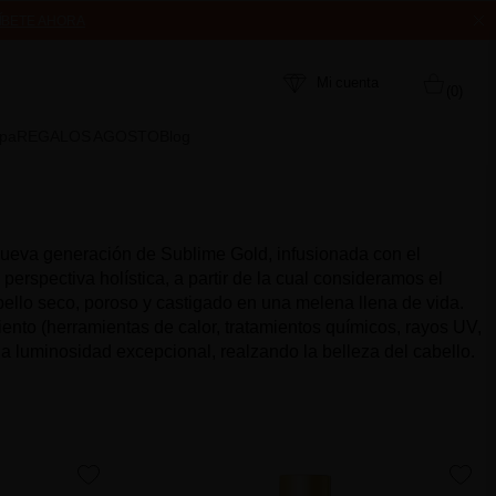
ÍBETE AHORA
MPRA
Mi cuenta
(0)
Spa
REGALOS AGOSTO
Blog
a generación de Sublime Gold, infusionada con el
erspectiva holística, a partir de la cual consideramos el
abello seco, poroso y castigado en una melena llena de vida.
ento (herramientas de calor, tratamientos químicos, rayos UV,
na luminosidad excepcional, realzando la belleza del cabello.
favorite
favorite