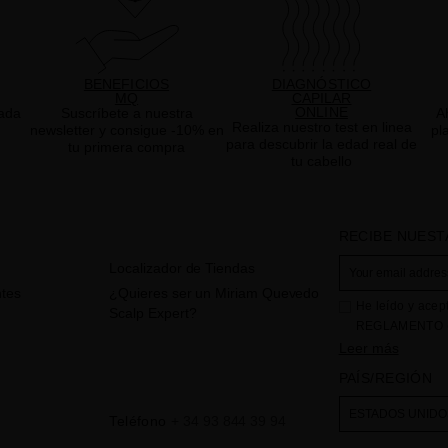
BENEFICIOS
DIAGNÓSTICO
MQ
CAPILAR
ONLINE
ada
Suscríbete a nuestra
A
Realiza nuestro test en linea
newsletter y consigue -10% en
pl
para descubrir la edad real de
tu primera compra
tu cabello
RECIBE NUEST
Localizador de Tiendas
tes
¿Quieres ser un Miriam Quevedo
He leído y acep
Scalp Expert?
REGLAMENTO (
CONSEJO de 27 d
Leer más
físicas en lo qu
PAÍS/REGIÓN
circulación de e
consultas e inci
ESTADOS UNIDO
Teléfono
+ 34 93 844 39 94
incorporado en 
". La base l
web