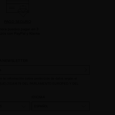
PAGO SEGURO
hora puedes pagar en 3
azos con PayPal y Klarna
A NEWSLETTER
to la información sobre protección de datos según el
UE) 2016/679 DEL PARLAMENTO EUROPEO Y DEL
e abril de 2016 relativo a la protección de las personas
e respecta al tratamiento de datos personales y a la libre
IDIOMA
stos datos: Sus datos son utilizados para gestionar las
dencias recibidas a través del formulario de contacto
S
ESPAÑOL
nuestra web, mediante sus tratamiento como "
Formulario
egal para el tratamiento de su datos es su consentimiento a