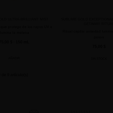
OLD ULTRA-BRILLIANT MIST
SUBLIME GOLD EXCEPTIONAL
GETAWAY RITUA
 que protege de los rayos UV e
Ritual capilar antiedad lumin
ilumina la melena
pasos
75,00 $
· 150 mL
75,00 $
AÑADIR
SIN STOCK
de 9 artículo(s)