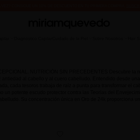
A VEZ? CONSIGUE UN 10% DE DESCUENTO EN TU PRIMERA COMPRA.
SUSCR
DE MUESTRAS DE PRODUCTO CON TODOS LOS PEDIDOS, SIN MÍNIMO DE CO
pilar
Diagnóstico Capilar
Cuidado de la Piel
Sobre Nosotros
Hair 
 EXCEPCIONAL. NUTRICIÓN SIN PRECEDENTES Descubre la nuev
 antiedad al cabello y al cuero cabelludo. Entendido desde una p
rada, cada tesoros trabaja de raíz a punta para transformar el c
o un potente escudo protector contra las Teorías del Envejecimi
 cabelludo. Su concentración única en Oro de 24k proporciona u
favorite