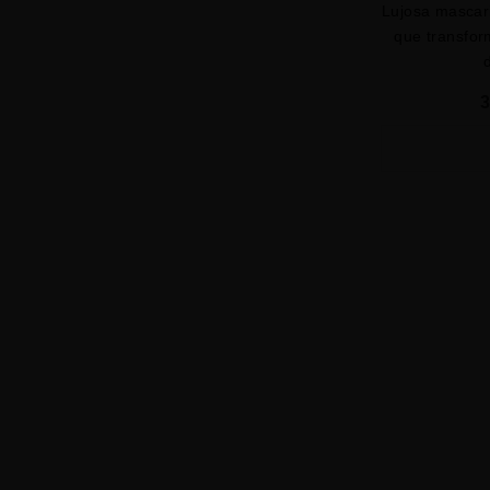
Lujosa mascari
que transfor
3