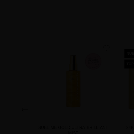
favorite
NU
TOP
SUBLIME GOLD ULTRA-BRILLIANT
24K
MIST