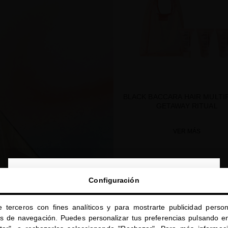
BLACK BACCARA HAIR MULTI
GETAWAY RITUAL
VER MÁS
close
SUMMER SPECIAL PRICE
Configuración
Te damos la bienvenida a
miriamquevedo.com
e terceros con fines analíticos y para mostrarte publicidad person
Estás navegando en la tienda internacional.
os de navegación. Puedes personalizar tus preferencias pulsando en