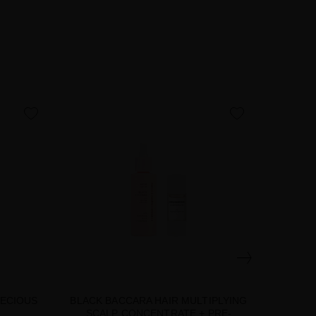
favorite
favorite
RECIOUS
BLACK BACCARA HAIR MULTIPLYING
BLACK
SCALP CONCENTRATE + PRE-