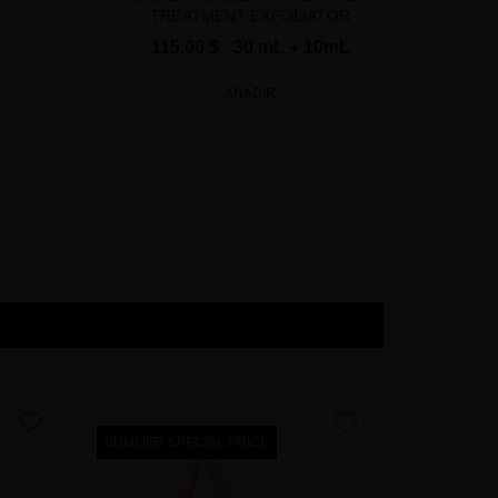
TREATMENT EXFOLIATOR
115,00 $
· 30 mL + 10mL
AÑADIR
favorite
favorite
SUMMER SPECIAL PRICE