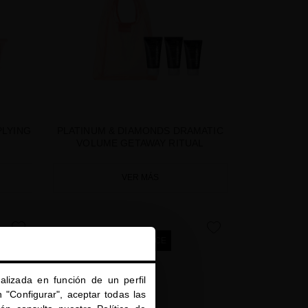
PLYING
PLATINUM & DIAMONDS DRAMATIC
VOLUME GETAWAY RITUAL
VER MÁS
favorite
favorite
SUMMER SPECIAL PRICE
alizada en función de un perfil
 "Configurar", aceptar todas las