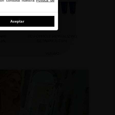
ión consulta nuestra
Política de
Aceptar
NAL
EC FOLLICLE REVITALIZING
UAL
GETAWAY RITUAL
VER MÁS