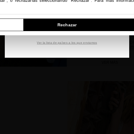
ptar", o rechazarlas seleccionando "Rechazar". Para más informac
IR A NUESTRA E-TIENDA DE ESTADOS UNIDOS
Rechazar
SEGUIR NAVEGANDO EN ESTA E-TIENDA
SUBLIME GOLD EXCEPTIO
Ver la lista de países a los que enviamos
LUMINOSITY GETAWAY RIT
VER MÁS