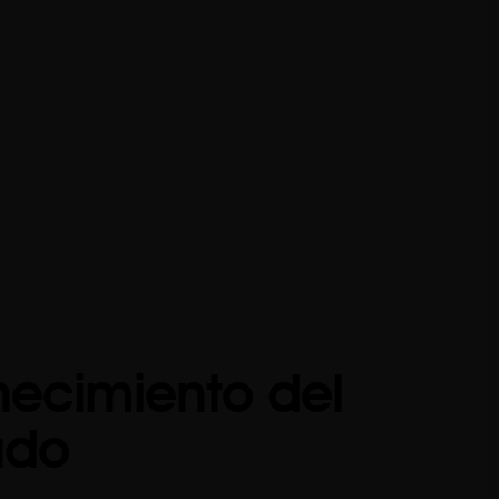
necimiento del
udo