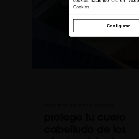
cookies haciendo clic en "Ace
Cookies
.
Configurar
EN EL BLOG DE MIRIAM QUEVEDO
protege tu cuero
cabelludo de los