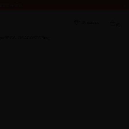
ÍBETE AHORA
MPRA
Mi cuenta
(0)
Spa
REGALOS AGOSTO
Blog