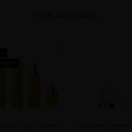
más deseados
favorite
EVO
 VERANO
 SUN & UV PROTECTION HAIR
GLACIAL WHITE CAVIAR P
RITUAL
CREAM