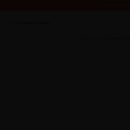
¿ES TU PRIMER
ENVÍO 
Encuentra tu tesoro
Especial Verano
Cuidado Ca