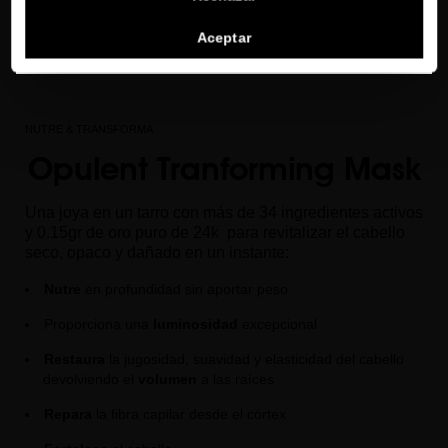
Ver la lista de países a los que enviamos
Aceptar
NUTRE & TRANSFORMA
Opulent Tranforming Mask
Una joya en un tarro con más de 34 ingredientes activos
y 0.15gr de oro puro de 24k
para revitalizar el cabello
seco, opaco y dañado en un instante:
Nutre
en profundidad sin aportar peso
Proporciona una
luminosidad
excepcional
Restaura
la jugosidad, suavidad y elasticidad del cabello
devolviendo el
volumen
a las raíces
Repara
la fibra capilar desde el córtex