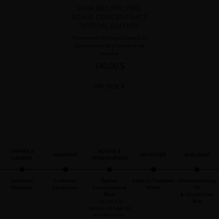
HAIR MULTIPLYING
SCALP CONCENTRATE
SPECIAL EDITION
Tratamiento del cuero cabelludo
para densificar y fortalecer la
melena
140,00 $
SIN STOCK
LIMPIAR &
NUTRIR &
HIDRATAR
PROTEGER
SUBLIMAR
LIBERAR
TRANSFORMAR
Luminous
Luminous
Opulent
Leave-in Treatment
Ultra-nourishing
Shampoo
Conditioner
Transformating
Shield
Oil
Mask
& Ultra-brillant
una vez a la
Mist
semana, en lugar del
acondicionador -