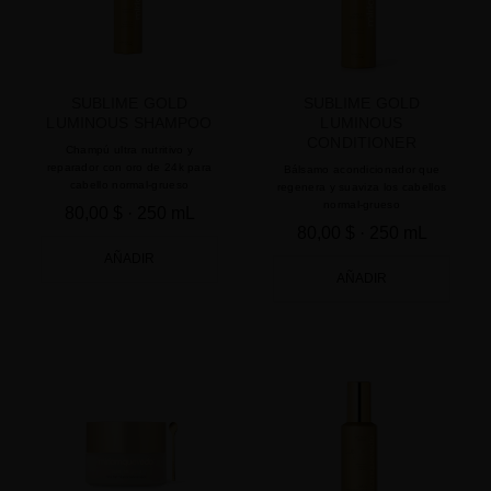
SUBLIME GOLD
SUBLIME GOLD
LUMINOUS SHAMPOO
LUMINOUS
CONDITIONER
Champú ultra nutritivo y
reparador con oro de 24k para
Bálsamo acondicionador que
cabello normal-grueso
regenera y suaviza los cabellos
normal-grueso
80,00 $
· 250 mL
80,00 $
· 250 mL
AÑADIR
AÑADIR