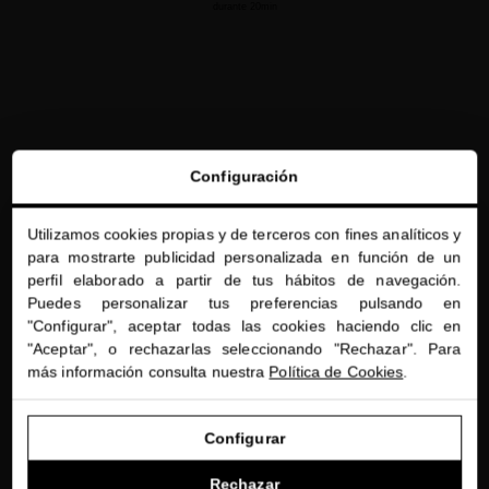
durante 20min
Configuración
Utilizamos cookies propias y de terceros con fines analíticos y
close
para mostrarte publicidad personalizada en función de un
Te damos la bienvenida a
perfil elaborado a partir de tus hábitos de navegación.
miriamquevedo.com
Puedes personalizar tus preferencias pulsando en
"Configurar", aceptar todas las cookies haciendo clic en
Estás navegando en la tienda internacional.
"Aceptar", o rechazarlas seleccionando "Rechazar". Para
más información consulta nuestra
Política de Cookies
.
IR A NUESTRA E-TIENDA DE ESTADOS UNIDOS
Configurar
SEGUIR NAVEGANDO EN ESTA E-TIENDA
Rechazar