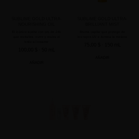
SUBLIME GOLD ULTRA-
SUBLIME GOLD ULTRA-
NOURISHING OIL
BRILLIANT MIST
El icónico aceite con oro de 24k
Bruma capilar que protege de
que revitaliza, nutre y realza el
los rayos UV e ilumina la melena
brillo al instante
75,00 $
· 150 mL
100,00 $
· 50 mL
AÑADIR
AÑADIR