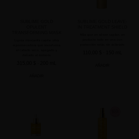
SUBLIME GOLD
SUBLIME GOLD LEAVE-
OPULENT
IN TREATMENT SHIELD
TRANSFORMING MASK
Más que un sérum capilar, un
producto todo en uno con
Lujosa mascarilla capilar ultra
protección solar, sin aclarado
rejuvenecedora que transforma
el cabello seco, apagado y
110,00 $
· 150 mL
dañado al instante
315,00 $
· 200 mL
AÑADIR
AÑADIR