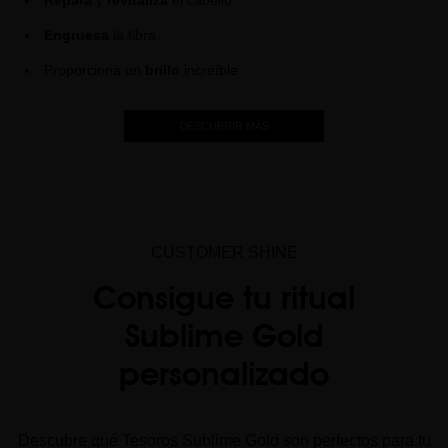
Repara
y
revitaliza
el cabello
Engruesa
la fibra
Proporciona un
brillo
increíble
DESCUBRIR MÁS
CUSTOMER SHINE
Consigue tu ritual
Sublime Gold
personalizado
Descubre qué Tesoros Sublime Gold son perfectos para tu