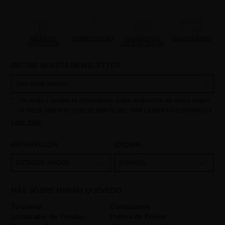
REGALOS
BENEFICIOS MQ
DIAGNÓSTICO
PAGO SEGURO
PRECIOSOS
CAPILAR ONLINE
RECIBE NUESTA NEWSLETTER
He leído y acepto la información sobre protección de datos según
el REGLAMENTO (UE) 2016/679 DEL PARLAMENTO EUROPEO Y
DEL CONSEJO de 27 de abril de 2016 relativo a la protección de
Leer más
las personas físicas en lo que respecta al tratamiento de datos
personales y a la libre circulación de estos datos: Sus datos son
PAÍS/REGIÓN
IDIOMA
utilizados para gestionar las consultas e incidencias recibidas a
través del formulario de contacto incorporado en nuestra web,
ESTADOS UNIDOS
ESPAÑOL
mediante sus tratamiento como "
". La base legal
Formulario web
para el tratamiento de su datos es su consentimiento a través de la
MÁS SOBRE MIRIAM QUEVEDO
aceptación del checkbox. No se cederán datos a terceros, salvo
obligación legal. Podrá acceder, rectifcar y suprimir los datos así
Tu cuenta
Contáctanos
como otros derechos,tal y como se explica en la información
Localizador de Tiendas
Política de Envíos
adicional. La información adicional la encontrará en el
AVISO