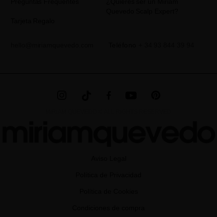
Preguntas Frequentes
¿Quieres ser un Miriam
LEGAL
de nuestra página web.
Quevedo Scalp Expert?
Tarjeta Regalo
hello@miriamquevedo.com
Teléfono
+ 34 93 844 39 94
MIRIAM QUEVEDO © ALL RIGHTS RESERVED
Aviso Legal
Política de Privacidad
Política de Cookies
Condiciones de compra