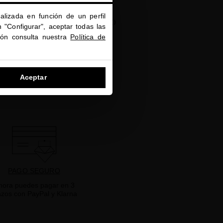
ESTACIONAL
alizada en función de un perfil
o del cabello en otoño
 "Configurar", aceptar todas las
ión consulta nuestra
Política de
Aceptar
PAGO SEGURO
hora puedes pagar en 3
azos con PayPal y Klarna