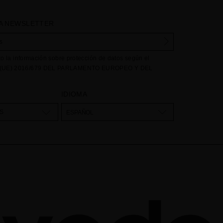
A NEWSLETTER
to la información sobre protección de datos según el
UE) 2016/679 DEL PARLAMENTO EUROPEO Y DEL
e abril de 2016 relativo a la protección de las personas
e respecta al tratamiento de datos personales y a la libre
IDIOMA
stos datos: Sus datos son utilizados para gestionar las
dencias recibidas a través del formulario de contacto
S
ESPAÑOL
nuestra web, mediante sus tratamiento como "
Formulario
egal para el tratamiento de su datos es su consentimiento a
eptación del checkbox. No se cederán datos a terceros, salvo
. Podrá acceder, rectifcar y suprimir los datos así como otros
como se explica en la información adicional. La información
contrará en el
AVISO LEGAL
de nuestra página web.