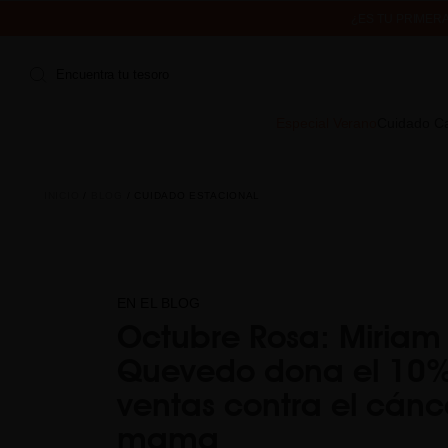
¿ES TU PRIMER
ENVÍO 
Encuentra tu tesoro
Especial Verano
Cuidado Ca
INICIO
BLOG
CUIDADO ESTACIONAL
EN EL BLOG
Octubre Rosa: Miriam
Quevedo dona el 10%
ventas contra el cánc
mama