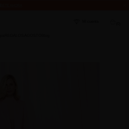
ÍBETE AHORA
MPRA
Mi cuenta
(0)
Spa
REGALOS AGOSTO
Blog