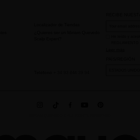
RECIBE NUEST
Localizador de Tiendas
tes
¿Quieres ser un Miriam Quevedo
He leído y acep
Scalp Expert?
REGLAMENTO (
CONSEJO de 27 d
Leer más
físicas en lo qu
PAÍS/REGIÓN
circulación de e
consultas e inci
ESTADOS UNIDO
Teléfono
+ 34 93 844 39 94
incorporado en 
". La base l
web
través de la ac
obligación legal
derechos,tal y 
adicional la en
MIRIAM QUEVEDO © ALL RIGHTS RESERVED