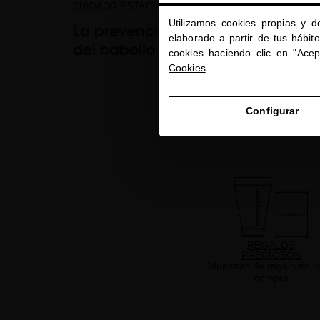
CUIDADO ESTACIONAL
Utilizamos cookies propias y d
La prevención frente a la caída
elaborado a partir de tus hábit
del cabello empieza en verano
cookies haciendo clic en "Ace
Cookies
.
Configurar
REGALOS
PRECIOSOS
Muestras de regalo en c
compra