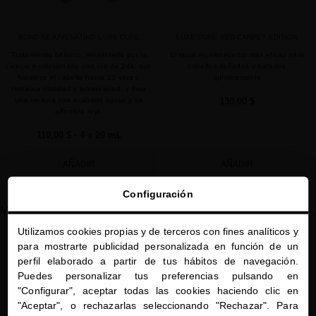
BOND REJUVENATING LUXE CURE
LUXE CURE RED CARPET EDITION
Tratamiento bifásico, respaldado por la
El ritual rejuvenecedor más eficaz para
ciencia e infusionado con oro de 24k, que
cabellos dañados y tratados
fortalece el cabello hasta 12 veces,
químicamente
restaura vitalidad y luminosidad, y deja
una melena con acabado lujoso y de
130,00 $
alfombra roja.
110,00 $
· 4 x 20 mL
AÑADIR
AÑADIR
Configuración
Mostrando 1-2 de 2 artículo(s)
Utilizamos cookies propias y de terceros con fines analíticos y
close
para mostrarte publicidad personalizada en función de un
Te damos la bienvenida a
perfil elaborado a partir de tus hábitos de navegación.
miriamquevedo.com
Puedes personalizar tus preferencias pulsando en
"Configurar", aceptar todas las cookies haciendo clic en
Estás navegando en la tienda internacional.
"Aceptar", o rechazarlas seleccionando "Rechazar". Para