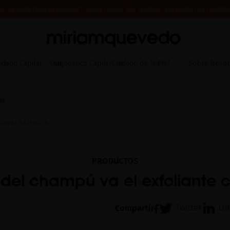
ÍO DE MUESTRAS DE PRODUCTO CON TODOS LOS PEDIDOS, SIN MÍNIMO DE COMPRA
 A PARTIR DEL 17 DE AGOSTO EMPEZAREMOS A PREPARAR Y ENVIAR LOS PEDIDOS EN 
IMERA VEZ? CONSIGUE UN 10% DE DESCUENTO EN TU PRIMERA COMPRA.
SUSCRÍBETE
idado Capilar
Diagnóstico Capilar
Cuidado de la Piel
Sobre Nosot
LAR
IONAL
SCIENCIA
PRODUCTOS
 del champú va el exfoliante c
Twitter
Li
Compartir