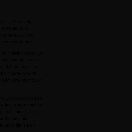
facial. Y en esta,
ondicionador, la
nte para el cuero
ulo correctamente.
ontaminación, sebo. Son
s muy comunes como la
lidad. Como ves, son
 cuero cabelludo de
ejecimiento prematuro,
rla. Ésta suele expulsar
 eliminarlas, dejando el
ndo a disminuir arrugas
usar tus serums
u ducha diaria para