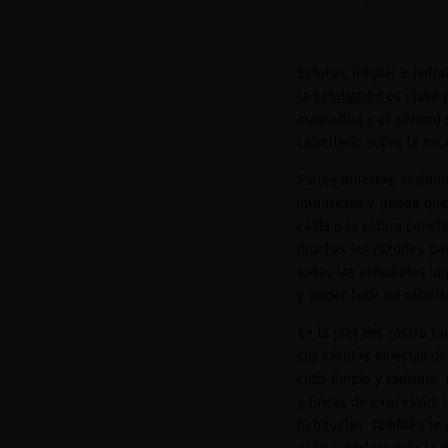
Exfoliar, limpiar e hidr
la
exfoliación
es clave 
mascarilla
y el sérum) 
cabelludo activa la mic
Pieles muertas, residu
impurezas y puede que
caída o la rotura const
muchas las razones por 
todas las asfixiantes 
y poder lucir un cabell
En la piel del rostro fu
sus células muertas de 
cutis limpio y radiante
y líneas de expresión. 
habituales. También te