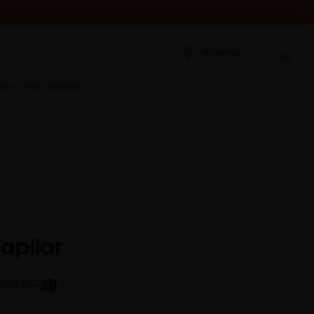
ORDEN DE RECEPCIÓN. ¡GRACIAS Y FELIZ VERANO!
 AHORA
Mi cuenta
(0)
ros
Hair Spa
Blog
apilar
nkedin