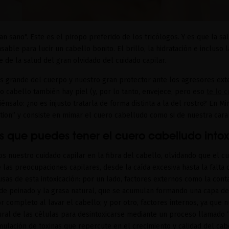
n sano". Este es el piropo preferido de los tricólogos. Y es que la s
sable para lucir un cabello bonito. El brillo, la hidratación e incluso l
de la salud del gran olvidado del cuidado capilar.
ás grande del cuerpo y nuestro gran protector ante los agresores exte
o cabello también hay piel (y, por lo tanto, envejece, pero eso
te lo 
piénsalo: ¿no es injusto tratarla de forma distinta a la del rostro? En 
ation” y consiste en mimar el cuero cabelludo como si de nuestra cara 
s que puedes tener el cuero cabelludo into
 nuestro cuidado capilar en la fibra del cabello, olvidando que el c
 las preocupaciones capilares, desde la caída excesiva hasta la falta d
sas de esta intoxicación: por un lado, factores externos como la conta
de peinado y la grasa natural, que se acumulan formando una capa de
completo al lavar el cabello; y por otro, factores internos, ya que n
ural de las células para desintoxicarse mediante un proceso llamado “
ulación de toxinas que repercute en el crecimiento y calidad del cab