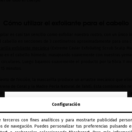
piel de todo el cuerpo.
Cómo utilizar el exfoliante para el cabello
apilar es casi tan sencillo como exfoliar nuestro rostro, con un único 
 el cabello en secciones de 3 centímetros aproximadamente para una c
arilla exfoliante mecánica
(Extreme Caviar Exfoliating Scrub Scalp Ma
mo en el cabello húmedo, masajeando suavemente con nuestras yema
circulares. Luego bajamos suavemente el producto por la fibra. Y mu
 15 minutos.
ento de fricción, la mascarilla produce un arrastre mecánico que elim
Arena de Coral y la Madre Perla Natural de Tahití. Esta combinación re
ficaz toda piel muerta que se encuentra en nuestro cuero cabelludo, 
ie.
close
Configuración
Te damos la bienvenida a
miriamquevedo.com
el exfoliante 1 vez a la semana con un buen masaje para movilizar el 
ción. Los masajes craneales ayudan a desestresar, drenar esa zona del
e terceros con fines analíticos y para mostrarte publicidad person
Estás navegando en la tienda internacional.
de productos e ingredientes. Además, ayudan a evitar la caída capilar.”
os de navegación. Puedes personalizar tus preferencias pulsando en