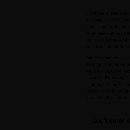
En Miriam Quevedo sabe
estresados y afectados
exfoliación facial y he
combinando ambos tratam
realice de forma contin
activos y combate la mi
Puedes venir a hacérte
casa. Aplica un tercio 
irte a dormir, con el c
mecánico Exfoliating Sc
minutos, máximo 15. Lu
restos de producto en e
antes de utilizar tu ri
Los tesoros