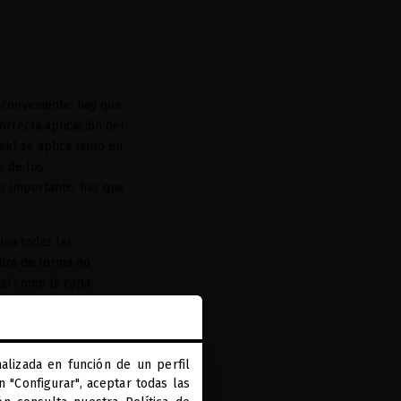
inconveniente: hay que
orrecta aplicación del
sk) se aplica tanto en
s de los
y importante: hay que
ina todas las
tira de forma no
así como la capa
cuero cabelludo y
 cuerpo, mejorar la
alizada en función de un perfil
 "Configurar", aceptar todas las