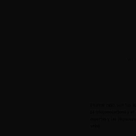
Ver 
En este caso, son los á
La Gluconolactona y el 
muertas y las impurezas
sebo.