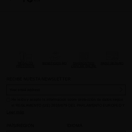
REGALOS
BENEFICIOS MQ
DIAGNÓSTICO
PAGO SEGURO
PRECIOSOS
CAPILAR ONLINE
RECIBE NUESTA NEWSLETTER
He leído y acepto la información sobre protección de datos según
el REGLAMENTO (UE) 2016/679 DEL PARLAMENTO EUROPEO Y
DEL CONSEJO de 27 de abril de 2016 relativo a la protección de
Leer más
las personas físicas en lo que respecta al tratamiento de datos
personales y a la libre circulación de estos datos: Sus datos son
PAÍS/REGIÓN
IDIOMA
utilizados para gestionar las consultas e incidencias recibidas a