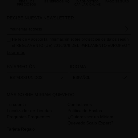
REGALOS
BENEFICIOS MQ
DIAGNÓSTICO
PAGO SEGURO
PRECIOSOS
CAPILAR ONLINE
RECIBE NUESTA NEWSLETTER
He leído y acepto la información sobre protección de datos según
el REGLAMENTO (UE) 2016/679 DEL PARLAMENTO EUROPEO Y
DEL CONSEJO de 27 de abril de 2016 relativo a la protección de
Leer más
las personas físicas en lo que respecta al tratamiento de datos
personales y a la libre circulación de estos datos: Sus datos son
PAÍS/REGIÓN
IDIOMA
utilizados para gestionar las consultas e incidencias recibidas a
través del formulario de contacto incorporado en nuestra web,
ESTADOS UNIDOS
ESPAÑOL
mediante sus tratamiento como "
". La base legal
Formulario web
para el tratamiento de su datos es su consentimiento a través de la
MÁS SOBRE MIRIAM QUEVEDO
aceptación del checkbox. No se cederán datos a terceros, salvo
obligación legal. Podrá acceder, rectifcar y suprimir los datos así
Tu cuenta
Contáctanos
como otros derechos,tal y como se explica en la información
Localizador de Tiendas
Política de Envíos
adicional. La información adicional la encontrará en el
AVISO
Preguntas Frequentes
¿Quieres ser un Miriam
LEGAL
de nuestra página web.
Quevedo Scalp Expert?
Tarjeta Regalo