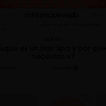
¿ES TU PRIMERA VEZ? CONSIGUE UN 10% DE DESCUENTO
EN TU PRIMERA COMPRA.
SUSCRÍBETE AHORA
ENVÍO DE MUESTRAS DE PRODUCTO CON TODOS LOS
PEDIDOS, SIN MÍNIMO DE COMPRA
INICIO
BLOG
HAIR SPA
¿QUÉ ES UN HAIR SPA Y POR QUÉ NECESITAS
IR?
HAIR SPA
¿qué es un Hair Spa y por qué
necesitas ir?
17 Jul, 2024
Compartir