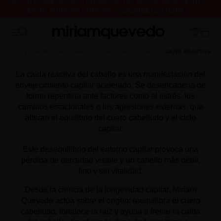
ENVÍO DE MUESTRAS DE PRODUCTO CON TODOS LOS
PEDIDOS, SIN MÍNIMO DE COMPRA
INICIO
CUIDADO DEL CABELLO
PREOCUPACIÓN HAIR
CAÍDA REACTIVA
La caída reactiva del cabello es una manifestación del
envejecimiento capilar acelerado. Se desencadena de
forma repentina ante factores como el estrés, los
cambios estacionales o las agresiones externas, que
alteran el equilibrio del cuero cabelludo y el ciclo
capilar.
Este desequilibrio del entorno capilar provoca una
pérdida de densidad visible y un cabello más débil,
fino y sin vitalidad.
Desde la ciencia de la longevidad capilar, Miriam
Quevedo actúa sobre el origen: reequilibra el cuero
cabelludo, fortalece la raíz y ayuda a frenar la caída