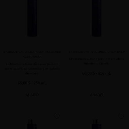
EXTREME CAVIAR EXFOLIATING SCRUB
EXTREME CAVIAR CONDITIONER BALM
SCALP MASK
El tratamiento diario para desenredar e
hidratar tu cabello
Exfoliación a base de caviar para un
cuero cabelludo saludable y un cabello
60,00 $
· 250 mL
hermoso
65,00 $
· 250 mL
AÑADIR
AÑADIR
favorite
favorite