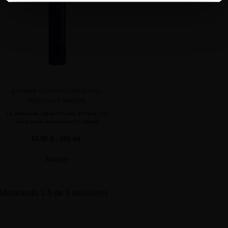
EXTREME CAVIAR INTENSIVE ANTI-
AGING LUXE MASQUE
La mascarilla capilar de alta eficacia con
caviar para rejuvenecer el cabello
65,00 $
· 250 mL
AÑADIR
Mostrando 1-5 de 5 artículo(s)