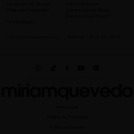
como otros derechos,tal y como se explica en la información
Localizador de Tiendas
Política de Envíos
adicional. La información adicional la encontrará en el
AVISO
Preguntas Frequentes
¿Quieres ser un Miriam
LEGAL
de nuestra página web.
Quevedo Scalp Expert?
Tarjeta Regalo
hello@miriamquevedo.com
Teléfono
+ 34 93 844 39 94
MIRIAM QUEVEDO © ALL RIGHTS RESERVED
Aviso Legal
Política de Privacidad
Política de Cookies