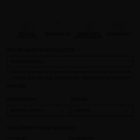
REGALOS
BENEFICIOS MQ
DIAGNÓSTICO
PAGO SEGURO
PRECIOSOS
CAPILAR ONLINE
RECIBE NUESTA NEWSLETTER
He leído y acepto la información sobre protección de datos según
el REGLAMENTO (UE) 2016/679 DEL PARLAMENTO EUROPEO Y
DEL CONSEJO de 27 de abril de 2016 relativo a la protección de
Leer más
las personas físicas en lo que respecta al tratamiento de datos
personales y a la libre circulación de estos datos: Sus datos son
PAÍS/REGIÓN
IDIOMA
utilizados para gestionar las consultas e incidencias recibidas a
través del formulario de contacto incorporado en nuestra web,
ESTADOS UNIDOS
ESPAÑOL
mediante sus tratamiento como "
". La base legal
Formulario web
para el tratamiento de su datos es su consentimiento a través de la
MÁS SOBRE MIRIAM QUEVEDO
aceptación del checkbox. No se cederán datos a terceros, salvo
obligación legal. Podrá acceder, rectifcar y suprimir los datos así
Tu cuenta
Contáctanos