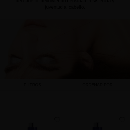
del cabello, devolviendo densidad, resistencia y
juventud al cabello.
FILTROS
ORDENAR POR
favorite
favorite