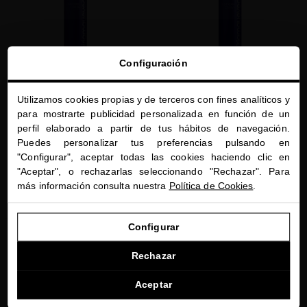
Configuración
Utilizamos cookies propias y de terceros con fines analíticos y
close
para mostrarte publicidad personalizada en función de un
Te damos la bienvenida a
EXTREME CAVIAR VITALITY LUXE
RESTRUCTURING LUXE SERUM
perfil elaborado a partir de tus hábitos de navegación.
miriamquevedo.com
MASQUE
Serum capilar a base de caviar para
Puedes personalizar tus preferencias pulsando en
proteger el cabello de las agresiones
Recupera la salud de tu cabello con
"Configurar", aceptar todas las cookies haciendo clic en
Estás navegando en la tienda internacional.
externas
nuestra mascarilla a base de caviar
"Aceptar", o rechazarlas seleccionando "Rechazar". Para
75,00 $
· 250 mL
65,00 $
· 250 mL
más información consulta nuestra
Política de Cookies
.
IR A NUESTRA E-TIENDA DE ESTADOS UNIDOS
Configurar
AÑADIR
AÑADIR
SEGUIR NAVEGANDO EN ESTA E-TIENDA
Rechazar
Ver la lista de países a los que enviamos
Aceptar
favorite