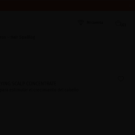
ORDEN DE RECEPCIÓN. ¡GRACIAS Y FELIZ VERANO!
 AHORA
Mi cuenta
(0)
ros
Hair Spa
Blog
LYING SCALP CONCENTRATE
para estimular el crecimiento del cabello