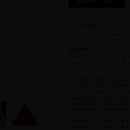
AÑADIR AL CARRITO
Financiamiento sin intereses
Pago seguro con encriptado
Descripción
Qué es:
Impulsa la fuerza y elast
capilar para el crecimiento inten
actúan en el corazón del folículo
Qué hace:
Se dirige a múltiples 
para prevenir y revertir su pérdi
más fuerte y saludable que se ma
capilar para el crecimiento de do
preparar el cuero cabelludo, elim
potentes ingredientes activos tam
cabelludo, hidratar y reducir las
antioxidantes y reguladoras del s
desintoxicar y energizar, mientra