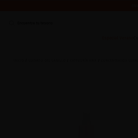
ENV
CERRAMOS POR VACACIONES DEL 7 AL 16 DE AGOSTO.
¿ES TU PR
Encuentra tu tesoro
Especial Verano
Cu
INICIO
CUIDADO DEL CABELLO
CATEGORÍA HAIR
CONCENTRADOS CUER