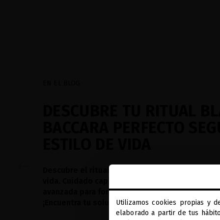
EN EL BLOG
DESCUBRE TU RITUAL B
BACCARA PERFECTO SEG
ESTILO DE VIDA
Descubre el ritual Black Baccara perfecto para 
vida. Cuidado capilar personalizado con biotec
avanzada para fortalecer, reparar y rejuvenecer 
¡Encuentra tu solución!
Utilizamos cookies propias y d
elaborado a partir de tus hábit