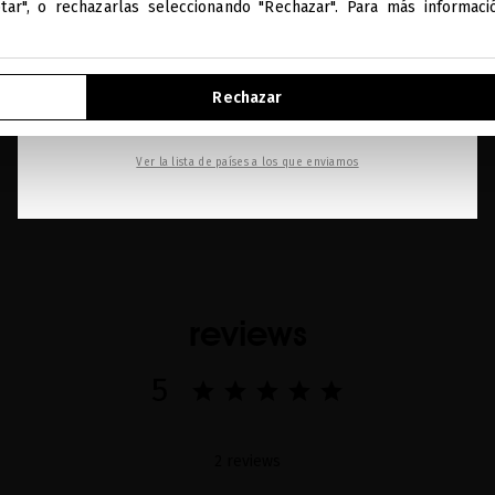
ptar", o rechazarlas seleccionando "Rechazar". Para más informac
IR A NUESTRA E-TIENDA DE ESTADOS UNIDOS
Rechazar
SEGUIR NAVEGANDO EN ESTA E-TIENDA
Ver la lista de países a los que enviamos
reviews
5
2 reviews