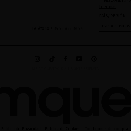
REGLAMENTO (U
Leer más
27 de abril de 2
respecta al trat
PAÍS/REGIÓN
datos: Sus dato
recibidas a tra
ESTADOS UNIDOS
Teléfono
+ 34 93 844 39 94
mediante sus tr
tratamiento de 
checkbox. No se
acceder, rectifc
explica en la in
en el
AVISO LEG
MIRIAM QUEVEDO © ALL RIGHTS RESERVED
Política de Privacidad
Política de Cookies
Condiciones de compra