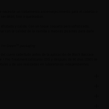
e necesite un tratamiento antienvejecimiento para el cabello o
ser débil, fino o quebradizo.
, afrutada y cálida. Con un toque coqueto pero sofisticado,
har con la calidez de la vainilla y matices picantes para darle
TM
 I’m Green
packaging
 del cuero cabelludo antes de la aplicación de Black Baccara
e + Pre-Treatment Exfoliator (D0) y después de 90 días (D90) de
tales y de uso realizadas en laboratorios independientes.