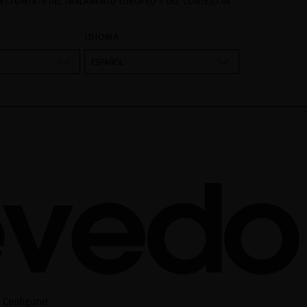
E) 2016/679 DEL PARLAMENTO EUROPEO Y DEL CONSEJO de
016 relativo a la protección de las personas físicas en lo que
amiento de datos personales y a la libre circulación de estos
IDIOMA
s son utilizados para gestionar las consultas e incidencias
vés del formulario de contacto incorporado en nuestra web,
ESPAÑOL
atamiento como "
". La base legal para el
Formulario web
su datos es su consentimiento a través de la aceptación del
 cederán datos a terceros, salvo obligación legal. Podrá
ar y suprimir los datos así como otros derechos,tal y como se
formación adicional. La información adicional la encontrará
AL
de nuestra página web.
Configurar