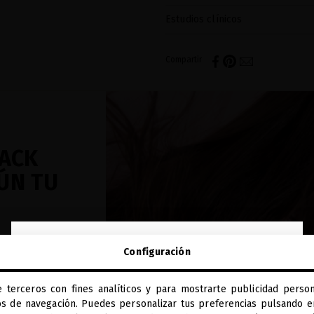
Estudios clínicos
Compartir
LACK
ÚN TU
tu estilo de
close
Configuración
Te damos la bienvenida a
nología
miriamquevedo.com
tu cabello.
e terceros con fines analíticos y para mostrarte publicidad person
Estás navegando en la tienda internacional.
os de navegación. Puedes personalizar tus preferencias pulsando en