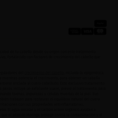
icidad de tu cabello desde su origen con este tratamiento
sivo, fortalecido con factores de crecimiento del cabello que
.
reguladores del
crecimiento del cabello
, incluida la epigenética,
da mientras potencia el crecimiento, para obtener un cabello
ntiene anclada al cuero cabelludo. Este exclusivo tratamiento
s pasos incluye un exfoliante suave, previo al tratamiento, para
inando toxinas, impurezas y células muertas de la piel. Sus
bién trabajan para restaurar el equilibrio natural del cuero
 irritaciones con sus propiedades antiinflamatorias,
ebo. El agua micelar y el carbón activo orgánico ayudan a
s que el péptido Moringa protege contra la contaminación y el