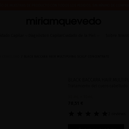
ÍO DE MUESTRAS DE PRODUCTO CON TODOS LOS PEDIDOS, SIN MÍNIMO DE COMPRA
 A PARTIR DEL 17 DE AGOSTO EMPEZAREMOS A PREPARAR Y ENVIAR LOS PEDIDOS EN 
IMERA VEZ? CONSIGUE UN 10% DE DESCUENTO EN TU PRIMERA COMPRA.
SUSCRÍBETE
idado Capilar
Diagnóstico Capilar
Cuidado de la Piel
Sobre Nosot
O CABELLUDO
BLACK BACCARA HAIR MULTIPLYING SCALP CONCENTRATE
BLACK BACCARA HAIR MULTIP
Tratamiento del cuero cabelludo 
30 mL + 10mL
78,51 €
2 reviews