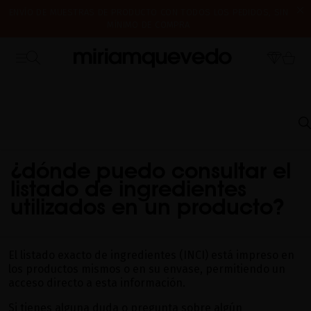
ENVÍO DE MUESTRAS DE PRODUCTO CON TODOS LOS PEDIDOS, SIN
MÍNIMO DE COMPRA
¿ES TU PRIMERA VEZ? CONSIGUE UN 10% DE DESCUENTO EN TU
CERRAMOS POR VACACIONES DEL 7 AL 16 DE AGOSTO. A PARTIR DEL
PRIMERA COMPRA.
SUSCRÍBETE AHORA
17 DE AGOSTO EMPEZAREMOS A PREPARAR Y ENVIAR LOS PEDIDOS EN
ORDEN DE RECEPCIÓN. ¡GRACIAS Y FELIZ VERANO!
INICIO
PREGUNTAS FRECUENTES
PRODUCTOS: DESARROLLO E INGREDIENTES
¿DÓNDE PUEDO CONSULTAR EL LISTADO DE INGREDIENTES UTILIZADOS EN UN
PRODUCTO?
¿dónde puedo consultar el
listado de ingredientes
utilizados en un producto?
El listado exacto de ingredientes (INCI) está impreso en
los productos mismos o en su envase, permitiendo un
acceso directo a esta información.
Si tienes alguna duda o pregunta sobre algún