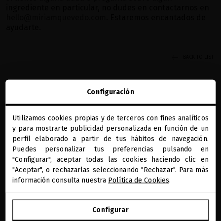
ingrediente en particular, no dudes en contactarnos en
hello@miriamquevedo.com
. Estaremos encantados de
ayudarte.
BACK TO LIST
Configuración
Utilizamos cookies propias y de terceros con fines analíticos
close
y para mostrarte publicidad personalizada en función de un
Te damos la bienvenida a
miriamquevedo.com
perfil elaborado a partir de tus hábitos de navegación.
REGALOS PRECIOSOS
BENEFICIOS MQ
DIAGNÓSTICO CAPILAR
PAGO SEGURO
Puedes personalizar tus preferencias pulsando en
ONLINE
"Configurar", aceptar todas las cookies haciendo clic en
Estás navegando en la tienda internacional.
RECIBE NUESTA NEWSLETTER
"Aceptar", o rechazarlas seleccionando "Rechazar". Para más
información consulta nuestra
Política de Cookies
.
IR A NUESTRA E-TIENDA DE ESTADOS UNIDOS
He leído y acepto la información sobre protección de datos según
Configurar
el REGLAMENTO (UE) 2016/679 DEL PARLAMENTO EUROPEO Y DEL