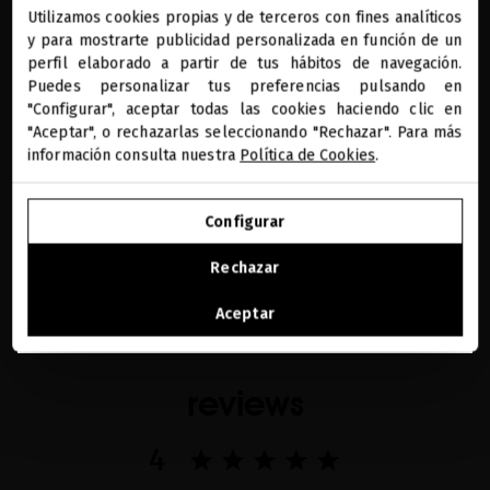
FIESTAS
Utilizamos cookies propias y de terceros con fines analíticos
close
y para mostrarte publicidad personalizada en función de un
Te damos la bienvenida a
Descubre la mejor detox post-fiestas para tu piel y
miriamquevedo.com
perfil elaborado a partir de tus hábitos de navegación.
cabello. Elimina impurezas, restaura vitalidad e
Puedes personalizar tus preferencias pulsando en
hidrata con consejos y productos expertos para un
"Configurar", aceptar todas las cookies haciendo clic en
Estás navegando en la tienda internacional.
aspecto renovado y radiante.
"Aceptar", o rechazarlas seleccionando "Rechazar". Para más
información consulta nuestra
Política de Cookies
.
Leer ahora
IR A NUESTRA E-TIENDA DE ESTADOS UNIDOS
Configurar
SEGUIR NAVEGANDO EN ESTA E-TIENDA
Rechazar
Ver la lista de países a los que enviamos
Aceptar
reviews
4