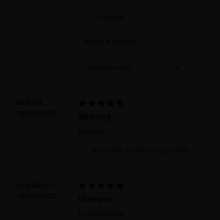
5 reviews
WRITE A REVIEW
NEWEST FIRST





Andra D.
30/05/2025
Amaizing
Amaizing
Verificada por Miriam Quevedo





Lina María C.
10/04/2025
Shampoo
Es maravilloso