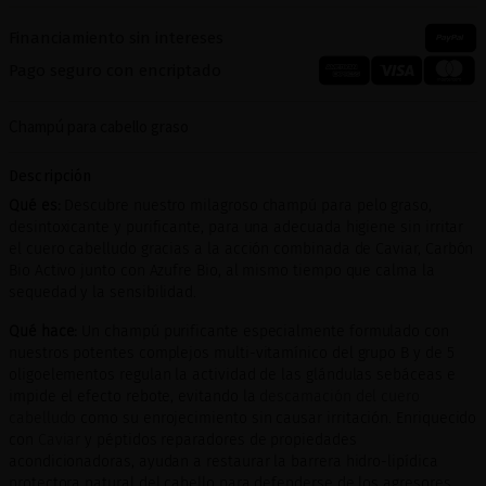
Financiamiento sin intereses
Pago seguro con encriptado
Champú para cabello graso
Descripción
Qué es:
Descubre nuestro milagroso champú para pelo graso,
desintoxicante y purificante, para una adecuada higiene sin irritar
el cuero cabelludo gracias a la acción combinada de Caviar, Carbón
Bio Activo junto con Azufre Bio, al mismo tiempo que calma la
sequedad y la sensibilidad.
Qué hace:
Un champú purificante especialmente formulado con
nuestros potentes complejos multi-vitamínico del grupo B y de 5
oligoelementos regulan la actividad de las glándulas sebáceas e
impide el efecto rebote, evitando la
descamación del cuero
cabelludo
como su enrojecimiento sin causar irritación. Enriquecido
con
Caviar
y péptidos reparadores de propiedades
acondicionadoras, ayudan a restaurar la barrera hidro-lipídica
protectora natural del cabello para defenderse de los agresores